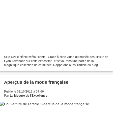
Si le XVIIIe siècle m'était conté : Grâce à cette vidéo du musée des Tissus de
Lyon, revenons sur cette exposition, et savourons une partie de la
magnifique collection de ce musée. Rappelons aussi l'article du blog
consacré à cela : Le goût du XVIIIe...
Aperçus de la mode française
Publié le 08/10/2012 à 07:00
Par
La Mesure de l'Excellence