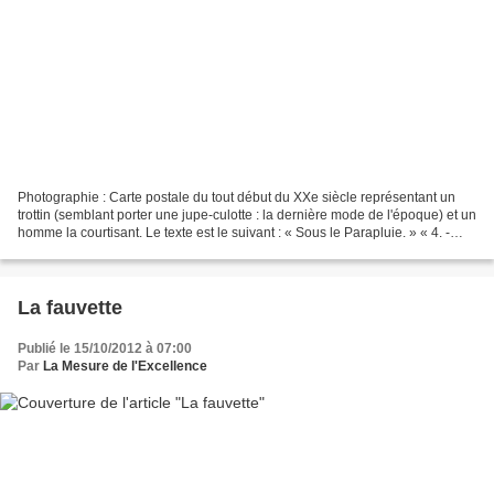
Photographie : Carte postale du tout début du XXe siècle représentant un
trottin (semblant porter une jupe-culotte : la dernière mode de l'époque) et un
homme la courtisant. Le texte est le suivant : « Sous le Parapluie. » « 4. -
Veuillez, accepter mon...
La fauvette
Publié le 15/10/2012 à 07:00
Par
La Mesure de l'Excellence