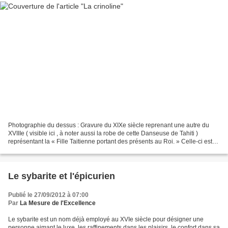
Photographie du dessus : Gravure du XIXe siècle reprenant une autre du
XVIIIe ( visible ici , à noter aussi la robe de cette Danseuse de Tahiti )
représentant la « Fille Taitienne portant des présents au Roi. » Celle-ci est
intitulée « Jeune fille de...
Le sybarite et l'épicurien
Publié le 27/09/2012 à 07:00
Par
La Mesure de l'Excellence
Le sybarite est un nom déjà employé au XVIe siècle pour désigner une
personne aimant le luxe, les raffinements dans les plaisirs, le confort dans sa