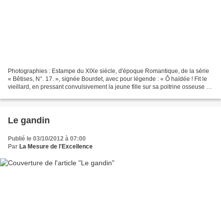
Photographies : Estampe du XIXe siècle, d'époque Romantique, de la série
« Bêtises, N°. 17. », signée Bourdet, avec pour légende : « Ô haïdée ! Fit le
vieillard, en pressant convulsivement la jeune fille sur sa poitrine osseuse et
velue. Ô ma fille !...
Le gandin
Publié le 03/10/2012 à 07:00
Par
La Mesure de l'Excellence