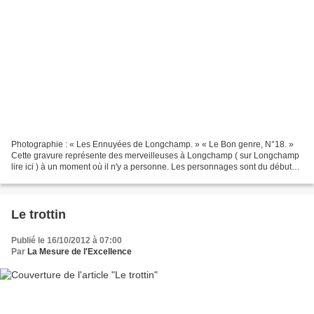
Photographie : « Les Ennuyées de Longchamp. » « Le Bon genre, N°18. »
Cette gravure représente des merveilleuses à Longchamp ( sur Longchamp
lire ici ) à un moment où il n'y a personne. Les personnages sont du début
du XIXe siècle ; mais l'estampe est...
Le trottin
Publié le 16/10/2012 à 07:00
Par
La Mesure de l'Excellence