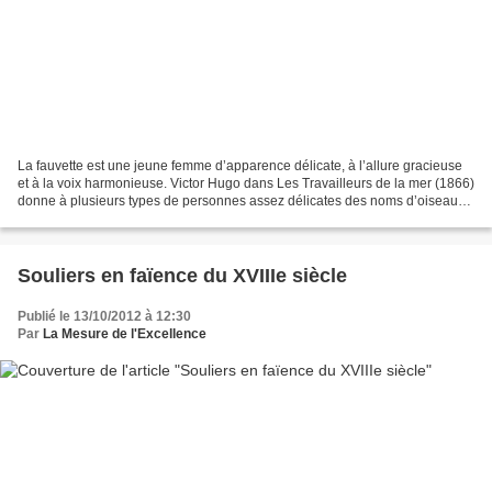
La fauvette est une jeune femme d’apparence délicate, à l’allure gracieuse
et à la voix harmonieuse. Victor Hugo dans Les Travailleurs de la mer (1866)
donne à plusieurs types de personnes assez délicates des noms d’oiseaux.
Voici comment il décrit la...
Souliers en faïence du XVIIIe siècle
Publié le 13/10/2012 à 12:30
Par
La Mesure de l'Excellence