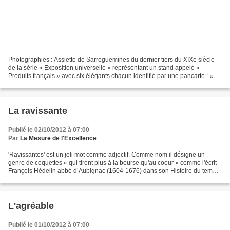
Photographies : Assiette de Sarreguemines du dernier tiers du XIXe siècle
de la série « Exposition universelle » représentant un stand appelé «
Produits français » avec six élégants chacun identifié par une pancarte : «
Benoitonne », « Cocodès », « Gandin...
La ravissante
Publié le 02/10/2012 à 07:00
Par
La Mesure de l'Excellence
'Ravissantes' est un joli mot comme adjectif. Comme nom il désigne un
genre de coquettes « qui tirent plus à la bourse qu'au coeur » comme l'écrit
François Hédelin abbé d’Aubignac (1604-1676) dans son Histoire du temps
ou relation du royaume de coquetterie...
L'agréable
Publié le 01/10/2012 à 07:00