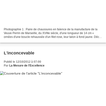
Photographie 1 : Paire de chaussures en faïence de la manufacture de la
Veuve Perrin de Marseille, du XVIIIe siècle, d'une longueur de 14 cm «
ornées d'une boucle rehaussée d'un filet rose, leur talon à fond jaune. Décor
d'un branchage vert sur le dessus,...
L'inconcevable
Publié le 12/10/2012 à 07:00
Par
La Mesure de l'Excellence