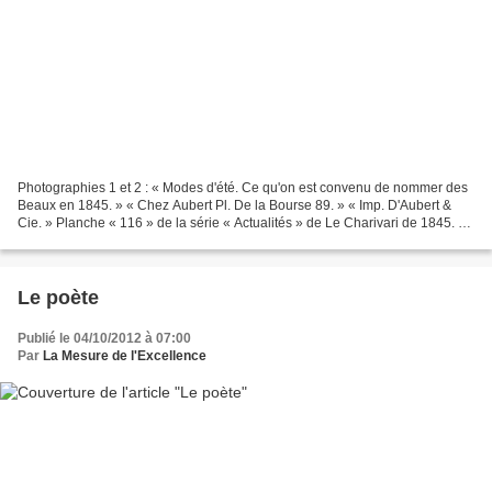
Photographies 1 et 2 : « Modes d'été. Ce qu'on est convenu de nommer des
Beaux en 1845. » « Chez Aubert Pl. De la Bourse 89. » « Imp. D'Aubert &
Cie. » Planche « 116 » de la série « Actualités » de Le Charivari de 1845. La
feuille fait 34 x 24 cm. Les...
Le poète
Publié le 04/10/2012 à 07:00
Par
La Mesure de l'Excellence