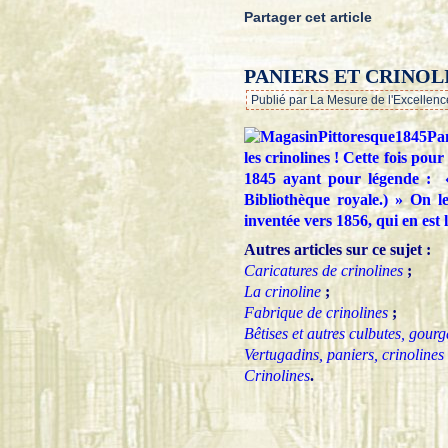
Partager cet article
PANIERS ET CRINOL
Publié par La Mesure de l'Excellenc
les crinolines ! Cette fois pou
1845 ayant pour légende : «
Bibliothèque royale.) » On le
inventée vers 1856, qui en est 
Autres articles sur ce sujet :
Caricatures de crinolines
;
La crinoline
;
Fabrique de crinolines
;
Bêtises et autres culbutes, gour
Vertugadins, paniers, crinolines
Crinolines
.