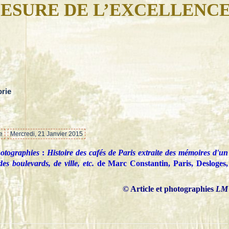
ESURE DE L’EXCELLENC
orie
…
e
Mercredi, 21 Janvier 2015
otographies
:
Histoire des cafés de Paris extraite des mémoires d'un
s boulevards, de ville, etc.‎
de Marc Constantin, Paris, Desloges,
© Article et photographies
LM