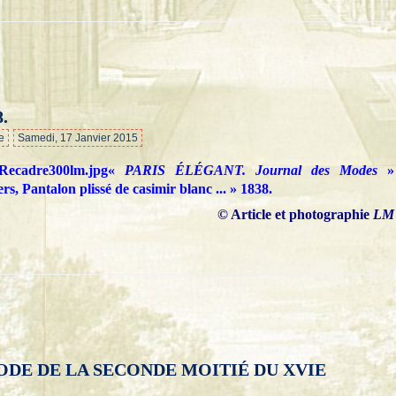
.
…
e
Samedi, 17 Janvier 2015
«
PARIS ÉLÉGANT. Journal des Modes
»
rs, Pantalon plissé de casimir blanc ... » 1838.
© Article et photographie
LM
ODE DE LA SECONDE MOITIÉ DU XVIE
…