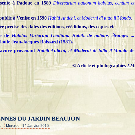
présente à Padoue en 1589
Diversarum nationum habitus, centum et
publie à Venise en 1590
Habiti Antichi, et Moderni di tutto il’Mondo
.
idée précise des dates des éditions, rééditions, des copies etc.
e de
Habitus Variarum Gentium. Habitz de nations étranges ...
oute Jean-Jacques Boissard (1581).
avure provenant
Habiti Antichi, et Moderni di tutto il’Mondo
de
© Article et photographies
LM
NNES DU JARDIN BEAUJON
…
e
Mercredi, 14 Janvier 2015