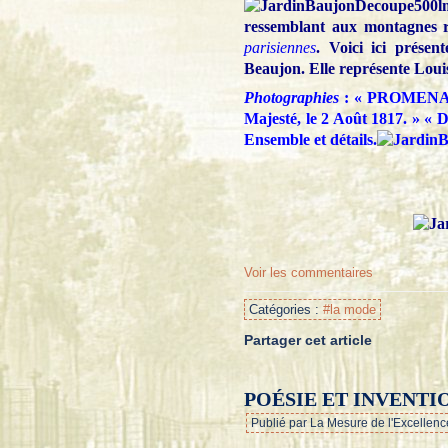
ressemblant aux montagnes rus
parisiennes
. Voici ici présen
Beaujon. Elle représente Louis
Photographies
: « PROMENADE
Majesté, le 2 Août 1817. » « 
Ensemble et détails.
Voir les commentaires
Catégories :
#la mode
Partager cet article
POÉSIE ET INVENTI
Publié par La Mesure de l'Excellenc