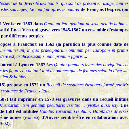
ecueil de la diversité des habits, qui sont de présent en usage, tant es
isles sauvages, Le tout fait après le naturel
de François Desprez (ou
 à Venise en 1563 dans
Omnium fere gentium nostrae aetatis habitus,
vail d'Enea Vico qui grave vers 1545-1567 un ensemble d'estampes
 par différents peuples.
pose à Francfort en 1563 (la parution la plus connue date de
um mulierum, in quo praecipuarum omnium per Europam in primis
ere est, artificiosissimis nunc primum figuris ...
e fournit à Lyon en 1567
Les Quatre premiers livres des navigations et
 les figures au naturel tant d'hommes que de femmes selon la diversité
ntien & habitz
.
15) propose en 1572 un
Recueil de costumes étrangers formé par Mr
x costumes de France - Italie
.
7) fait imprimer en 1578 ses gravures dans un recueil intitulé
Diversarum item gentium peculiaris vestitus ...
(
visible aussi ici
). Une
de 1581 est intitulée
Habitus Variarum Gentium: Habitz des diverses
même année (
voir ici
) d'Anvers semble être en collaboration avec
1602).