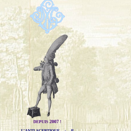
2007
DEPUIS
!
L’ANTI-SCEPTIQUE
:
Il