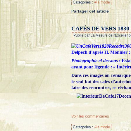
Catégories :
#la mode
Partager cet article
CAFÉS DE VERS 1830
Publié par La Mesure de l'Excellenc
Delpech d'après H. Monnier :
Photographie ci-dessous
: Esta
ayant pour légende : « Intérie
Dans ces images on remarque 
le seul but des cafés d'autrefoi
faire des rencontres, se réchau
Voir les commentaires
Catégories :
#la mode