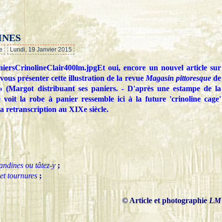
INES
…
e
Lundi, 19 Janvier 2015
Et oui, encore un nouvel article sur
r vous présenter cette illustration de la revue
Magasin pittoresque
de
 (Margot distribuant ses paniers. - D'après une estampe de la
 voit la robe à panier ressemble ici à la future 'crinoline cage'
la retranscription au XIXe siècle.
gandines ou tâtez-y
;
 et tournures
;
© Article et photographie
LM