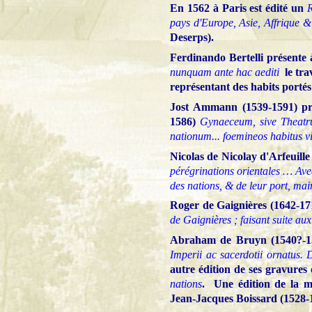
En 1562 à Paris est édité un
R
pays d'Europe, Asie, Affrique & 
Deserps).
Ferdinando Bertelli présente
nunquam ante hac aediti
le tra
représentant des habits portés
Jost Ammann (1539-1591) pro
1586)
Gynaeceum, sive Theatr
nationum... foemineos habitus vid
Nicolas de Nicolay d'Arfeuill
pérégrinations orientales … Avec
des nations, & de leur port, mai
Roger de Gaignières (1642-17
de Gaignières ; faisant suite au
Abraham de Bruyn (1540?-158
Imperii ac sacerdotii ornatus. 
autre édition de ses gravures 
nations
. Une édition de la 
Jean-Jacques Boissard (1528-