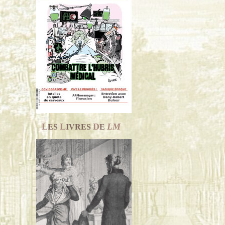
L
L
D
LM
ES
IVRES
E