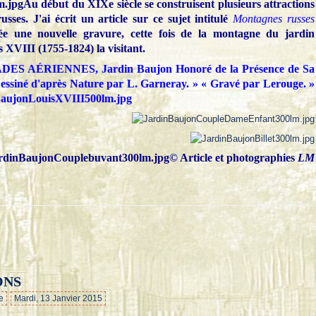
Au début du XIXe siècle se construisent plusieurs attractions
ses. J'ai écrit un article sur ce sujet intitulé
Montagnes russes
tée une nouvelle gravure, cette fois de la montagne du jardin
 XVIII (1755-1824) la visitant.
S AÉRIENNES, Jardin Baujon Honoré de la Présence de Sa
Dessiné d'après Nature par L. Garneray. » « Gravé par Lerouge. »
© Article et photographies
LM
ONS
…
e
Mardi, 13 Janvier 2015