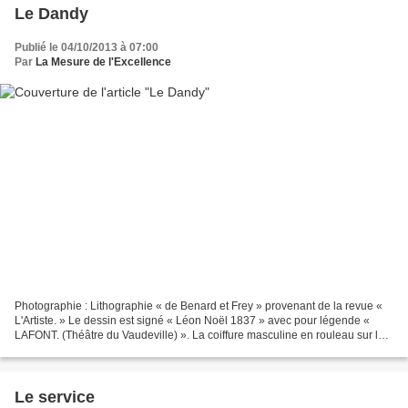
Le Dandy
Publié le 04/10/2013 à 07:00
Par
La Mesure de l'Excellence
Photographie : Lithographie « de Benard et Frey » provenant de la revue «
L'Artiste. » Le dessin est signé « Léon Noël 1837 » avec pour légende «
LAFONT. (Théâtre du Vaudeville) ». La coiffure masculine en rouleau sur les
tempes est alors très à la mode....
Le service