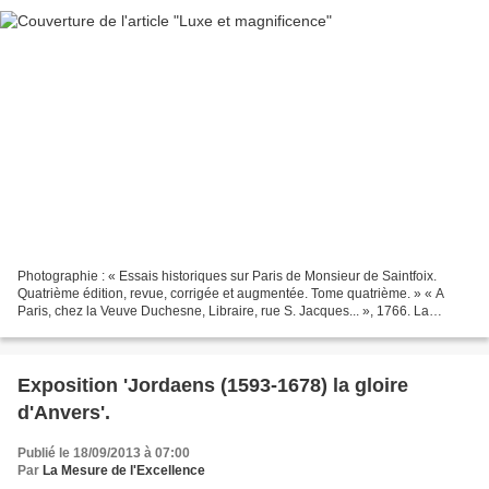
Photographie : « Essais historiques sur Paris de Monsieur de Saintfoix.
Quatrième édition, revue, corrigée et augmentée. Tome quatrième. » « A
Paris, chez la Veuve Duchesne, Libraire, rue S. Jacques... », 1766. La
définition du 'luxe' dans les différentes...
Exposition 'Jordaens (1593-1678) la gloire
d'Anvers'.
Publié le 18/09/2013 à 07:00
Par
La Mesure de l'Excellence