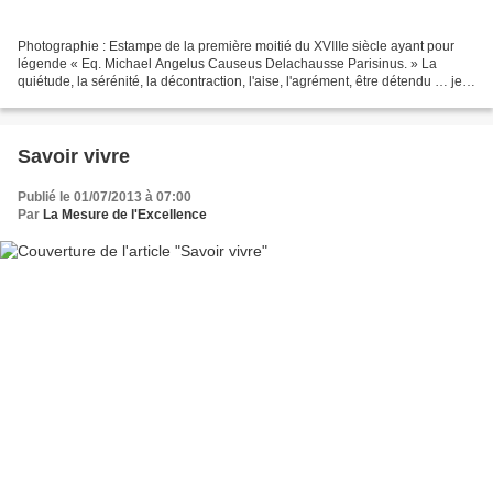
Photographie : Estampe de la première moitié du XVIIIe siècle ayant pour
légende « Eq. Michael Angelus Causeus Delachausse Parisinus. » La
quiétude, la sérénité, la décontraction, l'aise, l'agrément, être détendu … je
cherche en vain le mot français ou...
Savoir vivre
Publié le 01/07/2013 à 07:00
Par
La Mesure de l'Excellence