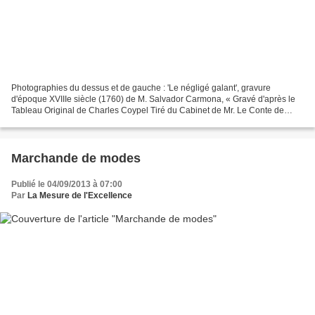
Photographies du dessus et de gauche : 'Le négligé galant', gravure
d'époque XVIIIe siècle (1760) de M. Salvador Carmona, « Gravé d'après le
Tableau Original de Charles Coypel Tiré du Cabinet de Mr. Le Conte de
Vence, Maréchal des Camps et Armées du Roy....
Marchande de modes
Publié le 04/09/2013 à 07:00
Par
La Mesure de l'Excellence