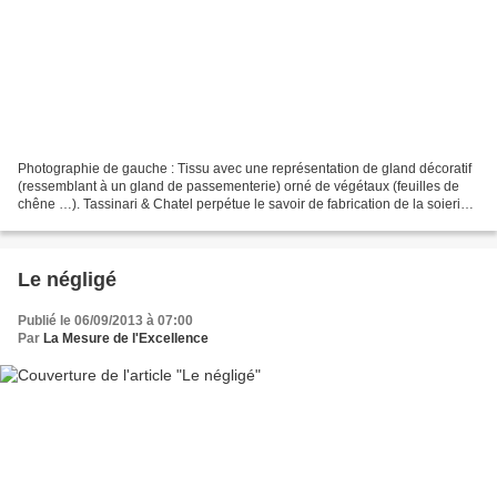
Photographie de gauche : Tissu avec une représentation de gland décoratif
(ressemblant à un gland de passementerie) orné de végétaux (feuilles de
chêne …). Tassinari & Chatel perpétue le savoir de fabrication de la soierie
lyonnaise depuis 1680. C'est...
Le négligé
Publié le 06/09/2013 à 07:00
Par
La Mesure de l'Excellence