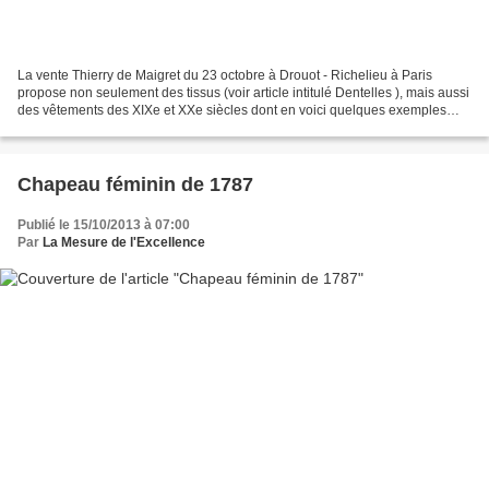
La vente Thierry de Maigret du 23 octobre à Drouot - Richelieu à Paris
propose non seulement des tissus (voir article intitulé Dentelles ), mais aussi
des vêtements des XIXe et XXe siècles dont en voici quelques exemples
couvrant de 1850 à 1950 avec leur...
Chapeau féminin de 1787
Publié le 15/10/2013 à 07:00
Par
La Mesure de l'Excellence