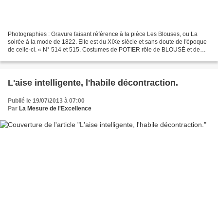
Photographies : Gravure faisant référence à la pièce Les Blouses, ou La
soirée à la mode de 1822. Elle est du XIXe siècle et sans doute de l'époque
de celle-ci. « N° 514 et 515. Costumes de POTIER rôle de BLOUSÉ et de
BOSQUIER-GAVAUDAN rôle de MICHEL,...
L'aise intelligente, l'habile décontraction.
Publié le 19/07/2013 à 07:00
Par
La Mesure de l'Excellence