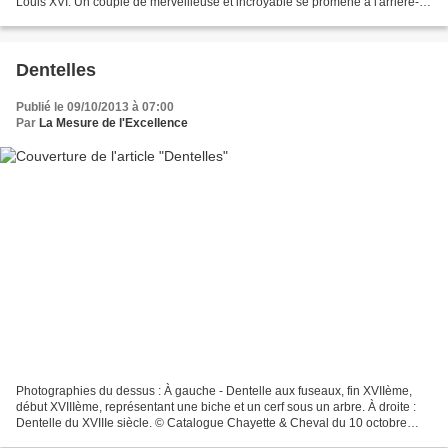
Louis XVI. Un couple de merveilleuse et incroyable se promène à l'arrière-
plan. © Article et photographies...
Dentelles
Publié le 09/10/2013 à 07:00
Par
La Mesure de l'Excellence
Photographies du dessus : À gauche - Dentelle aux fuseaux, fin XVIIème,
début XVIIIème, représentant une biche et un cerf sous un arbre. À droite :
Dentelle du XVIIIe siècle. © Catalogue Chayette & Cheval du 10 octobre
2013. Photographie du dessous :...