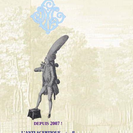
2007
DEPUIS
!
L’ANTI-SCEPTIQUE
:
Il