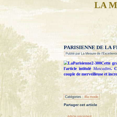
LA M
PARISIENNE DE LA F
Publié par La Mesure de l'Excellenc
Cette gr
l'article intitulé
Muscadins
. C
couple de merveilleuse et incr
Catégories :
#la mode
Partager cet article
← Article précédent