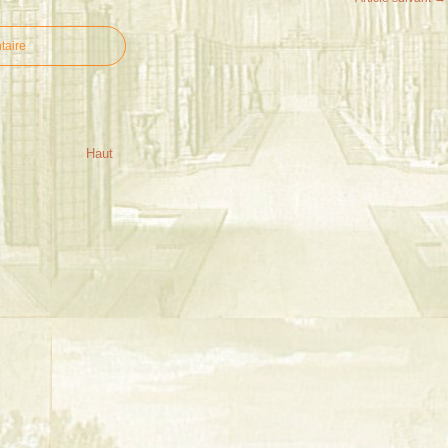
taire
Haut