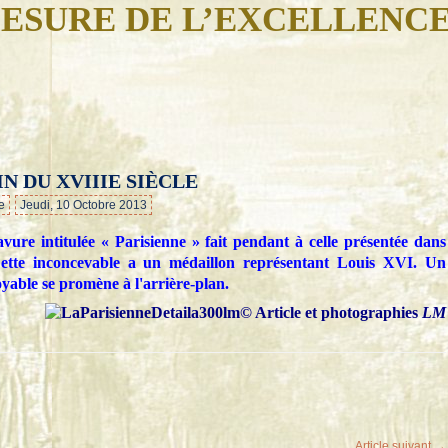
ESURE DE L’EXCELLENC
IN DU XVIIIE SIÈCLE
…
e
Jeudi, 10 Octobre 2013
avure intitulée « Parisienne » fait pendant à celle présentée dans
ette inconcevable a un médaillon représentant Louis XVI. Un
oyable se promène à l'arrière-plan.
© Article et photographies
LM
Article suivant →