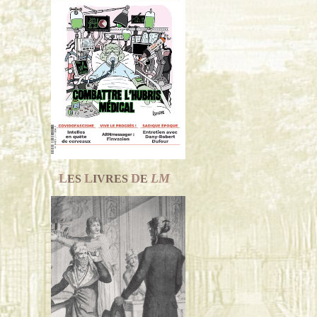
L
L
D
LM
ES
IVRES
E