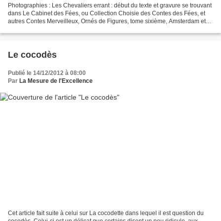
Photographies : Les Chevaliers errant : début du texte et gravure se trouvant
dans Le Cabinet des Fées, ou Collection Choisie des Contes des Fées, et
autres Contes Merveilleux, Ornés de Figures, tome sixième, Amsterdam et
Paris, 1785. Avec le chevalier,...
Le cocodès
Publié le 14/12/2012 à 08:00
Par
La Mesure de l'Excellence
Cet article fait suite à celui sur La cocodette dans lequel il est question du
cocodès. Celui-ci est un délicat que certains disent un peu ridicule, aux