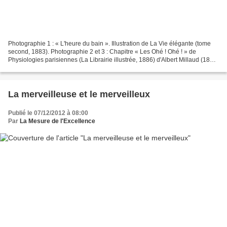
Photographie 1 : « L'heure du bain ». Illustration de La Vie élégante (tome
second, 1883). Photographie 2 et 3 : Chapitre « Les Ohé ! Ohé ! » de
Physiologies parisiennes (La Librairie illustrée, 1886) d'Albert Millaud (1844-
1892). Les baigneuses et les...
La merveilleuse et le merveilleux
Publié le 07/12/2012 à 08:00
Par
La Mesure de l'Excellence