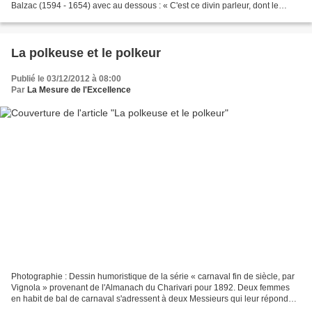
Balzac (1594 - 1654) avec au dessous : « C'est ce divin parleur, dont le
fameux mérite / A trouvé chez les...
La polkeuse et le polkeur
Publié le 03/12/2012 à 08:00
Par
La Mesure de l'Excellence
Photographie : Dessin humoristique de la série « carnaval fin de siècle, par
Vignola » provenant de l'Almanach du Charivari pour 1892. Deux femmes
en habit de bal de carnaval s'adressent à deux Messieurs qui leur répondent
: « Une po'ka ? Est-ce que vous...