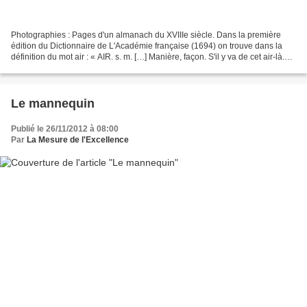
Photographies : Pages d'un almanach du XVIIIe siècle. Dans la première
édition du Dictionnaire de L'Académie française (1694) on trouve dans la
définition du mot air : « AIR. s. m. […] Manière, façon. S'il y va de cet air-là.
cela est du bel air. […]...
Le mannequin
Publié le 26/11/2012 à 08:00
Par
La Mesure de l'Excellence