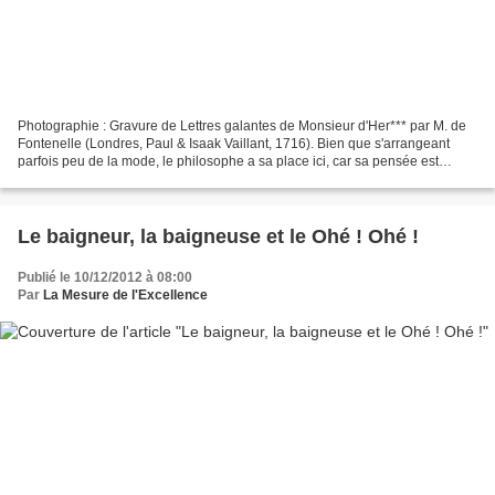
Photographie : Gravure de Lettres galantes de Monsieur d'Her*** par M. de
Fontenelle (Londres, Paul & Isaak Vaillant, 1716). Bien que s'arrangeant
parfois peu de la mode, le philosophe a sa place ici, car sa pensée est
souvent d'une grande élégance. Toutes...
Le baigneur, la baigneuse et le Ohé ! Ohé !
Publié le 10/12/2012 à 08:00
Par
La Mesure de l'Excellence