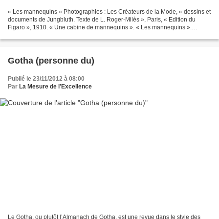
« Les mannequins » Photographies : Les Créateurs de la Mode, « dessins et
documents de Jungbluth. Texte de L. Roger-Milès », Paris, « Edition du
Figaro », 1910. « Une cabine de mannequins ». « Les mannequins ».
Photographie de gauche : « Le mannequin...
Gotha (personne du)
Publié le 23/11/2012 à 08:00
Par
La Mesure de l'Excellence
Le Gotha, ou plutôt l’Almanach de Gotha, est une revue dans le style des