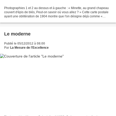
Photographies 1 et 2 au dessus et à gauche : « Minette, au grand chapeau
couvert d'épis de blés, Peut-on savoir où vous allez ? » Cette carte postale
ayant une oblitération de 1904 montre que l'on désigne déjà comme «
minette » à cette époque une jeune...
Le moderne
Publié le 05/12/2012 à 08:00
Par
La Mesure de l'Excellence