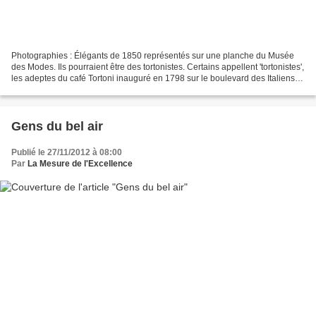
Photographies : Élégants de 1850 représentés sur une planche du Musée
des Modes. Ils pourraient être des tortonistes. Certains appellent 'tortonistes',
les adeptes du café Tortoni inauguré en 1798 sur le boulevard des Italiens à
l'angle formé avec la...
Gens du bel air
Publié le 27/11/2012 à 08:00
Par
La Mesure de l'Excellence