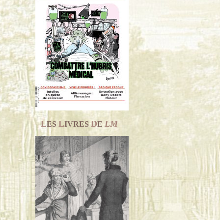
L
L
D
LM
ES
IVRES
E