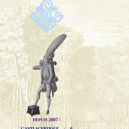
2007
DEPUIS
!
L’ANTI-SCEPTIQUE
:
Il