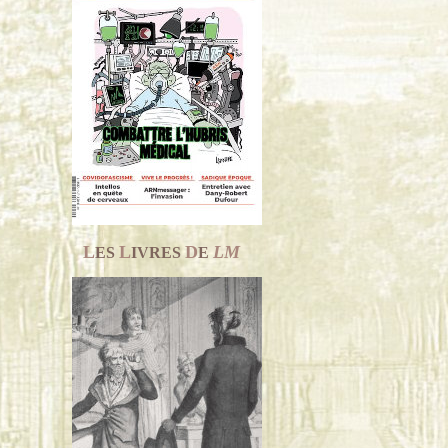
L
L
D
LM
ES
IVRES
E