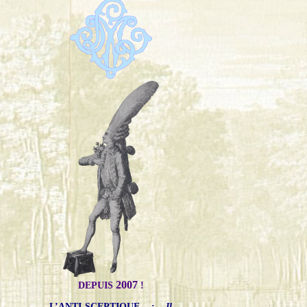
2007
DEPUIS
!
L’ANTI-SCEPTIQUE
:
Il