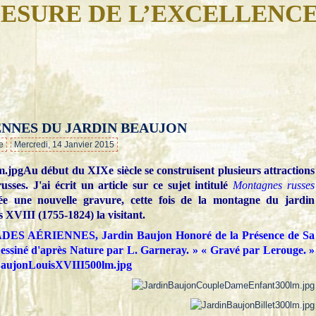
ESURE DE L’EXCELLENC
NNES DU JARDIN BEAUJON
…
e
Mercredi, 14 Janvier 2015
Au début du XIXe siècle se construisent plusieurs attractions
ses. J'ai écrit un article sur ce sujet intitulé
Montagnes russes
tée une nouvelle gravure, cette fois de la montagne du jardin
 XVIII (1755-1824) la visitant.
S AÉRIENNES, Jardin Baujon Honoré de la Présence de Sa
Dessiné d'après Nature par L. Garneray. » « Gravé par Lerouge. »