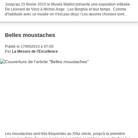
Jusqu'au 15 février 2015 le Musée Maillol présente une exposition intitulée :
De Léonard de Vinci à Michel-Ange : Les Borghia et leur temps . Comme
d'habitude avec ce musée on n'est pas déçu ! Les œuvres choisies sont
belles, et nous plongent littéralement...
Belles moustaches
Publié le 17/09/2014 à 07:00
Par
La Mesure de l'Excellence
Les moustaches sont très fréquentes au XIXe siècle, jusqu'à la première