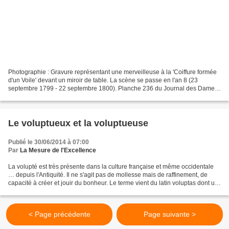
Photographie : Gravure représentant une merveilleuse à la 'Coiffure formée
d'un Voile' devant un miroir de table. La scène se passe en l'an 8 (23
septembre 1799 - 22 septembre 1800). Planche 236 du Journal des Dames
et des Modes fondé à Paris en 1797....
Le voluptueux et la voluptueuse
Publié le 30/06/2014 à 07:00
Par
La Mesure de l'Excellence
La volupté est très présente dans la culture française et même occidentale
… depuis l'Antiquité. Il ne s'agit pas de mollesse mais de raffinement, de
capacité à créer et jouir du bonheur. Le terme vient du latin voluptas dont un
des principaux sens est...
< Page précédente
Page suivante >