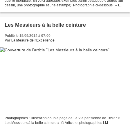
guerre mondiale. En voici quelques exemples parmi beaucoup d'autres (un
dessin, une photographie et une estampe). Photographie ci-dessous : « LA
MASCARADE HUMAINE » « LES PARENTS...
Les Messieurs à la belle ceinture
Publié le 15/09/2014 à 07:00
Par
La Mesure de l'Excellence
Photographies : Illustration double page de La Vie parisienne de 1892 : «
Les Messieurs à la belle ceinture ». © Article et photographies LM