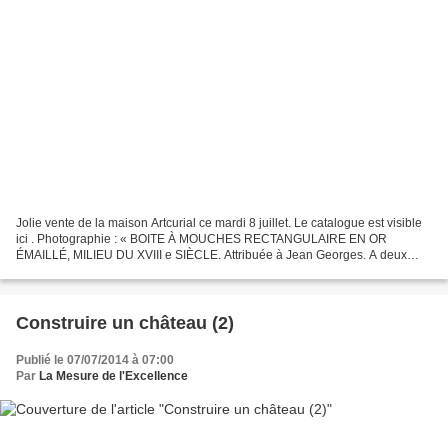
Jolie vente de la maison Artcurial ce mardi 8 juillet. Le catalogue est visible
ici . Photographie : « BOITE À MOUCHES RECTANGULAIRE EN OR
ÉMAILLÉ, MILIEU DU XVIII e SIÈCLE. Attribuée à Jean Georges. A deux
couvercles à charnière, les deux faces décorées...
Construire un château (2)
Publié le 07/07/2014 à 07:00
Par
La Mesure de l'Excellence