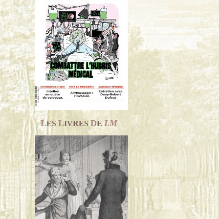
L
L
D
LM
ES
IVRES
E