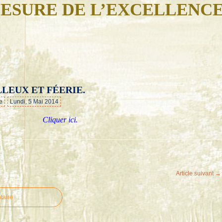
ESURE DE L’EXCELLENC
LLEUX ET FÉERIE.
…
e
Lundi, 5 Mai 2014
Cliquer ici.
Article suivant →
taire