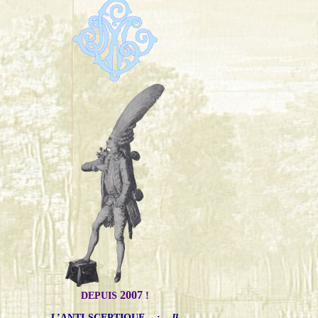
2007
DEPUIS
!
L’ANTI-SCEPTIQUE
:
Il