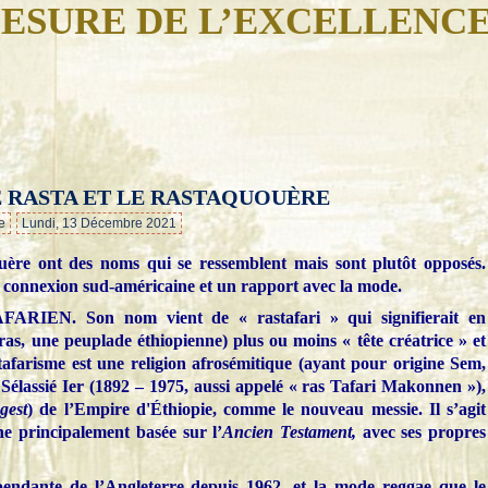
ESURE DE L’EXCELLENC
E RASTA ET LE RASTAQUOUÈRE
…
e
Lundi, 13 Décembre 2021
ouère ont des noms qui se ressemblent mais sont plutôt opposés.
 connexion sud-américaine et un rapport avec la mode.
RIEN. Son nom vient de « rastafari » qui signifierait en
s, une peuplade éthiopienne) plus ou moins « tête créatrice » et
tafarisme est une religion afrosémitique (ayant pour origine Sem,
 Sélassié Ier (1892 – 1975, aussi appelé « ras Tafari Makonnen »),
gest
) de l’Empire d'Éthiopie, comme le nouveau messie. Il s’agit
ne principalement basée sur l’
Ancien Testament,
avec ses propres
pendante de l’Angleterre depuis 1962, et la mode reggae que le