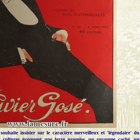
 souhaite insister sur le caractère merveilleux et 'légendaire' du
s cultures évoquent une terre promise, un royaume caché, un