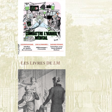
L
L
D
LM
ES
IVRES
E