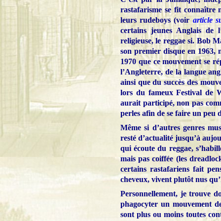
rastafarisme se fit connaîtr
leurs rudeboys (voir
article 
certains jeunes Anglais de 
religieuse, le reggae si. Bob M
son premier disque en 1963, m
1970 que ce mouvement se répa
l’Angleterre, de la langue ang
ainsi que du succès des mouve
lors du fameux Festival de 
aurait participé, non pas com
perles afin de se faire un peu 
Même si d’autres genres mus
resté d’actualité jusqu’à auj
qui écoute du reggae, s’habil
mais pas coiffée (les dreadlo
certains rastafariens fait pen
cheveux, vivent plutôt nus qu’
Personnellement, je trouve d
phagocyter un mouvement de 
sont plus ou moins toutes con