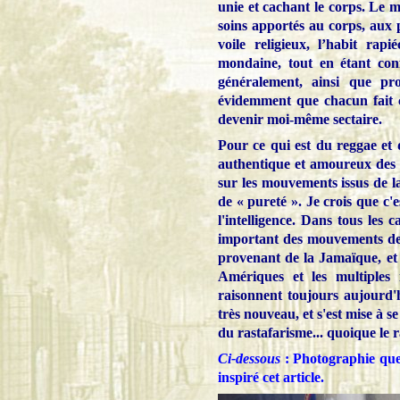
unie et cachant le corps. Le m
soins apportés au corps, aux 
voile religieux, l’habit ra
mondaine, tout en étant confo
généralement, ainsi que p
évidemment que chacun fait ce
devenir moi-même sectaire.
Pour ce qui est du reggae et d
authentique et amoureux des
sur les mouvements issus de l
de « pureté ». Je crois que c'es
l'intelligence. Dans tous les 
important des mouvements de
provenant de la Jamaïque, et 
Amériques et les multiples 
raisonnent toujours aujourd'
très nouveau, et s'est mise à s
du rastafarisme... quoique le 
Ci-dessous
: Photographie que 
inspiré cet article.