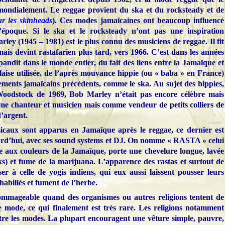
e mondialement. Le reggae provient du ska et du rocksteady et de
sur les skinheads
). Ces modes jamaïcaines ont beaucoup influencé
l’époque. Si le ska et le rocksteady n’ont pas une inspiration
arley (1945 – 1981) est le plus connu des musiciens de reggae. Il fit
ais devint rastafarien plus tard, vers 1966. C’est dans les années
ndit dans le monde entier, du fait des liens entre la Jamaïque et
laise utilisée, de l’après mouvance hippie (ou « baba » en France)
ments jamaïcains précédents, comme le ska. Au sujet des hippies,
Woodstock de 1969, Bob Marley n’était pas encore célèbre mais
me chanteur et musicien mais comme vendeur de petits colliers de
d’argent.
icaux sont apparus en Jamaïque après le reggae, ce dernier est
ourd’hui, avec ses sound systems et DJ. On nomme « RASTA » celui
le aux couleurs de la Jamaïque, porte une chevelure longue, lavée
cks) et fume de la marijuana. L’apparence des rastas et surtout de
ser à celle de yogis indiens, qui eux aussi laissent pousser leurs
habillés et fument de l’herbe.
ommageable quand des organismes ou autres religions tentent de
mode, ce qui finalement est très rare. Les religions notamment
tre les modes. La plupart encouragent une vêture simple, pauvre,