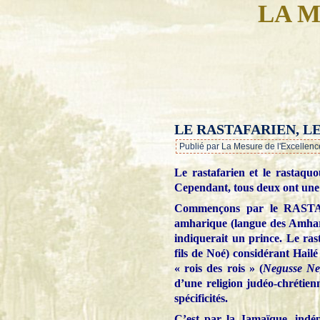
LA M
LE RASTAFARIEN, L
Publié par La Mesure de l'Excellenc
Le rastafarien et le rastaqu
Cependant, tous deux ont une
Commençons par le RASTAFA
amharique (langue des Amhara
indiquerait un prince. Le ras
fils de Noé) considérant Hailé
« rois des rois » (
Negusse Ne
d’une religion judéo-chrétien
spécificités.
C’est par la Jamaïque, indé