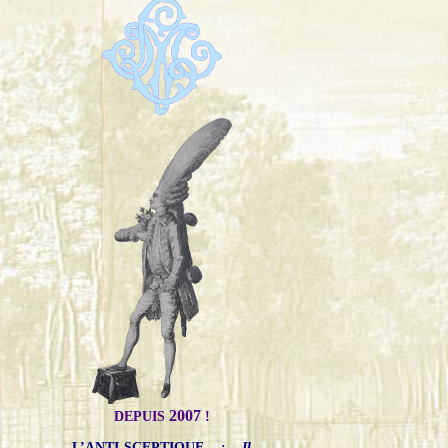
2007
DEPUIS
!
L’ANTI-SCEPTIQUE
:
Il