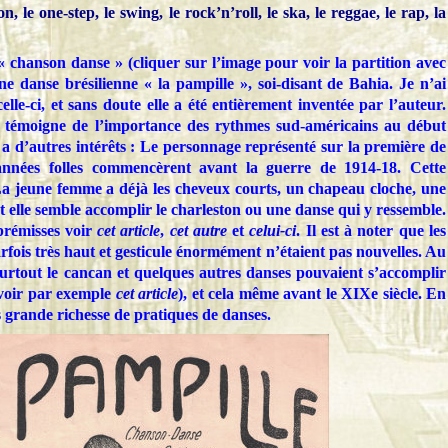
on, le one-step, le swing, le rock’n’roll, le ska, le reggae, le rap, la
 « chanson danse » (cliquer sur l’image pour voir la partition avec
une danse brésilienne « la pampille », soi-disant de Bahia. Je n’ai
lle-ci, et sans doute elle a été entièrement inventée par l’auteur.
n témoigne de l’importance des rythmes sud-américains au début
 a d’autres intérêts : Le personnage représenté sur la première de
années folles commencèrent avant la guerre de 1914-18. Cette
 La jeune femme a déjà les cheveux courts, un chapeau cloche, une
et elle semble accomplir le charleston ou une danse qui y ressemble.
 prémisses voir
cet article
,
cet autre
et
celui-ci
. Il est à noter que les
rfois très haut et gesticule énormément n’étaient pas nouvelles. Au
 surtout le cancan et quelques autres danses pouvaient s’accomplir
(voir par exemple
cet article
), et cela même avant le XIXe siècle. En
ès grande richesse de pratiques de danses.