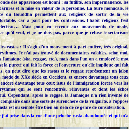
onde des apparences est honni : sa futilité, son impermanence, les
parures et la mise en valeur de la personne. La bure monacale, le
piécé du Bouddha permettent aux religieux de sortir de la vie
rtable, car à part pour les contrissions, l’habit religieux l'est
rotecteur… Mais pour en revenir aux mouvements de mode,
 qu'il veut, et je ne dois pas, parce que je refuse le sectarisme
es rastas : Il s'agit d'un mouvement à part entière, très original,
 rythmes.
Je n'ai pas trouvé de documentaires valables, selon moi,
a Jamaïque (ska, reggae, etc.), mais dans l'un on a employé le mot
t la pureté qui fait la force et l'ouverture qu'elle implique qui fait
cas, on peut dire que les rastas et le reggae représentent un jalon
 mode du XXe siècle en Occident, et encore davantage tous ceux
encore davantage tous ceux issus de l'immigration forcée vers les
rythmes qui se sont rencontrés, réinventés et dont les échos
hui. Cependant, après le reggae, la Jamaïque n'a rien inventé de
e complaire dans une sorte de surenchère de la vulgarité, à l'opposé
rasta est ou semble être bien au-delà de ce genre de considération.
j’ai prise dans la rue d’une peluche rasta abandonnée et qui m'a