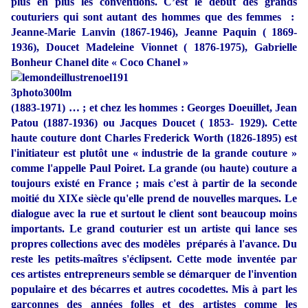
plus en plus les conventions. C’est le début des grands
couturiers qui sont autant des hommes que des femmes :
Jeanne-Marie Lanvin (1867-1946), Jeanne Paquin ( 1869-
1936), Doucet Madeleine Vionnet ( 1876-1975), Gabrielle
Bonheur Chanel dite « Coco Chanel »
(1883-1971) … ; et chez les hommes : Georges Doeuillet, Jean
Patou (1887-1936) ou Jacques Doucet ( 1853- 1929). Cette
haute couture dont Charles Frederick Worth (1826-1895) est
l'initiateur est plutôt une « industrie de la grande couture »
comme l'appelle Paul Poiret. La grande (ou haute) couture a
toujours existé en France ; mais c'est à partir de la seconde
moitié du XIXe siècle qu'elle prend de nouvelles marques. Le
dialogue avec la rue et surtout le client sont beaucoup moins
importants. Le grand couturier est un artiste qui lance ses
propres collections avec des modèles préparés à l'avance. Du
reste les petits-maîtres s'éclipsent. Cette mode inventée par
ces artistes entrepreneurs semble se démarquer de l'invention
populaire et des bécarres et autres cocodettes. Mis à part les
garçonnes des années folles et des artistes comme les