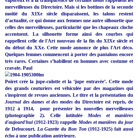
vaporeux et à la transparence de certains tissus rappellent les
merveilleuses du Directoire. Mais si les bottines de la seconde
moitié du XIXe siècle disparaissent, les talons restent
d’actualité, ce qui donne aux femmes une autre silhouette que
celles des merveilleuses, particularité que les chapeaux cloche
accentuent. La silhouette forme ainsi des courbes qui
rappellent celle de l'Art nouveau de la fin du XIXe siècle et
du début du XXe. Cette mode annonce de plus l'Art déco.
Quelques femmes commencent à porter des pantalons encore
très rares. Certaines s’habillent en hommes avec costume et
cravate. Paul
Poiret crée la jupe-culotte et la ‘jupe entravée’. Cette mode
des grands couturiers est véhiculée par des magazines qui
s'inspirent de revues anciennes. Le titre et la présentation du
Journal des dames et des modes
du Directoire est repris, de
1912 à 1914, pour présenter les nouvelles merveilleuses
(photographie 2). Celle intitulée
Modes et manières
d'aujourd'hui
(1912-1923) rappelle
Modes et manières du jour
de Debucourt.
La Gazette du Bon Ton
(1912-1925) fait aussi
écho à une publication antérieure.