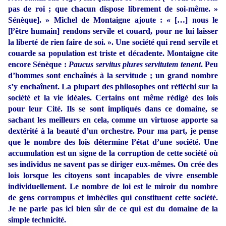
pas de roi ; que chacun dispose librement de soi-même. »
Sénèque]. » Michel de Montaigne ajoute : « […] nous le
[l’être humain] rendons servile et couard, pour ne lui laisser
la liberté de rien faire de soi. ». Une société qui rend servile et
couarde sa population est triste et décadente. Montaigne cite
encore Sénèque :
Paucus servitus plures servitutem tenent
. Peu
d’hommes sont enchaînés à la servitude ; un grand nombre
s’y enchaînent. La plupart des philosophes ont réfléchi sur la
société et la vie idéales. Certains ont même rédigé des lois
pour leur Cité. Ils se sont impliqués dans ce domaine, se
sachant les meilleurs en cela, comme un virtuose apporte sa
dextérité à la beauté d’un orchestre. Pour ma part, je pense
que le nombre des lois détermine l’état d’une société. Une
accumulation est un signe de la corruption de cette société où
ses individus ne savent pas se diriger eux-mêmes. On crée des
lois lorsque les citoyens sont incapables de vivre ensemble
individuellement. Le nombre de loi est le miroir du nombre
de gens corrompus et imbéciles qui constituent cette société.
Je ne parle pas ici bien sûr de ce qui est du domaine de la
simple technicité.