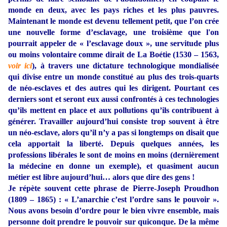
monde en deux, avec les pays riches et les plus pauvres.
Maintenant le monde est devenu tellement petit, que l’on crée
une nouvelle forme d’esclavage, une troisième que l'on
pourrait appeler de « l’esclavage doux », une servitude plus
ou moins volontaire comme dirait de La Boétie (1530 – 1563,
voir ici
), à travers une dictature technologique mondialisée
qui divise entre un monde constitué au plus des trois-quarts
de néo-esclaves et des autres qui les dirigent. Pourtant ces
derniers sont et seront eux aussi confrontés à ces technologies
qu’ils mettent en place et aux pollutions qu’ils contribuent à
générer. Travailler aujourd’hui consiste trop souvent à être
un néo-esclave, alors qu’il n’y a pas si longtemps on disait que
cela apportait la liberté. Depuis quelques années, les
professions libérales le sont de moins en moins (dernièrement
la médecine en donne un exemple), et quasiment aucun
métier est libre aujourd’hui… alors que dire des gens !
Je répète souvent cette phrase de Pierre-Joseph Proudhon
(1809 – 1865) : « L’anarchie c’est l’ordre sans le pouvoir ».
Nous avons besoin d’ordre pour le bien vivre ensemble, mais
personne doit prendre le pouvoir sur quiconque. De la même