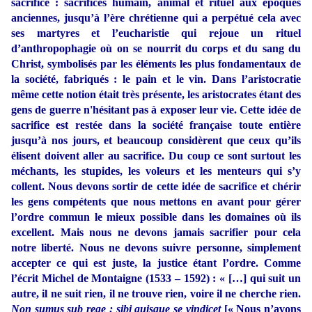
sacrifice : sacrifices humain, animal et rituel aux époques
anciennes, jusqu’à l’ère chrétienne qui a perpétué cela avec
ses martyres et l’eucharistie qui rejoue un rituel
d’anthropophagie où on se nourrit du corps et du sang du
Christ, symbolisés par les éléments les plus fondamentaux de
la société, fabriqués : le pain et le vin. Dans l’aristocratie
même cette notion était très présente, les aristocrates étant des
gens de guerre n'hésitant pas à exposer leur vie. Cette idée de
sacrifice est restée dans la société française toute entière
jusqu’à nos jours, et beaucoup considèrent que ceux qu’ils
élisent doivent aller au sacrifice. Du coup ce sont surtout les
méchants, les stupides, les voleurs et les menteurs qui s’y
collent. Nous devons sortir de cette idée de sacrifice et chérir
les gens compétents que nous mettons en avant pour gérer
l’ordre commun le mieux possible dans les domaines où ils
excellent. Mais nous ne devons jamais sacrifier pour cela
notre liberté. Nous ne devons suivre personne, simplement
accepter ce qui est juste, la justice étant l’ordre. Comme
l’écrit Michel de Montaigne (1533 – 1592) : « […] qui suit un
autre, il ne suit rien, il ne trouve rien, voire il ne cherche rien.
Non sumus sub rege ; sibi quisque se vindicet
[« Nous n’avons