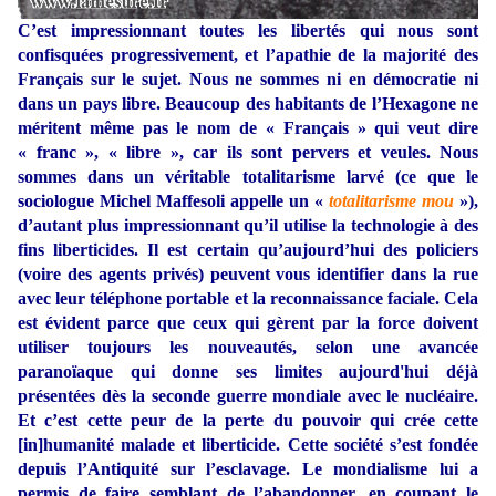
C’est impressionnant toutes les libertés qui nous sont
confisquées progressivement, et l’apathie de la majorité des
Français sur le sujet. Nous ne sommes ni en démocratie ni
dans un pays libre. Beaucoup des habitants de l’Hexagone ne
méritent même pas le nom de « Français » qui veut dire
« franc », « libre », car ils sont pervers et veules. Nous
sommes dans un véritable totalitarisme larvé (ce que le
sociologue Michel Maffesoli appelle un «
totalitarisme mou
»),
d’autant plus impressionnant qu’il utilise la technologie à des
fins liberticides. Il est certain qu’aujourd’hui des policiers
(voire des agents privés) peuvent vous identifier dans la rue
avec leur téléphone portable et la reconnaissance faciale. Cela
est évident parce que ceux qui gèrent par la force doivent
utiliser toujours les nouveautés, selon une avancée
paranoïaque qui donne ses limites aujourd'hui déjà
présentées dès la seconde guerre mondiale avec le nucléaire.
Et c’est cette peur de la perte du pouvoir qui crée cette
[in]humanité malade et liberticide. Cette société s’est fondée
depuis l’Antiquité sur l’esclavage. Le mondialisme lui a
permis de faire semblant de l’abandonner, en coupant le