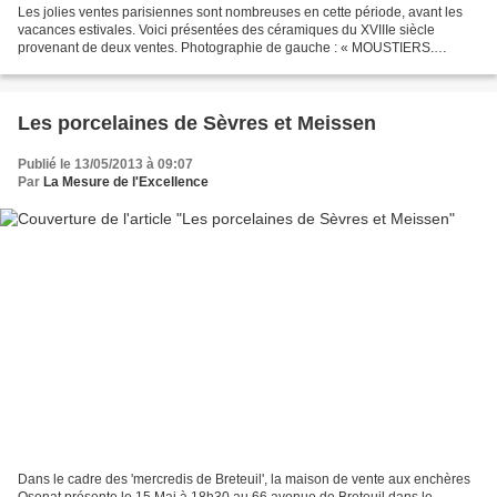
Les jolies ventes parisiennes sont nombreuses en cette période, avant les
vacances estivales. Voici présentées des céramiques du XVIIIe siècle
provenant de deux ventes. Photographie de gauche : « MOUSTIERS.
Grande fontaine d’applique, à décor polychrome...
Les porcelaines de Sèvres et Meissen
Publié le 13/05/2013 à 09:07
Par
La Mesure de l'Excellence
Dans le cadre des 'mercredis de Breteuil', la maison de vente aux enchères
Osenat présente le 15 Mai à 18h30 au 66 avenue de Breteuil dans le