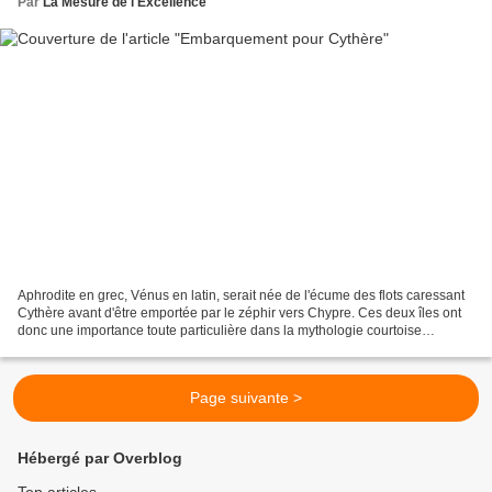
Par
La Mesure de l'Excellence
Aphrodite en grec, Vénus en latin, serait née de l'écume des flots caressant
Cythère avant d'être emportée par le zéphir vers Chypre. Ces deux îles ont
donc une importance toute particulière dans la mythologie courtoise
s'inspirant de l'Antiquité. Les...
Page suivante >
Hébergé par Overblog