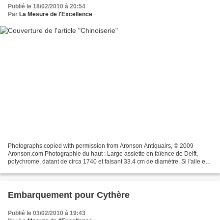
Publié le 18/02/2010 à 20:54
Par
La Mesure de l'Excellence
Photographs copied with permission from Aronson Antiquairs, © 2009
Aronson.com Photographie du haut : Large assiette en faïence de Delft,
polychrome, datant de circa 1740 et faisant 33.4 cm de diamètre. Si l'aile est
très décorée, l'intérêt réside dans...
Embarquement pour Cythère
Publié le 03/02/2010 à 19:43