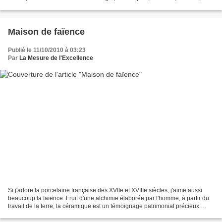
textiles, sculptures, mobilier...
Maison de faïence
Publié le 11/10/2010 à 03:23
Par
La Mesure de l'Excellence
Si j'adore la porcelaine française des XVIIe et XVIIIe siècles, j'aime aussi
beaucoup la faïence. Fruit d'une alchimie élaborée par l'homme, à partir du
travail de la terre, la céramique est un témoignage patrimonial précieux.
Photographie : Cette assiette...