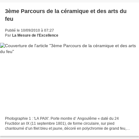
3ème Parcours de la céramique et des arts du
feu
Publié le 10/09/2010 à 07:27
Par
La Mesure de l'Excellence
Photographie 1 : 'LA PAIX'. Porte montre d’ Angoulême « daté du 24
Fructidor an IX (11 septembre 1801), de forme circulaire, sur pied
chantourné d’un filet bleu et jaune, décoré en polychromie de grand feu,
d’un amour tenant une banderole avec inscription...