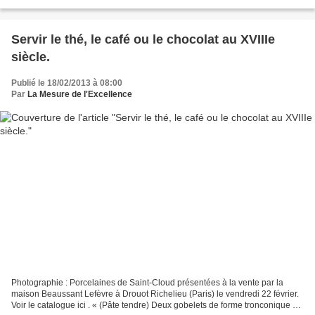
même si des digressions sont faites...
Servir le thé, le café ou le chocolat au XVIIIe
siècle.
Publié le 18/02/2013 à 08:00
Par
La Mesure de l'Excellence
Photographie : Porcelaines de Saint-Cloud présentées à la vente par la
maison Beaussant Lefèvre à Drouot Richelieu (Paris) le vendredi 22 février.
Voir le catalogue ici . « (Pâte tendre) Deux gobelets de forme tronconique et