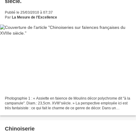
siècle.
Publié le 25/03/2010 à 07:37
Par
La Mesure de l'Excellence
Photographie 1 : « Assiette en faience de Moulins décor polychrome dit "à la
campanule". Diam.: 23,5cm. XVIII°siècle. » La perspective employée ici est
très fantaisiste : ce qui fait le charme de ce genre de décor. Dans un
précédent article, j'ai présenté...
Chinoiserie