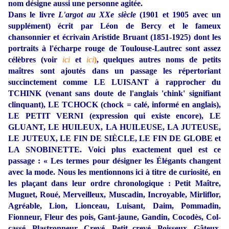
nom désigne aussi une personne agitée.
Dans le livre
L'argot au XXe siècle
(1901 et 1905 avec un
supplément) écrit par Léon de Bercy et le fameux
chansonnier et écrivain Aristide Bruant (1851-1925) dont les
portraits à l'écharpe rouge de Toulouse-Lautrec sont assez
célèbres (voir
ici
et
ici
)
, quelques autres noms de petits
maîtres sont ajoutés dans un passage les répertoriant
succinctement comme LE LUISANT à rapprocher du
TCHINK (venant sans doute de l'anglais 'chink' signifiant
clinquant), LE TCHOCK (chock = calé, informé en anglais),
LE PETIT VERNI (expression qui existe encore), LE
GLUANT, LE HUILEUX, LA HUILEUSE, LA JUTEUSE,
LE JUTEUX, LE FIN DE SIÈCLE, LE FIN DE GLOBE et
LA SNOBINETTE. Voici plus exactement quel est ce
passage : « Les termes pour désigner les Élégants changent
avec la mode. Nous les mentionnons ici à titre de curiosité, en
les plaçant dans leur ordre chronologique : Petit Maître,
Muguet, Roué, Merveilleux, Muscadin, Incroyable, Mirliflor,
Agréable, Lion, Lionceau, Luisant, Daim, Pommadin,
Fionneur, Fleur des pois, Gant-jaune, Gandin, Cocodès, Col-
cassé, Plastronneur, Crevé, Petit crevé, Poisseux, Gâteux,