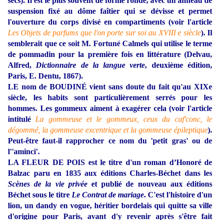
secs). Il est le plus souvent de forme ronde, avec un anneau de
suspension fixé au dôme faîtier qui se dévisse et permet
l'ouverture du corps divisé en compartiments (voir l'article
Les Objets de parfums que l'on porte sur soi au XVIII e siècle
). Il
semblerait que ce soit M. Fortuné Calmels qui utilise le terme
de pommadin pour la première fois en littérature (Delvau,
Alfred,
Dictionnaire de la langue verte
, deuxième édition,
Paris, E. Dentu, 1867).
LE nom de BOUDINÉ vient sans doute du fait qu'au XIXe
siècle, les habits sont particulièrement serrés pour les
hommes. Les gommeux aiment à exagérer cela (voir l'article
intitulé
La gommeuse et le gommeux, ceux du caf'conc, le
dégommé, la gommeuse excentrique et la gommeuse épileptique
).
Peut-être faut-il rapprocher ce nom du 'petit gras' ou de
l''aminci'.
LA FLEUR DE POIS est le titre d'un roman d’Honoré de
Balzac paru en 1835 aux éditions Charles-Béchet dans les
Scènes de la vie privée
et publié de nouveau aux éditions
Béchet sous le titre
Le Contrat de mariage
. C'est l'histoire d'un
lion, un dandy en vogue, héritier bordelais qui quitte sa ville
d'origine pour Paris, avant d'y revenir après s'être fait