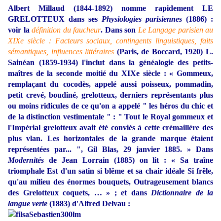
Albert Millaud (1844-1892) nomme rapidement LE
GRELOTTEUX dans ses
Physiologies parisiennes
(1886) :
voir la
définition du faucheur
. Dans son
Le Langage parisien au
XIXe siècle : Facteurs sociaux, contingents linguistiques, faits
sémantiques, influences littéraires
(Paris, de Boccard, 1920) L.
Sainéan (1859-1934) l'inclut dans la généalogie des petits-
maîtres de la seconde moitié du XIXe siècle : « Gommeux,
remplaçant du cocodès, appelé aussi poisseux, pommadin,
petit crevé, boudiné, grelotteux, derniers représentants plus
ou moins ridicules de ce qu'on a appelé " les héros du chic et
de la distinction vestimentale " : " Tout le Royal gommeux et
l'Impérial grelotteux avait été conviés à cette crémaillère des
plus vlan. Les horizontales de la grande marque étaient
représentées par... ", Gil Blas, 29 janvier 1885. » Dans
Modernités
de Jean Lorrain (1885) on lit : « Sa traîne
triomphale Est d'un satin si blême et sa chair idéale Si frêle,
qu'au milieu des énormes bouquets, Outrageusement blancs
des Grelotteux coquets, … » ; et dans
Dictionnaire de la
langue verte
(1883) d'Alfred Delvau :