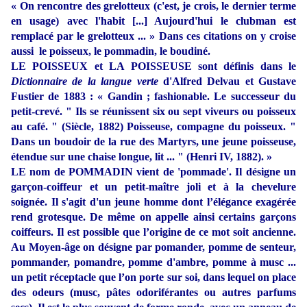
« On rencontre des grelotteux (c'est, je crois, le dernier terme
en usage) avec l'habit [...] Aujourd'hui le clubman est
remplacé par le grelotteux ... » Dans ces citations on y croise
aussi le poisseux, le pommadin, le boudiné.
LE POISSEUX et LA POISSEUSE sont définis dans le
Dictionnaire de la langue verte
d'Alfred Delvau et Gustave
Fustier de 1883 : « Gandin ; fashionable. Le successeur du
petit-crevé. " Ils se réunissent six ou sept viveurs ou poisseux
au café. " (Siècle, 1882) Poisseuse, compagne du poisseux. "
Dans un boudoir de la rue des Martyrs, une jeune poisseuse,
étendue sur une chaise longue, lit ... " (Henri IV, 1882).
»
LE nom de POMMADIN vient de 'pommade'. Il désigne un
garçon-coiffeur et un petit-maître joli et à la chevelure
soignée. Il s'agit d'un jeune homme dont l’élégance exagérée
rend grotesque. De même on appelle ainsi certains garçons
coiffeurs. Il est possible que l’origine de ce mot soit ancienne.
Au Moyen-âge on désigne par pomander, pomme de senteur,
pommander, pomandre, pomme d'ambre, pomme à musc ...
un petit réceptacle que l’on porte sur soi, dans lequel on place
des odeurs (musc, pâtes odoriférantes ou autres parfums