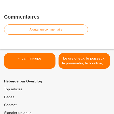
Commentaires
Ajouter un commentaire
< La mini-jupe
Le grelotteux, le poisseux,
le pommadin, le boudiné, le
gratiné, la fine fleur, le gilet
à cœur, la plastronneur, le
vibrion, le huileux, la
Hébergé par Overblog
juteuse, le fin de siècle, la
snobinette ... >
Top articles
Pages
Contact
Signaler un abus