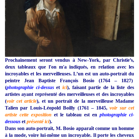
Prochainement seront vendus à New-York, par Christie’s,
deux tableaux que l'on m'a indiqués, en relation avec les
incroyables et les merveilleuses. L’un est un auto-portrait du
peintre Jean Baptiste François Bosio (1764 – 1827)
(
photographie ci-dessus
et
ici
), faisant partie de la liste des
artistes ayant représenté des merveilleuses et des incroyables
(
voir cet article
), et un portrait de la merveilleuse Madame
Talien par Louis-Léopold Boilly (1761 – 1845,
voir sur cet
artiste cette exposition
et le tableau est en
photographie ci-
dessous
et
présenté ici
).
Dans son auto-portrait, M. Bosio apparaît comme un homme
à la mode, voire lui-même un incroyable. Il porte les cheveux