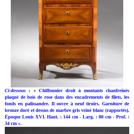
Ci-dessous
: « Chiffonnier droit à montants chanfreinés
plaqué de bois de rose dans des encadrements de filets, les
fonds en palissandre. Il ouvre à neuf tiroirs. Garniture de
bronze doré et dessus de marbre gris veiné blanc (rapportés).
Époque Louis XVI. Haut. : 144 cm - Larg. : 80 cm - Prof. :
34 cm ».