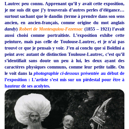
Lautrec peu connu. Apprenant qu’il y avait cette exposition,
je me suis dit que j’y trouverais d’autres perles d’élégance…
surtout sachant que le dandin (terme à prendre dans son sens
ancien, en ancien-français, comme origine du mot anglais
dandy
)
Robert de Montesquiou-Fezensac
(1855 – 1921) l’avait
aussi choisi comme portraitiste. L’exposition exhibe cette
peinture, mais pas celle de Toulouse-Lautrec, et je n’ai pas
trouvé ce que je pensais y voir. J’en ai conclu que si Boldini a
peint avec autant de distinction Toulouse-Lautrec, c’est qu’il
s’identifiait sans doute un peu à lui, les deux ayant des
caractères physiques communs, comme leur petite taille. On
le voit dans la
photographie ci-dessous
présentée au début de
l’exposition : L’artiste s’est mis sur un piédestal pour être à
hauteur de ses acolytes.