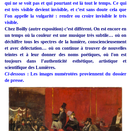
qui ne se voit pas et qui pourtant est là tout le temps. Ce qui
est très visible devient invisible, et c’est sans doute cela que
l’on appelle la vulgarité : rendre ou croire invisible le très
visible.
Chez Boilly (autre exposition) c’est différent. On est encore en
un temps où la couleur est une musique très subtile… où on
déchiffre tous les spectres de la lumière, consciencieusement
et avec délectation… où on continue à trouver de nouvelles
teintes et à leur donner des noms poétiques, où l'on est
toujours dans l’authenticité esthétique, artistique et
scientifique des Lumières.
Ci-dessous
: Les images numérotées proviennent du dossier
de presse.