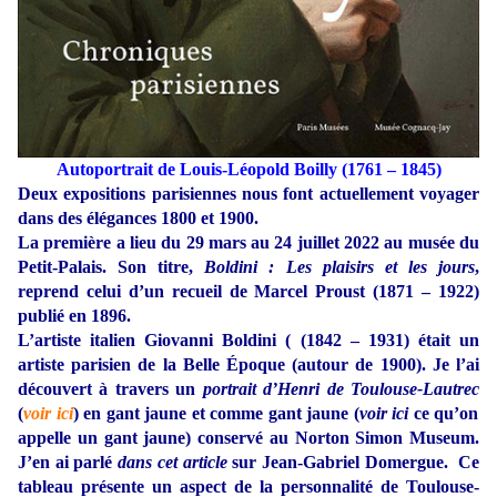
Autoportrait de Louis-Léopold Boilly (1761 – 1845)
Deux expositions parisiennes nous font actuellement voyager
dans des élégances 1800 et 1900.
La première a lieu du 29 mars au 24 juillet 2022 au musée du
Petit-Palais. Son titre,
Boldini : Les plaisirs et les jours
,
reprend celui d’un recueil de Marcel Proust (1871 – 1922)
publié en 1896.
L’artiste italien Giovanni Boldini ( (1842 – 1931) était un
artiste parisien de la Belle Époque (autour de 1900). Je l’ai
découvert à travers un
portrait d’Henri de Toulouse-Lautrec
(
voir ici
) en gant jaune et comme gant jaune (
voir ici
ce qu’on
appelle un gant jaune) conservé au Norton Simon Museum.
J’en ai parlé
dans cet article
sur Jean-Gabriel Domergue. Ce
tableau présente un aspect de la personnalité de Toulouse-