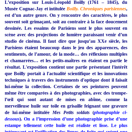
L’exposition sur Louis-Léopold Boilly (1761 – 1845), du
Musée Cognac-Jay et intitulée
Boilly. Chroniques parisiennes
,
est d’un autre genre. On y rencontre des caractères, le plus
souvent soit grimaçant, soit au contraire à la face doucement
dessinée. Les essaims de Parisiens sont le plus souvent en
scène avec des projections de lumière paraissant venir d’un
studio de cinéma. Il faut dire que jusqu’au XXe siècle, les
Parisiens étaient beaucoup dans le jeu des apparences, des
sentiments, de l’amour, de la mode… des réflexions multiples
et chamarrées… et les petits-maîtres en étaient en partie le
résultat. L'exposition contient une partie présentant l'intérêt
que Boilly portait à l'actualité scientifique et les innovations
techniques à travers des instruments d'optique dont il faisait
lui-même la collection.
Certaines de ses peintures peuvent
même être comparées à des photographies, avec des trompe-
l’œil qui sont autant de mises en abîme, comme la
merveilleuse huile sur toile en grisaille feignant une gravure
de lui-même intitulée
Mes Petits soldats
(
photographie ci-
dessous
)
. On a l’impression d’une photographie prise d’une
estampe tellement cette huile est réaliste et lisse. Le plus
intéressant est l’utilisation des lignes de fuite qui créent une