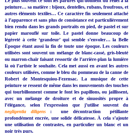
Le plus souvent ce sont les parures qui donnent du relief à la
peinture… sa matière : bijoux, dentelles, rubans, froufrous, et
autres éléments textiles… Ce caractère fin seulement attaché
à l’apparence et sans plus de consistance est particulièrement
bien rendu dans les grands portraits en pied, de pastel et sur
papier marouflé sur toile. Le pastel donne beaucoup de
légèreté à cette ‘grandeur’ qui semble s’envoler… la Belle
Époque étant aussi la fin de toute une époque. Les couleurs
utilisées sont souvent un mélange de blanc-cassé, gris-bleuté
ou marron-chair faisant ressortir de l’arrière-plan la lumière
là où l’artiste le souhaite. Cela met aussi en avant les autres
couleurs utilisées, comme le bleu du pommeau de la canne de
Robert de Montesquiou-Fezensac. La musique de cette
peinture se ressent de même dans les mouvements des touches
qui tourbillonnent comme le font les papillons, ou jaillissent,
avec un mélange de droiture et de sinuosités propre à
l’élégance, selon l’expression que j’utilise souvent du
negligentia diligens
: une décontraction pétillante
profondément encrée, une solide délicatesse. À cela s’ajoute
une utilisation de contrastes, en particulier un blanc et un
noir très purs.