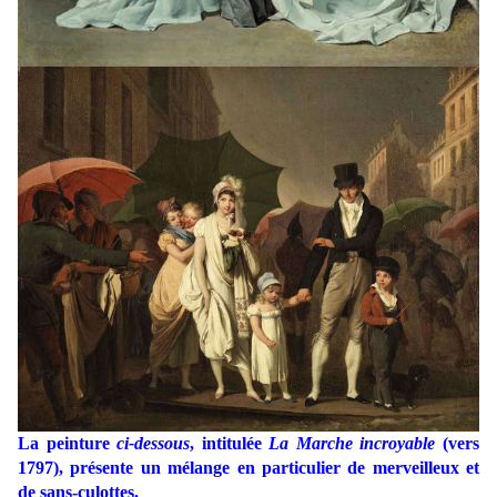
La peinture
ci-dessous
, intitulée
La Marche incroyable
(vers
1797), présente un mélange en particulier de merveilleux et
de sans-culottes.