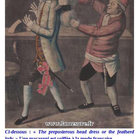
Ci-dessous
: «
The preposterous head dress or the featherd
lady.
» Une macaroni est coiffée à la mode française.