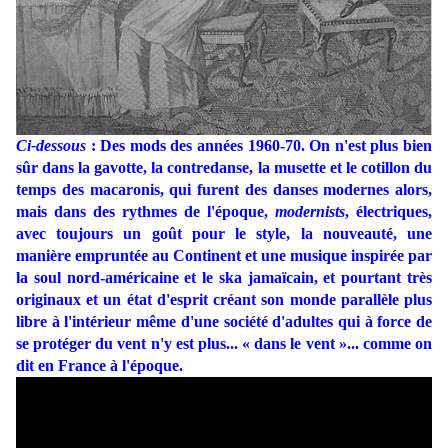
Ci-dessous
: Des mods des années 1960-70. On n'est plus bien
sûr dans la gavotte, la contredanse, la musette et le cotillon du
temps des macaronis, qui furent des danses modernes alors,
mais dans des rythmes de l'époque,
modernists
, électriques,
avec toujours un goût pour le style, la nouveauté, une
manière empruntée au Continent et une musique inspirée par
la soul nord-américaine et le ska jamaïcain, et pourtant très
originaux et un état d'esprit créant son monde parallèle plus
libre à l'intérieur même d'une société d'adultes qui à force de
se protéger du vent n'y est plus... « dans le vent »... comme on
dit en France à l'époque.