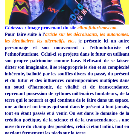
Ci-dessus
: Image provenant du site
ethnofuturisme.com
.
Pour faire suite à l’
article sur les décroissants, les autonomes,
les identitaires, les alternatifs, etc.
, je présente ici un autre
personnage et son mouvement : l’ethnofuturiste et
l’ethnofuturisme. Celui-ci se projette dans le futur en utilisant
son propre patrimoine comme base. Refusant de se laisser
dicter son imaginaire, il se réapproprie le sien et sa complexité
inhérente, ballotté par les souffles divers du passé, du présent
et du futur et des influences contemporaines multiples dans
un souci d’harmonie, de vitalité et de transcendance,
reprenant possession de rythmes millénaires fondateurs, de la
terre qui le nourrit et qui continue de le faire dans un espace,
une action et un temps qui sont dans le présent à tout jamais,
tout en étant passés et à venir. On est dans le domaine de la
création poétique, de la science et de la transcendance… une
ouverture du champ des possibles, celui-ci étant infini, tout en
gardant fermement les pieds sur la terre.