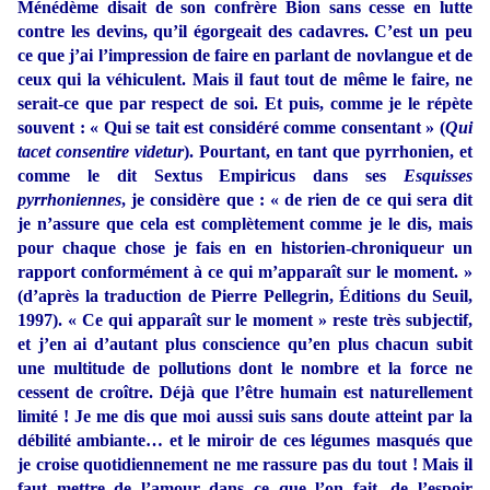
Ménédème disait de son confrère Bion sans cesse en lutte
contre les devins, qu’il égorgeait des cadavres. C’est un peu
ce que j’ai l’impression de faire en parlant de novlangue et de
ceux qui la véhiculent. Mais il faut tout de même le faire, ne
serait-ce que par respect de soi. Et puis, comme je le répète
souvent : « Qui se tait est considéré comme consentant » (
Qui
tacet consentire videtur
). Pourtant, en tant que pyrrhonien, et
comme le dit Sextus Empiricus dans ses
Esquisses
pyrrhoniennes
, je considère que : « de rien de ce qui sera dit
je n’assure que cela est complètement comme je le dis, mais
pour chaque chose je fais en en historien-chroniqueur un
rapport conformément à ce qui m’apparaît sur le moment. »
(d’après la traduction de Pierre Pellegrin, Éditions du Seuil,
1997). « Ce qui apparaît sur le moment » reste très subjectif,
et j’en ai d’autant plus conscience qu’en plus chacun subit
une multitude de pollutions dont le nombre et la force ne
cessent de croître. Déjà que l’être humain est naturellement
limité ! Je me dis que moi aussi suis sans doute atteint par la
débilité ambiante… et le miroir de ces légumes masqués que
je croise quotidiennement ne me rassure pas du tout ! Mais il
faut mettre de l’amour dans ce que l’on fait, de l’espoir