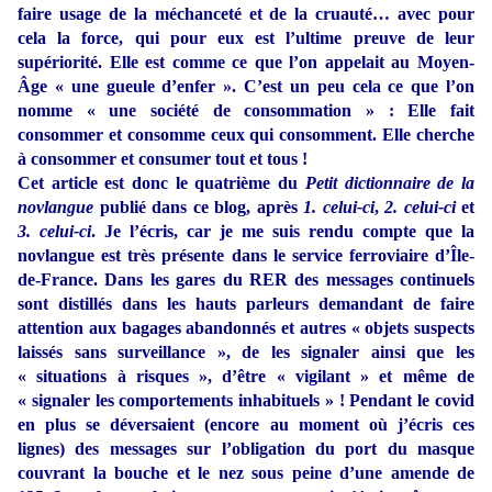
faire usage de la méchanceté et de la cruauté… avec pour
cela la force, qui pour eux est l’ultime preuve de leur
supériorité. Elle est comme ce que l’on appelait au Moyen-
Âge « une gueule d’enfer ». C’est un peu cela ce que l’on
nomme « une société de consommation » : Elle fait
consommer et consomme ceux qui consomment. Elle cherche
à consommer et consumer tout et tous !
Cet article est donc le quatrième du
Petit dictionnaire de la
novlangue
publié dans ce blog, après
1. celui-ci
,
2. celui-ci
et
3. celui-ci
. Je l’écris, car je me suis rendu compte que la
novlangue est très présente dans le service ferroviaire d’Île-
de-France. Dans les gares du RER des messages continuels
sont distillés dans les hauts parleurs demandant de faire
attention aux bagages abandonnés et autres « objets suspects
laissés sans surveillance », de les signaler ainsi que les
« situations à risques », d’être « vigilant » et même de
« signaler les comportements inhabituels » ! Pendant le covid
en plus se déversaient (encore au moment où j’écris ces
lignes) des messages sur l’obligation du port du masque
couvrant la bouche et le nez sous peine d’une amende de