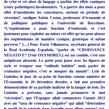
de crise et cet abus de langage a parfois des effets comiques
(voire pathétiques) involontaires. “La guerre des mots a pour
effet d’anesthésier les consciences, surtout en période de
récession”, souligne Antón Costas, professeur d’économie et
de politiques publiques à l’université de Barcelone.
“L’euphémisme a pour fonction d’endormir, et c’est
justement pour exploiter au mieux cet effet qu’on peut abuser
des euphémismes de manière cynique, grotesque et même
perverse.” […] Pour Darío Villanueva, secrétaire général de
la Real Academia Española, “parler de “CROISSANCE
NÉGATIVE” [Voir OXYMORES.] est un comble, c’est une
antiphrase absurde. Le poète peut jouer avec les figures de
style et évoquer une “solitude habitée” mais parler de
croissance négative, c’est se moquer du monde”. Luis de
Guindos, le jour de sa prise de fonction comme ministre de
l’Économie, le 26 décembre dernier, a fait une première
démonstration de sa parfaite maîtrise de la langue de bois. De
Guindos a prévenu, sans jamais prononcer le mot
“récession”, que l’Espagne allait commencer l’année 2012
avec un “taux de croissance négative” qui allait “déterminer
le profil de la période dans laquelle nous allons entrer” qui,