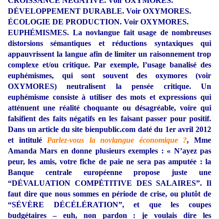
CROISSANCE NÉGATIVE. Voir OXYMORES.
DÉVELOPPEMENT DURABLE. Voir OXYMORES.
ÉCOLOGIE DE PRODUCTION. Voir OXYMORES.
EUPHÉMISMES. La novlangue fait usage de nombreuses
distorsions sémantiques et réductions syntaxiques qui
appauvrissent la langue afin de limiter un raisonnement trop
complexe et/ou critique. Par exemple, l’usage banalisé des
euphémismes, qui sont souvent des oxymores (voir
OXYMORES) neutralisent la pensée critique. Un
euphémisme consiste à utiliser des mots et expressions qui
atténuent une réalité choquante ou désagréable, voire qui
falsifient des faits négatifs en les faisant passer pour positif.
Dans un article du site bienpublic.com daté du 1er avril 2012
et intitulé
Parlez-vous la novlangue économique ?
, Mme
Amanda Mars en donne plusieurs exemples : « N’ayez pas
peur, les amis, votre fiche de paie ne sera pas amputée : la
Banque centrale européenne propose juste une
“DÉVALUATION COMPÉTITIVE DES SALAIRES”. Il
faut dire que nous sommes en période de crise, ou plutôt de
“SÉVÈRE DÉCÉLÉRATION”, et que les coupes
budgétaires – euh, non pardon : je voulais dire les