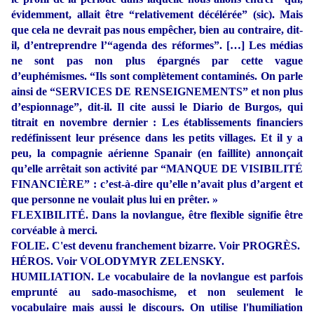
évidemment, allait être “relativement décélérée” (sic). Mais
que cela ne devrait pas nous empêcher, bien au contraire, dit-
il, d’entreprendre l’“agenda des réformes”. […] Les médias
ne sont pas non plus épargnés par cette vague
d’euphémismes. “Ils sont complètement contaminés. On parle
ainsi de “SERVICES DE RENSEIGNEMENTS” et non plus
d’espionnage”, dit-il. Il cite aussi le Diario de Burgos, qui
titrait en novembre dernier : Les établissements financiers
redéfinissent leur présence dans les petits villages. Et il y a
peu, la compagnie aérienne Spanair (en faillite) annonçait
qu’elle arrêtait son activité par “MANQUE DE VISIBILITÉ
FINANCIÈRE” : c’est-à-dire qu’elle n’avait plus d’argent et
que personne ne voulait plus lui en prêter. »
FLEXIBILITÉ. Dans la novlangue, être flexible signifie être
corvéable à merci.
FOLIE. C'est devenu franchement bizarre. Voir PROGRÈS.
HÉROS. Voir VOLODYMYR ZELENSKY.
HUMILIATION. Le vocabulaire de la novlangue est parfois
emprunté au sado-masochisme, et non seulement le
vocabulaire mais aussi le discours. On utilise l'humiliation