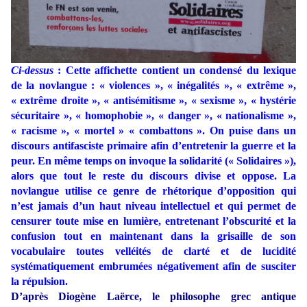
Ci-dessus
: Cette affichette contient un condensé du lexique
de la novlangue : « violences », « inégalités », « extrême »,
« extrême droite », « antisémitisme », « sexisme », « hystérie
sécuritaire », « homophobie », « danger », « nationalisme »,
« racisme », « mortel » « combattons ». On puise dans un
discours antifasciste primaire afin d’entretenir la guerre et la
peur. En même temps on invoque la solidarité (« Solidaires »),
alors que tout le reste du discours divise et oppose. La
novlangue utilise ce genre de rhétorique d’opposition qui
n’est jamais d’un haut niveau intellectuel et qui permet de
censurer toute mise en lumière, entretenant l’obscurité et la
confusion tout en maintenant dans la grisaille de son
vocabulaire toutes velléités de clarté et de lucidité
systématiquement embrumées négativement afin de susciter
la répulsion.
D’après Diogène Laërce, le philosophe grec antique