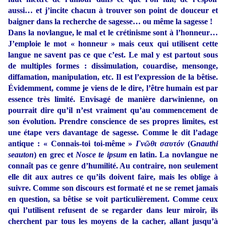
aussi… et j’incite chacun à trouver son point de douceur et
baigner dans la recherche de sagesse… ou même la sagesse !
Dans la novlangue, le mal et le crétinisme sont à l’honneur…
J’emploie le mot « honneur » mais ceux qui utilisent cette
langue ne savent pas ce que c’est. Le mal y est partout sous
de multiples formes : dissimulation, couardise, mensonge,
diffamation, manipulation, etc. Il est l’expression de la bêtise.
Évidemment, comme je viens de le dire, l’être humain est par
essence très limité. Envisagé de manière darwinienne, on
pourrait dire qu’il n’est vraiment qu’au commencement de
son évolution. Prendre conscience de ses propres limites, est
une étape vers davantage de sagesse. Comme le dit l’adage
antique : « Connais-toi toi-même »
Γνῶθι σαυτόν
(G
nauthi
seauton
) en grec et
Nosce te ipsum
en latin. La novlangue ne
connaît pas ce genre d’humilité. Au contraire, non seulement
elle dit aux autres ce qu’ils doivent faire, mais les oblige à
suivre. Comme son discours est formaté et ne se remet jamais
en question, sa bêtise se voit particulièrement. Comme ceux
qui l’utilisent refusent de se regarder dans leur miroir, ils
cherchent par tous les moyens de la cacher, allant jusqu’à