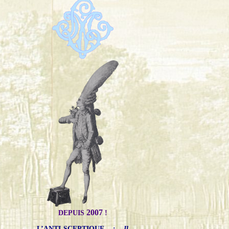
2007
DEPUIS
!
L’ANTI-SCEPTIQUE
:
Il