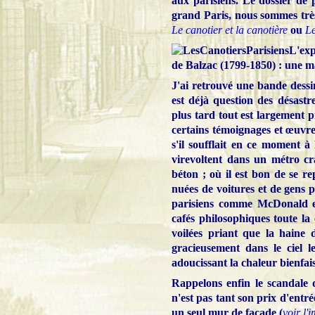
aux parisiens. Le dossier de
grand Paris, n
ous sommes très
Le canotier et la canotière
ou
Le
L'exp
de Balzac (1799-1850) : une mai
J'ai retrouvé une bande dessi
est déjà question des désast
plus tard tout est largement p
certains témoignages et œuvr
s'il soufflait en ce moment à
virevoltent dans un métro cr
béton ; où il est bon de se r
nuées de voitures et de gens p
parisiens comme McDonald et
cafés philosophiques toute la
voilées priant que la haine
gracieusement dans le ciel 
adoucissant la chaleur bienfais
Rappelons enfin le scandale de
n'est pas tant son prix d'entré
un seul mur de façade (
voir l'