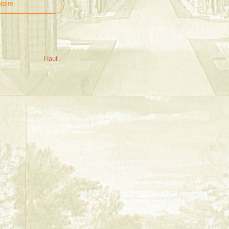
taire
Haut