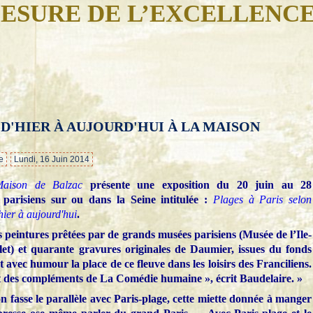
ESURE DE L’EXCELLENC
 D'HIER À AUJOURD'HUI À LA MAISON
…
e
Lundi, 16 Juin 2014
Maison de Balzac
présente une exposition du 20 juin au 28
 parisiens sur ou dans la Seine intitulée :
Plages à Paris selon
hier à aujourd'hui
.
s peintures prêtées par de grands musées parisiens (Musée de l’Ile-
t) et quarante gravures originales de Daumier, issues du fonds
vec humour la place de ce fleuve dans les loisirs des Franciliens.
 des compléments de La Comédie humaine », écrit Baudelaire. »
 fasse le parallèle avec Paris-plage, cette miette donnée à manger