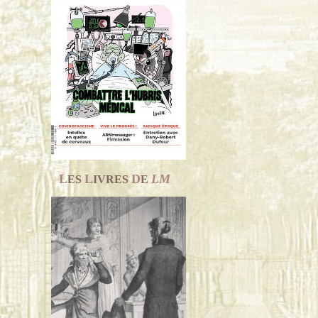
L
L
D
LM
ES
IVRES
E