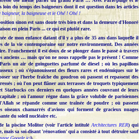
 presse ose même parler du grand Paris …
Avec Paris-plage et le
 loin du temps des baigneurs dont il est question dans les articles
 baigneur, la baigneuse et le Ohé ! Ohé !
osition sinon est sans doute très bien et dans la demeure d'Honoré
son en plein Paris ... ce qui est plutôt rare.
née de mon enfance datant d'il y a plus de 35 ans dans laquelle il
res de la vie contemporaine sur notre environnement. Des années
ire. Franchement il est doux de se plonger dans le passé à travers
es anciens … mais qu'on ne nous rappelle pas le présent ! Comme
 Paris un air de guinguettes parfumé de diesel ; où les papillons
asseux ; où s'épanouissent des fleurs rares et endémiques sur le
eposer sur l'herbe fraîche du goudron où passent et repassent des
ressés ; où l'on peut flâner aux terrasses de troquets typiquement
 Starbucks ces derniers en quelques années couvrant de leurs
 capitale ; où l'amour règne dans la grâce volubile de parisiennes
 d'Allah se répande comme une traînée de poudre ; où passent
les oiseaux chamarrés d'avions qui forment de gracieux nuages
ante du soleil nucléaire etc.
 la piscine Molitor (voir l'article intitulé
Architectures RER
) qui
e, mais sa soi-disant 'rénovation' qui a consisté à tout détruire sauf
image Google ici
).