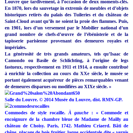
Louvre que tardivement, à l’occasion de deux moments-clés.
En 1870, lors du sauvetage in extremis de meubles et d’objets
historiques retirés du palais des Tuileries et du château de
Saint-Cloud avant qu’ils ne soient la proie des flammes. Puis,
en 1901, lors d’un versement par le Mobilier national d’un
grand nombre de chefs-d’œuvre de l’ébénisterie et de la
tapisserie parisienne provenant des demeures royales et
impériales.
La générosité de très grands amateurs, tels qu’Isaac de
Camondo ou Basile de Schlichting, à l’origine de legs
fastueux, respectivement en 1911 et 1914, a ensuite contribué
à enrichir la collection au cours du XXe siècle, le musée se
portant également acquéreur de pièces remarquables venant
de demeures disparues ou modifiées au XIXe siècle. »
Salle du Louvre.
© 2014 Musée du Louvre, dist. RMN-GP.
Commodes de style rocaille.
À gauche
: « Commode et
encoignure de la chambre bleue de Madame de Mailly au
château de Choisy. Paris, 1742. Mathieu Criaerd. Bâti de
chêne, placage de bois fruitier, laque occidentale dite « vernis