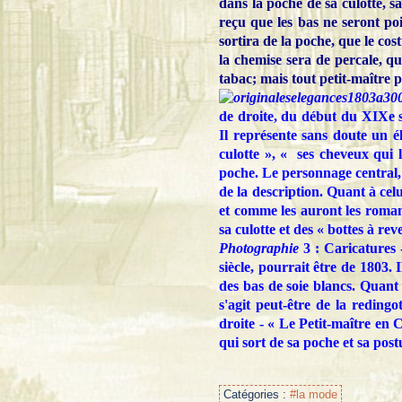
dans la poche de sa culotte, sa
reçu que les bas ne seront po
sortira de la poche, que le co
la chemise sera de percale, q
tabac; mais tout petit-maître p
de droite, du début du XIXe s
Il représente sans doute un 
culotte », « ses cheveux qui 
poche. Le personnage central, 
de la description. Quant à celu
et comme les auront les roman
sa culotte et des « bottes à rev
Photographie
3 : Caricatures 
siècle, pourrait être de 1803. 
des bas de soie blancs. Quant à
s'agit peut-être de la redingo
droite - « Le Petit-maître e
qui sort de sa poche et sa post
Catégories :
#la mode