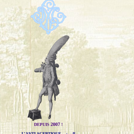
2007
DEPUIS
!
L’ANTI-SCEPTIQUE
:
Il