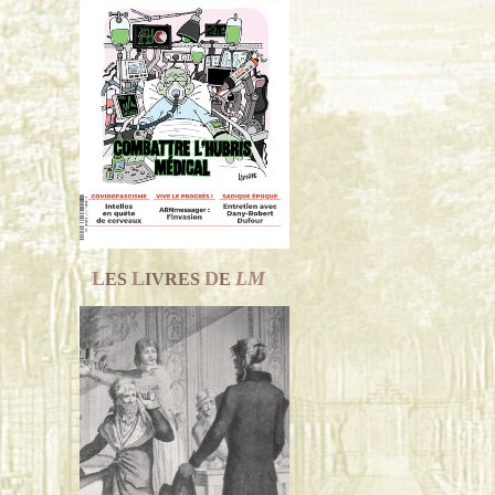
L
L
D
LM
ES
IVRES
E