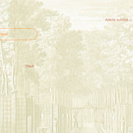
Article suivant →
taire
Haut