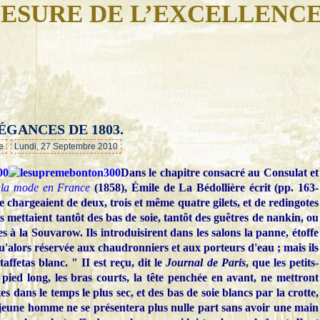
ESURE DE L’EXCELLENC
ÉGANCES DE 1803.
…
e
Lundi, 27 Septembre 2010
Dans le chapitre consacré au Consulat et
e la mode en France
(1858), Émile de La Bédollière écrit (pp. 163-
e chargeaient de deux, trois et même quatre gilets, et de redingotes
ils mettaient tantôt des bas de soie, tantôt des guêtres de nankin, ou
es à la Souvarow. Ils introduisirent dans les salons la panne, étoffe
'alors réservée aux chaudronniers et aux porteurs d'eau ; mais ils
affetas blanc. " II est reçu, dit le
Journal de Paris
, que les petits-
 pied long, les bras courts, la tête penchée en avant, ne mettront
s dans le temps le plus sec, et des bas de soie blancs par la crotte,
n jeune homme ne se présentera plus nulle part sans avoir une main