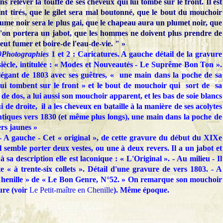
ns relever la touffe de ses cheveux qui lui tombe sur le front. Il est
int tirés, que le gilet sera mal boutonné, que le bout du mouchoir
stume noir sera le plus gai, que le chapeau aura un plumet noir, que
u'on portera un jabot, que les hommes ne doivent plus prendre de
eut fumer et boire-de l'eau-de-vie. " »
Photographies
1 et 2 : Caricatures. A gauche détail de la gravure
iècle, intitulée : « Modes et Nouveautés - Le Suprême Bon Ton ».
élégant de 1803 avec ses guêtres, « une main dans la poche de sa
lui tombent sur le front » et le bout de mouchoir qui sort de sa
de dos, a lui aussi son mouchoir apparent, et les bas de soie blancs
i de droite, il a les cheveux en bataille à la manière de ses acolytes
tiques vers 1830 (et même plus longs), une main dans la poche de
ers jaunes »
- A gauche - Cet « original », de cette gravure du début du XIXe
Il semble porter deux vestes, ou une à deux revers. Il a un jabot et
 sa description elle est laconique : « L'Original ». - Au milieu - Il
te « à trente-six collets ». Détail d'une gravure de vers 1803. - A
n Chenille » de « Le Bon Genre, N°52. » On remarque son mouchoir
ure (voir
Le Petit-maître en Chenille
). Même époque.