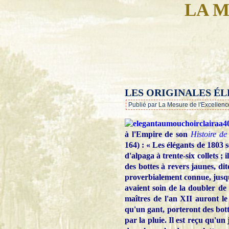
LA M
LES ORIGINALES ÉL
Publié par La Mesure de l'Excellenc
à l'Empire de son
Histoire d
164) : « Les élégants de 1803 s
d'alpaga à trente-six collets ; 
des bottes à revers jaunes, dit
proverbialement connue, jusqu
avaient soin de la doubler de t
maîtres de l'an XII auront le
qu'un gant, porteront des botte
par la pluie. Il est reçu qu'u