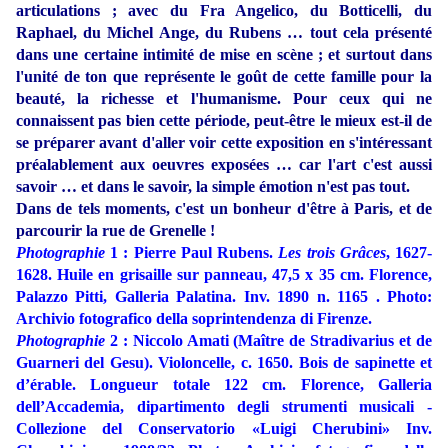
articulations ; avec du Fra Angelico, du Botticelli, du
Raphael, du Michel Ange, du Rubens … tout cela présenté
dans une certaine intimité de mise en scène ; et surtout dans
l'unité de ton que représente le goût de cette famille pour la
beauté, la richesse et l'humanisme. Pour ceux qui ne
connaissent pas bien cette période, peut-être le mieux est-il de
se préparer avant d'aller voir cette exposition en s'intéressant
préalablement aux oeuvres exposées … car l'art c'est aussi
savoir … et dans le savoir, la simple émotion n'est pas tout.
Dans de tels moments, c'est un bonheur d'être à Paris, et de
parcourir la rue de Grenelle !
Photographie
1 : Pierre Paul Rubens.
Les trois Grâces
, 1627-
1628. Huile en grisaille sur panneau, 47,5 x 35 cm. Florence,
Palazzo Pitti, Galleria Palatina. Inv. 1890 n. 1165 . Photo:
Archivio fotografico della soprintendenza di Firenze.
Photographie
2 : Niccolo Amati (Maître de Stradivarius et de
Guarneri del Gesu). Violoncelle, c. 1650. Bois de sapinette et
d’érable. Longueur totale 122 cm. Florence, Galleria
dell’Accademia, dipartimento degli strumenti musicali -
Collezione del Conservatorio «Luigi Cherubini» Inv.