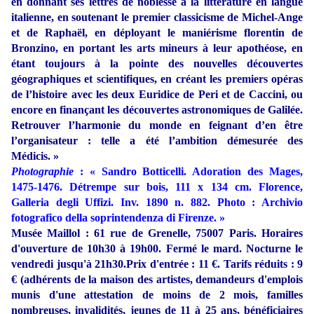
en donnant ses lettres de noblesse à la littérature en langue
italienne, en soutenant le premier classicisme de Michel-Ange
et de Raphaël, en déployant le maniérisme florentin de
Bronzino, en portant les arts mineurs à leur apothéose, en
étant toujours à la pointe des nouvelles découvertes
géographiques et scientifiques, en créant les premiers opéras
de l’histoire avec les deux Euridice de Peri et de Caccini, ou
encore en finançant les découvertes astronomiques de Galilée.
Retrouver l’harmonie du monde en feignant d’en être
l’organisateur : telle a été l’ambition démesurée des
Médicis. »
Photographie
: « Sandro Botticelli. Adoration des Mages,
1475-1476. Détrempe sur bois, 111 x 134 cm. Florence,
Galleria degli Uffizi. Inv. 1890 n. 882. Photo : Archivio
fotografico della soprintendenza di Firenze. »
Musée Maillol : 61 rue de Grenelle, 75007 Paris. Horaires
d'ouverture de 10h30 à 19h00. Fermé le mard. Nocturne le
vendredi jusqu'à 21h30.Prix d'entrée : 11 €. Tarifs réduits : 9
€ (adhérents de la maison des artistes, demandeurs d'emplois
munis d'une attestation de moins de 2 mois, familles
nombreuses, invalidités, jeunes de 11 à 25 ans, bénéficiaires