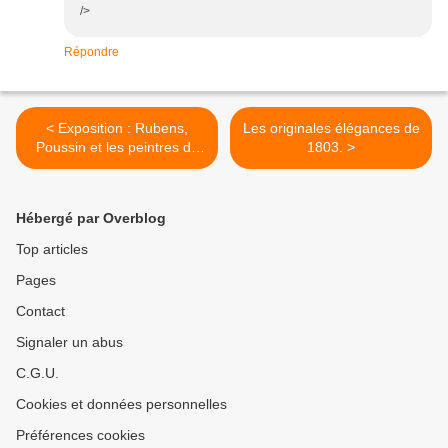
/>
Répondre
< Exposition : Rubens,
Les originales élégances de
Poussin et les peintres du
1803. >
XVIIe siècle.
Hébergé par Overblog
Top articles
Pages
Contact
Signaler un abus
C.G.U.
Cookies et données personnelles
Préférences cookies