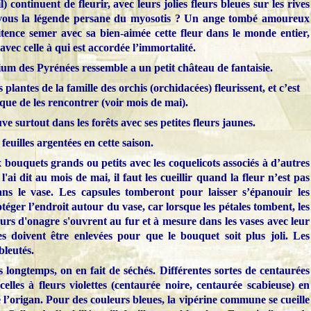
) continuent de fleurir, avec leurs jolies fleurs bleues sur les rives
-vous la légende persane du myosotis ? Un ange tombé amoureux
tence semer avec sa bien-aimée cette fleur dans le monde entier,
vec celle à qui est accordée l’immortalité.
ium des Pyrénées ressemble a un petit château de fantaisie.
plantes de la famille des orchis (orchidacées) fleurissent, et c’est
que de les rencontrer (voir mois de mai).
 surtout dans les forêts avec ses petites fleurs jaunes.
feuilles argentées en cette saison.
bouquets grands ou petits avec les coquelicots associés à d’autres
ai dit au mois de mai, il faut les cueillir quand la fleur n’est pas
dans le vase. Les capsules tomberont pour laisser s’épanouir les
rotéger l’endroit autour du vase, car lorsque les pétales tombent, les
urs d'onagre s'ouvrent au fur et à mesure dans les vases avec leur
es doivent être enlevées pour que le bouquet soit plus joli. Les
bleutés.
 longtemps, on en fait de séchés. Différentes sortes de centaurées
celles à fleurs violettes (centaurée noire, centaurée scabieuse) en
l’origan. Pour des couleurs bleues, la vipérine commune se cueille