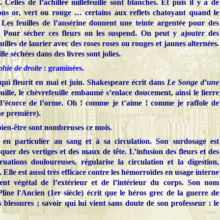
 Celles de l’achillée millefeuille sont blanches. Et puis il y a de
ns or, vert ou rouge … certains aux reflets chatoyant quand le
 Les feuilles de l’ansérine donnent une teinte argentée pour des
s. Pour sécher ces fleurs on les suspend. On peut y ajouter des
illes de laurier avec des roses roses ou rouges et jaunes alternées.
le séchées dans des livres sont jolies.
hie de droite
: graminées.
 qui fleurit en mai et juin. Shakespeare écrit dans
Le Songe d’une
uille, le chèvrefeuille embaumé s’enlace doucement, ainsi le lierre
 d’écorce de l’orme. Oh ! comme je t’aime ! comme je raffole de
ène première).
bien-être sont nombreuses ce mois.
iée en particulier au sang et à sa circulation. Son surdosage est
uer des vertiges et des maux de tête. L’infusion des fleurs et des
truations douloureuses, régularise la circulation et la digestion,
 Elle est aussi très efficace contre les hémorroïdes en usage interne
ent végétal de l’extérieur et de l’intérieur du corps. Son nom
Pline l'Ancien (1er siècle) écrit que le héros grec de la guerre de
s blessures ; savoir qui lui vient sans doute de son professeur : le