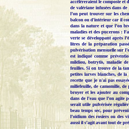
accéléreraient le composte et
de valériane infusées dans de 
l’on peut trouver sur les che
balcon ou d'intérieur car il c
dans la nature et que l’on br
maladies et des pucerons : Fair
verte se développant après l’
litres de la préparation pass
pulvérisation mensuelle sur l’
est indiqué comme préventio
mildiou, botrytis, maladie d
feuilles. Si on trouve de la t
petites larves blanches, de l
recette que je n'ai pas essayé
millefeuille, de camomille, de 
broyer et les ajouter au comp
dans de l’eau que l’on agite p
serait utile pulvérisée réguli
beau temps sec, pour préveni
l’oïdium des rosiers ou des v
aussi il s’agit avant tout de pr