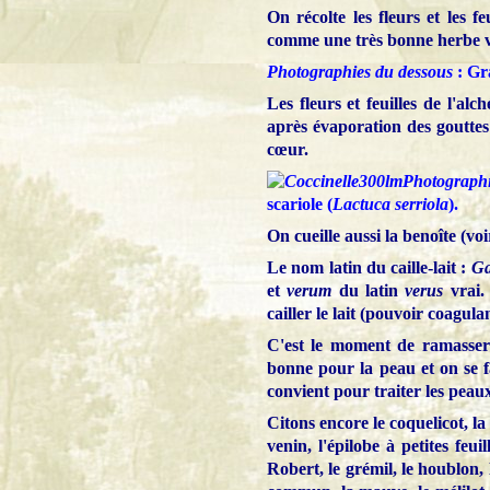
On récolte les fleurs et les f
comme une très bonne herbe vu
Photographies du dessous
: Gr
Les fleurs et feuilles de l'alch
après évaporation des gouttes 
cœur.
Photograph
scariole (
Lactuca serriola
).
On cueille aussi la benoîte (voi
Le nom latin du caille-lait :
Ga
et
verum
du latin
verus
vrai. 
cailler le lait (pouvoir coagula
C'est le moment de ramasser l
bonne pour la peau et on se f
convient pour traiter les peaux
Citons encore le coquelicot, la
venin, l'épilobe à petites feuil
Robert, le grémil, le houblon, 