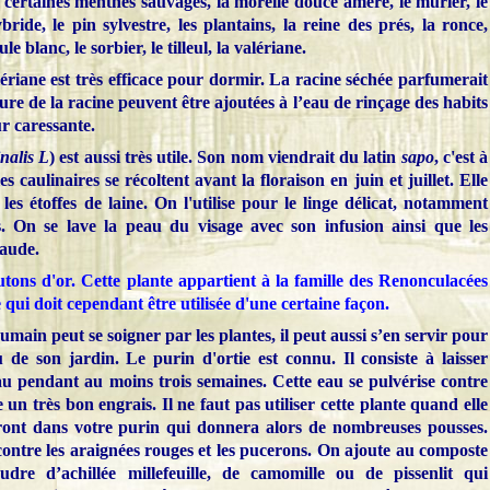
 certaines menthes sauvages, la morelle douce amère, le mûrier, le
bride, le pin sylvestre, les plantains, la reine des prés, la ronce,
ule blanc, le sorbier, le tilleul, la valériane.
ériane est très efficace pour dormir. La racine séchée parfumerait
nture de la racine peuvent être ajoutées à l’eau de rinçage des habits
r caressante.
nalis L
) est aussi très utile. Son nom viendrait du latin
sapo
, c'est à
s caulinaires se récoltent avant la floraison en juin et juillet. Elle
 les étoffes de laine. On l'utilise pour le linge délicat, notamment
s. On se lave la peau du visage avec son infusion ainsi que les
haude.
tons d'or. Cette plante appartient à la famille des Renonculacées
e qui doit cependant être utilisée d'une certaine façon.
humain peut se soigner par les plantes, il peut aussi s’en servir pour
u de son jardin. Le purin d'ortie est connu. Il consiste à laisser
au pendant au moins trois semaines. Cette eau se pulvérise contre
 un très bon engrais. Il ne faut pas utiliser cette plante quand elle
seront dans votre purin qui donnera alors de nombreuses pousses.
contre les araignées rouges et les pucerons.
On ajoute au composte
udre d’achillée millefeuille, de camomille ou de pissenlit qui