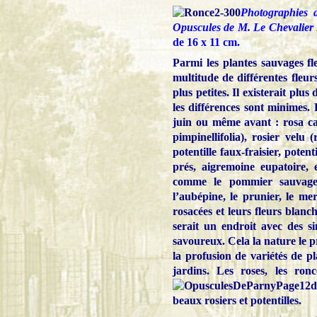
Photographies 
Opuscules de M. Le Chevalier
de 16 x 11 cm.
Parmi les plantes sauvages fle
multitude de différentes fleur
plus petites. Il existerait plu
les différences sont minimes.
juin ou même avant : rosa can
pimpinellifolia), rosier vel
potentille faux-fraisier, potent
prés, aigremoine eupatoire,
comme le pommier sauvage, l
l’aubépine, le prunier, le meri
rosacées et leurs fleurs blanch
serait un endroit avec des s
savoureux. Cela la nature le p
la profusion de variétés de p
jardins. Les roses, les ronc
beaux rosiers et potentilles.