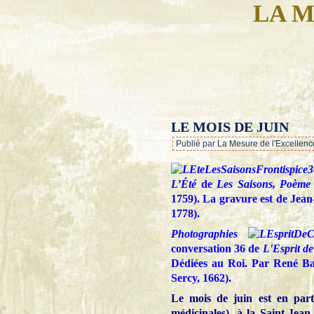
LA M
LE MOIS DE JUIN
Publié par La Mesure de l'Excellenc
L’Été
de
Les Saisons, Poème 
1759). La gravure est de Jean
1778).
Photographies
conversation 36 de
L'Esprit d
Dédiées au Roi. Par René Bar
Sercy, 1662).
Le mois de juin est en parti
médicinales), à la Saint-Jean 