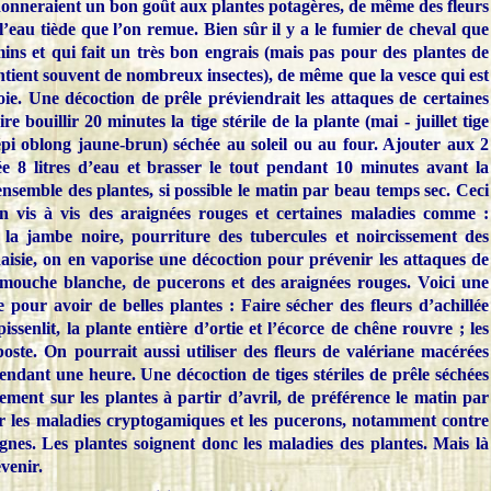
 donneraient un bon goût aux plantes potagères, de même des fleurs
l’eau tiède que l’on remue. Bien sûr il y a le fumier de cheval que
mins et qui fait un très bon engrais (mais pas pour des plantes de
ontient souvent de nombreux insectes), de même que la vesce qui est
oie. Une décoction de prêle préviendrait les attaques de certaines
e bouillir 20 minutes la tige stérile de la plante (mai - juillet tige
épi oblong jaune-brun) séchée au soleil ou au four. Ajouter aux 2
ée 8 litres d’eau et brasser le tout pendant 10 minutes avant la
ensemble des plantes, si possible le matin par beau temps sec. Ceci
n vis à vis des araignées rouges et certaines maladies comme :
e la jambe noire, pourriture des tubercules et noircissement des
anaisie, on en vaporise une décoction pour prévenir les attaques de
a mouche blanche, de pucerons et des araignées rouges. Voici une
e pour avoir de belles plantes : Faire sécher des fleurs d’achillée
pissenlit, la plante entière d’ortie et l’écorce de chêne rouvre ; les
oste. On pourrait aussi utiliser des fleurs de valériane macérées
endant une heure. Une décoction de tiges stériles de prêle séchées
èrement sur les plantes à partir d’avril, de préférence le matin par
r les maladies cryptogamiques et les pucerons, notamment contre
ignes. Les plantes soignent donc les maladies des plantes. Mais là
évenir.