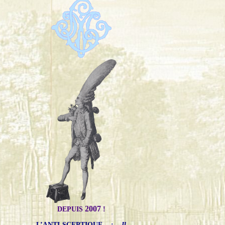
2007
DEPUIS
!
L’ANTI-SCEPTIQUE
:
Il