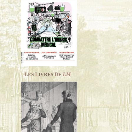
L
L
D
LM
ES
IVRES
E