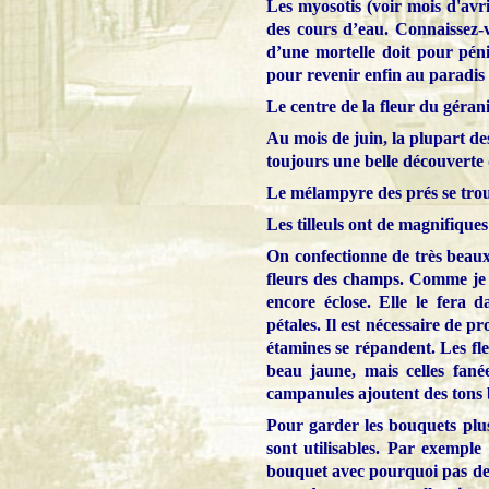
Les myosotis (voir mois d'avril
des cours d’eau. Connaissez
d’une mortelle doit pour péni
pour revenir enfin au paradis a
Le centre de la fleur du géran
Au mois de juin, la plupart des 
toujours une belle découverte 
Le mélampyre des prés se trouve
Les tilleuls ont de magnifiques 
On confectionne de très beaux 
fleurs des champs. Comme je l'
encore éclose. Elle le fera 
pétales. Il est nécessaire de p
étamines se répandent. Les fle
beau jaune, mais celles fané
campanules ajoutent des tons 
Pour garder les bouquets plus
sont utilisables. Par exemple 
bouquet avec pourquoi pas de 