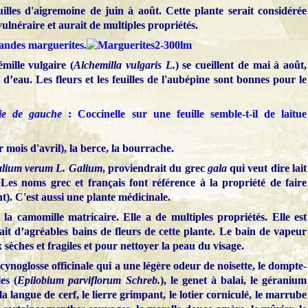
euilles d'aigremoine de juin à août. Cette plante serait considérée
lnéraire et aurait de multiples propriétés.
andes marguerites.
émille vulgaire (
Alchemilla vulgaris L.
) se cueillent de mai à août,
d’eau. Les fleurs et les feuilles de l'aubépine sont bonnes pour le
ie de gauche
: Coccinelle sur une feuille
semble-t-il
de laitue
r mois d'avril), la berce, la bourrache.
lium verum L. Galium
, proviendrait du grec
gala
qui veut dire lait
Les noms grec et français font référence à la propriété de faire
nt). C'est aussi une plante médicinale.
a camomille matricaire. Elle a de multiples propriétés. Elle est
ait d’agréables bains de fleurs de cette plante. Le bain de vapeur
 sèches et fragiles et pour nettoyer la peau du visage.
 cynoglosse officinale qui a une légère odeur de noisette, le dompte-
les (
Epilobium parviflorum Schreb.
), le genet à balai, le géranium
la langue de cerf, le lierre grimpant, le lotier corniculé, le marrube