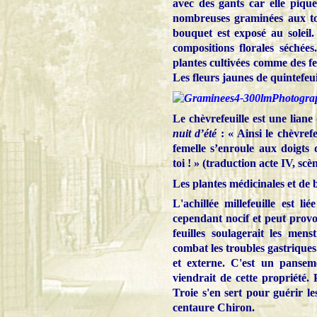
avec des gants car elle pique.
nombreuses graminées aux to
bouquet est exposé au soleil.
compositions florales séchée
plantes cultivées comme des feu
Les fleurs jaunes de quintefeuil
Photograp
Le chèvrefeuille est une liane
nuit d’été
: « Ainsi le chèvrefe
femelle s’enroule aux doigts
toi ! » (traduction acte IV, sc
Les plantes médicinales et de 
L'achillée millefeuille est l
cependant nocif et peut provoq
feuilles soulagerait les mens
combat les troubles gastriques.
et externe. C'est un pansem
viendrait de cette propriété. 
Troie s'en sert pour guérir le
centaure Chiron.