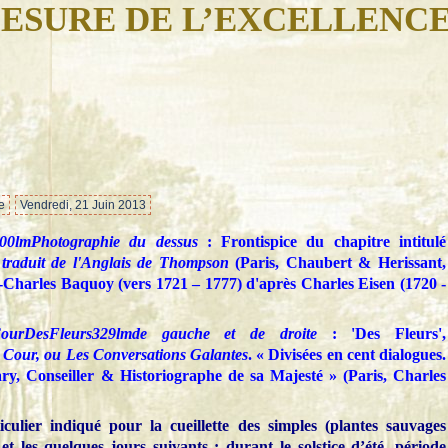
ESURE DE L’EXCELLENC
…
e
Vendredi, 21 Juin 2013
Photographie du dessus
: Frontispice du chapitre intitulé
traduit de l'Anglais de Thompson
(Paris, Chaubert & Herissant,
-Charles Baquoy (vers 1721 – 1777) d'après Charles Eisen (1720 -
de gauche et de droite
: 'Des Fleurs',
e Cour, ou Les Conversations Galantes
. « Divisées en cent dialogues.
y, Conseiller & Historiographe de sa Majesté » (Paris, Charles
culier indiqué pour la cueillette des simples (plantes sauvages
et les quelques jours suivants : durant le solstice d’été, période