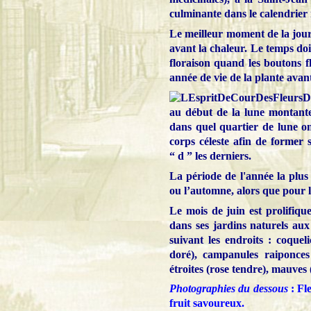
culminante dans le calendrier n
Le meilleur moment de la journé
avant la chaleur. Le temps doit
floraison quand les boutons f
année de vie de la plante avant
au début de la lune montante 
dans quel quartier de lune on 
corps céleste afin de former 
“ d ” les derniers.
La période de l'année la plus
ou l’automne, alors que pour le
Le mois de juin est prolifiq
dans ses jardins naturels aux 
suivant les endroits : coquel
doré), campanules raiponces 
étroites (rose tendre), mauves (
Photographies du dessous
: Fl
fruit savoureux.