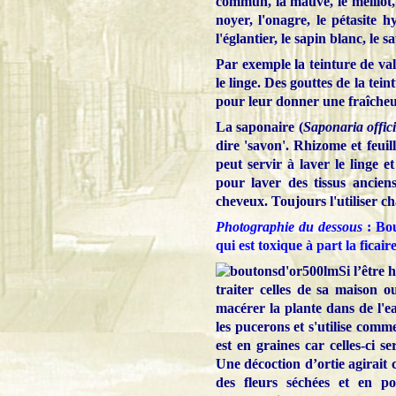
commun, la mauve, le mélilot,
noyer, l'onagre, le pétasite hy
l'églantier, le sapin blanc, le sa
Par exemple la teinture de val
le linge. Des gouttes de la tei
pour leur donner une fraîcheu
La saponaire (
Saponaria offici
dire 'savon'. Rhizome et feuille
peut servir à laver le linge et
pour laver des tissus ancien
cheveux. Toujours l'utiliser c
Photographie du dessous
: Bou
qui est toxique à part la ficair
Si l’être 
traiter celles de sa maison o
macérer la plante dans de l'e
les pucerons et s'utilise comme
est en graines car celles-ci 
Une décoction d’ortie agirait 
des fleurs séchées et en po