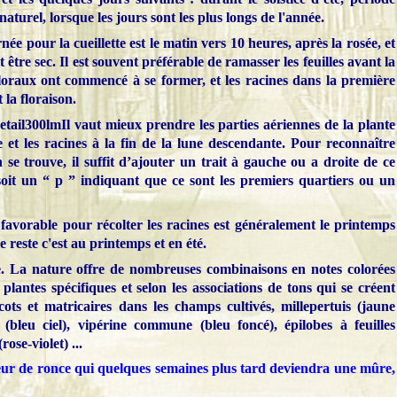
aturel, lorsque les jours sont les plus longs de l'année.
e pour la cueillette est le matin vers 10 heures, après la rosée, et
 être sec. Il est souvent préférable de ramasser les feuilles avant la
loraux ont commencé à se former, et les racines dans la première
 la floraison.
Il vaut mieux prendre les parties aériennes de la plante
et les racines à la fin de la lune descendante. Pour reconnaître
se trouve, il suffit d’ajouter un trait à gauche ou a droite de ce
soit un “ p ” indiquant que ce sont les premiers quartiers ou un
 favorable pour récolter les racines est généralement le printemps
 reste c'est au printemps et en été.
ue. La nature offre de nombreuses combinaisons en notes colorées
plantes spécifiques et selon les associations de tons qui se créent
icots et matricaires dans les champs cultivés, millepertuis (jaune
(bleu ciel), vipérine commune (bleu foncé), épilobes à feuilles
rose-violet) ...
eur de ronce qui quelques semaines plus tard deviendra une mûre,