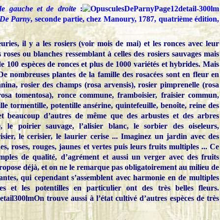
de gauche et de droite
:
 De Parny
, seconde partie, chez Manoury, 1787, quatrième édition,
uries, il y a les rosiers (voir mois de mai) et les ronces avec leur
s roses ou blanches ressemblant à celles des rosiers sauvages mais
s de 100 espèces de ronces et plus de 1000 variétés et hybrides. Mais
 De nombreuses plantes de la famille des rosacées sont en fleur en
ina, rosier des champs (rosa arvensis), rosier pimprenelle (rosa
u (rosa tomentosa), ronce commune, framboisier, fraisier commun,
ille tormentille, potentille ansérine, quintefeuille, benoîte, reine des
 et beaucoup d’autres de même que des arbustes et des arbres
e poirier sauvage, l’alisier blanc, le sorbier des oiseleurs,
sier, le cerisier, le laurier cerise ... Imaginez un jardin avec des
es, roses, rouges, jaunes et vertes puis leurs fruits multiples ... Ce
imples de qualité, d’agrément et aussi un verger avec des fruits
ropose déjà, et on ne le remarque pas obligatoirement au milieu de
lantes, qui cependant s’assemblent avec harmonie en de multiples
es et les potentilles en particulier ont des très belles fleurs.
On trouve aussi à l’état cultivé d’autres espèces de très