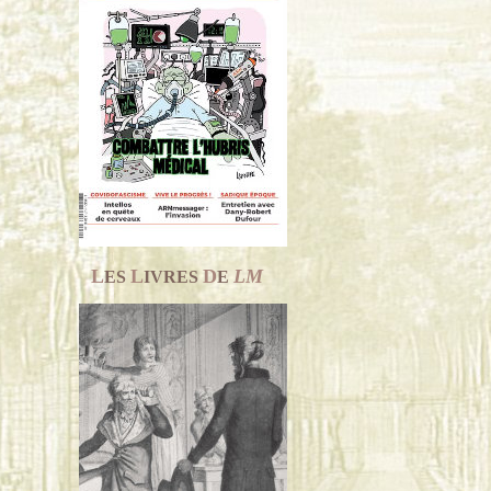
L
L
D
LM
ES
IVRES
E