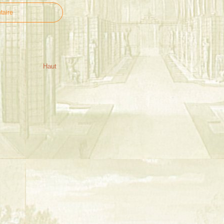
taire
Haut