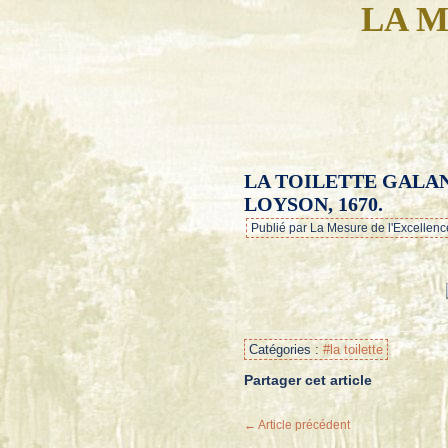
LA M
LA TOILETTE GALAN
LOYSON, 1670.
Publié par La Mesure de l'Excellenc
Catégories :
#la toilette
Partager cet article
← Article précédent