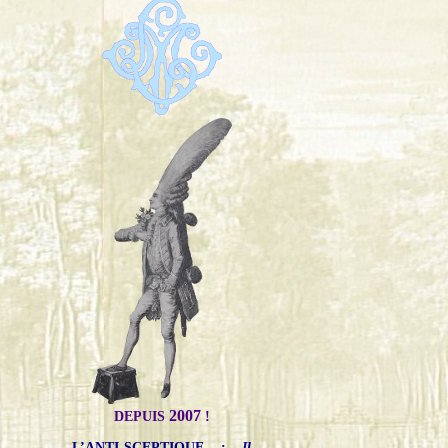
2007
DEPUIS
!
L’ANTI-SCEPTIQUE
:
Il