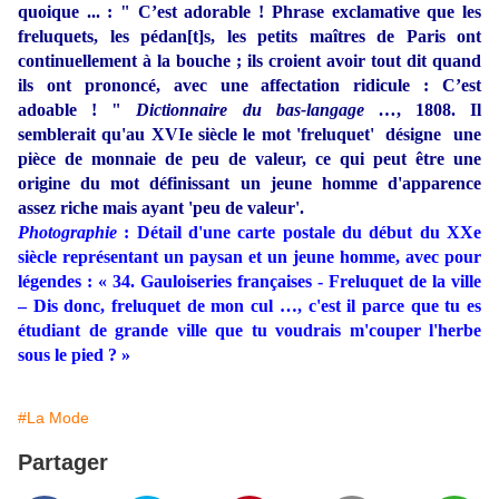
quoique ... : " C’est adorable ! Phrase exclamative que les
freluquets, les pédan[t]s, les petits maîtres de Paris ont
continuellement à la bouche ; ils croient avoir tout dit quand
ils ont prononcé, avec une affectation ridicule : C’est
adoable ! "
Dictionnaire du bas-langage …
, 1808. Il
semblerait qu'au XVIe siècle le mot 'freluquet' désigne une
pièce de monnaie de peu de valeur, ce qui peut être une
origine du mot définissant un jeune homme d'apparence
assez riche mais ayant 'peu de valeur'.
Photographie
: Détail d'une carte postale du début du XXe
siècle représentant un paysan et un jeune homme, avec pour
légendes : « 34. Gauloiseries françaises - Freluquet de la ville
– Dis donc, freluquet de mon cul …, c'est il parce que tu es
étudiant de grande ville que tu voudrais m'couper l'herbe
sous le pied ? »
#La Mode
Partager