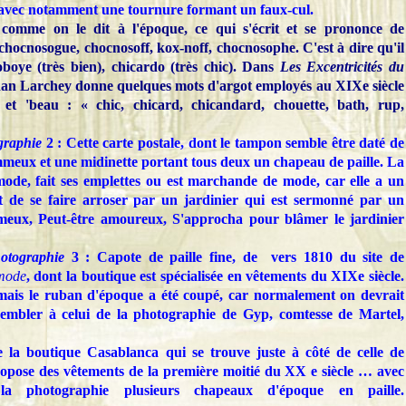
e avec notamment une tournure formant un faux-cul.
 comme on le dit à l'époque, ce qui s'écrit et se prononce de
 chocnosogue, chocnosoff, kox-noff, chocnosophe. C'est à dire qu'il
noboye (très bien), chicardo (très chic). Dans
Les Excentricités du
an Larchey donne quelques mots d'argot employés au XIXe siècle
t 'beau : « chic, chicard, chicandard, chouette, bath, rup,
graphie
2 : Cette carte postale, dont le tampon semble être daté de
meux et une midinette portant tous deux un chapeau de paille. La
a mode, fait ses emplettes ou est marchande de mode, car elle a un
t de se faire arroser par un jardinier qui est sermonné par un
ux, Peut-être amoureux, S'approcha pour blâmer le jardinier
otographie
3 : Capote de paille fine, de vers 1810 du site de
mode
, dont la boutique est spécialisée en vêtements du XIXe siècle.
mais le ruban d'époque a été coupé, car normalement on devrait
embler à celui de la photographie de Gyp, comtesse de Martel,
e la boutique Casablanca qui se trouve juste à côté de celle de
ropose des vêtements de la première moitié du XX e siècle … avec
 photographie plusieurs chapeaux d'époque en paille.