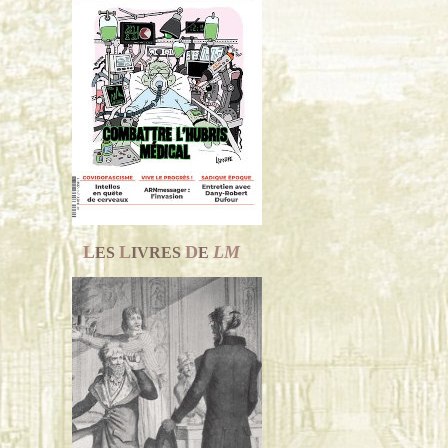
L
L
D
LM
ES
IVRES
E