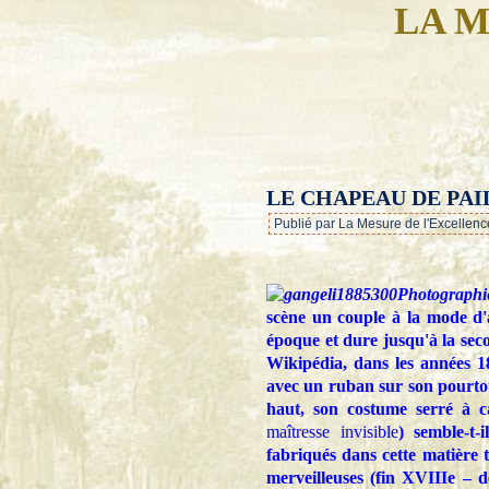
LA M
LE CHAPEAU DE PAI
Publié par La Mesure de l'Excellenc
Photographi
scène un couple à la mode d'
époque et dure jusqu'à la sec
Wikipédia, dans les années 18
avec un ruban sur son pourtour
haut, son costume serré à ca
maîtresse invisible
)
semble-t-
fabriqués dans cette matière 
merveilleuses (fin XVIIIe – 