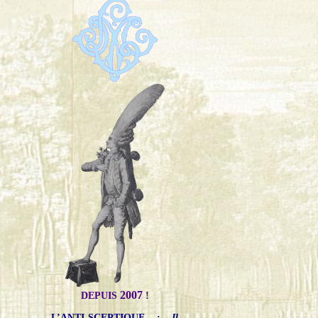
2007
DEPUIS
!
L’ANTI-SCEPTIQUE
:
Il