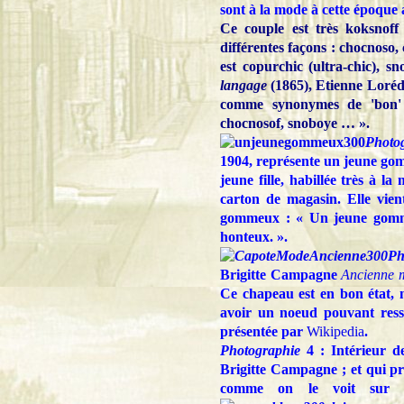
sont à la mode à cette époqu
Ce couple est très koksnoff
différentes façons : chocnoso,
est copurchic (ultra-chic), s
langage
(1865), Etienne Loréd
comme synonymes de 'bon' e
chocnosof, snoboye … ».
Photo
1904, représente un jeune gom
jeune fille, habillée très à l
carton de magasin. Elle vien
gommeux : « Un jeune gomme
honteux. ».
Ph
Brigitte Campagne
Ancienne 
Ce chapeau est en bon état, 
avoir un noeud pouvant ress
présentée par
Wikipedia
.
Photographie
4 : Intérieur d
Brigitte Campagne ; et qui p
comme on le voit sur la