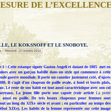
ESURE DE L’EXCELLENC
LLE, LE KOKSNOFF ET LE SNOBOYE.
…
e
Mercredi, 13 Octobre 2010
e
1 : Cette estampe signée Gaston Angeli et datant de 1885 met en
alors avec un garçon habillé dans un style qui commence à cette
onde guerre mondiale. Il porte un canotier justement créé, d'après
80. Il s'agit d'un chapeau de paille ovale, à fond et bords plats,
. Le reste de son habit est tout aussi caractéristique avec son col
rreaux. La jeune fille porte une capote (voir article
La petite
il aussi en paille. De très beaux chapeaux pour femmes sont
tout au long du XIXe siècle et avant ; en particulier au temps des
début XIXe). Les habits de la femme représentée sur cette image