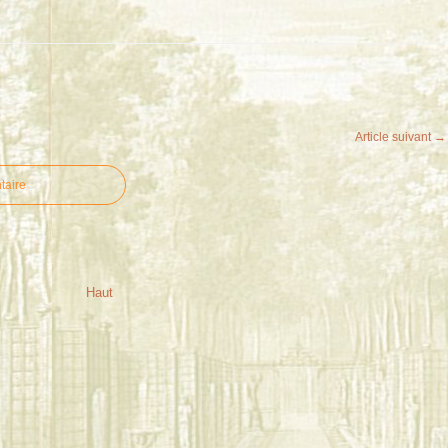
Article suivant →
taire
Haut