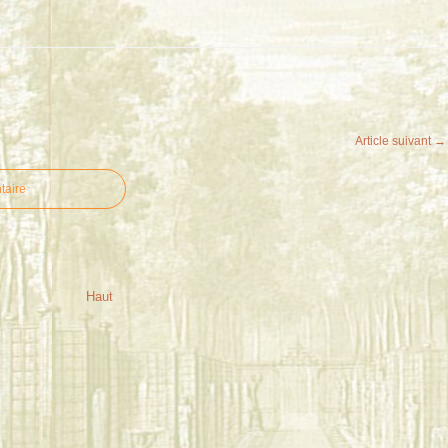
Article suivant →
taire
Haut