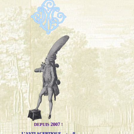
2007
DEPUIS
!
L’ANTI-SCEPTIQUE
:
Il