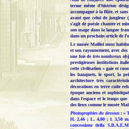
terme même d'histrion désig
accompagné à la flûte, et san
avant que celui de jongleur (
s'agit de poésie chantée et mi
son usage dans la langue franç
dans un prochain article de l'
Le musée Maillol nous habitue 
et son rayonnement, avec de
une fois de très nombreux obj
prestigieuses institutions it
cette civilisation « gaie et cos
les banquets, le sport, la pe
architecture très caractéris
décorations en terre cuite re
époque anciens et sophistiqu
dans l'espace et le temps que
des lieux comme le musée Mail
Photographies du dessous
:
« 
H. 2,46 ; L. 4,80 ; l. 3,50
concessione della S.B.A.E.