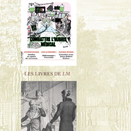
L
L
D
LM
ES
IVRES
E