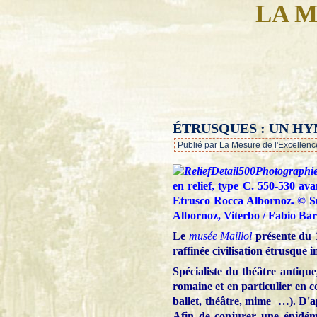
LA M
ÉTRUSQUES : UN HYM
Publié par La Mesure de l'Excellenc
Photographi
en relief, type C. 550-530 av
Etrusco Rocca Albornoz. © S
Albornoz, Viterbo / Fabio Barb
Le
musée Maillol
présente du 
raffinée civilisation étrusque i
Spécialiste du théâtre antique,
romaine et en particulier en c
ballet, théâtre, mime …). D'ap
Afin de conjurer une épidémie