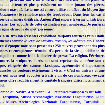
ne un acteur, et plus précisément un mime jouant des pièces,
s doute masqué. Le terme est encore utilisé au début du Moyen-âge
joculatores
) le remplace puis de troubadour. Dans tous les cas il
mée de manière théâtrale. Aujourd'hui encore le terme d'histrion a
aise. Les apports de cette civilisation sont nombreux. Je parlerai
origine étrusque du mot 'personne'.
à de très intéressantes exhibitions toujours tournées vers l'Italie
s thèmes comme
le verre de Murano
,
Pompéi
,
les Médicis
, etc. Encore
ets d'époque nous sont présentés : 250 œuvres provenant des plus
aliennes et européennes témoins d'aspects de la vie quotidienne de
mopolite » comme le dit le dossier de presse. La religion, l’écriture,
inture, la sculpture, l’artisanat sont représentés et même son
«
tique, éloignée des canons classiques, agrémentée d’importantes
haussées de couleurs extrêmement vives. » C'est un univers et une
és qui nous sont apportés à Paris ; un de ces nombreux voyages
 nous offre régulièrement la capitale française grâce notamment à
lol.
Tombe du Navire. 470 avant J.-C. Peintures transposées sur toile −
 m. Tarquinia, Museo Archeologico Nazionale Tarquiniense. © Su
M. - Museo Archeologico Nazionale Tarquiniense, Tarquinia. »