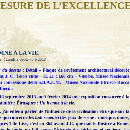
ESURE DE L’EXCELLENC
NE À LA VIE.
…
e
Lundi, 9 Septembre 2013
e du dessus
:
Détail « Plaque de revêtement architectural décorée
ant J.-C. Terre cuite – H. 21 ; l,60 cm – Viterbe, Museo Nazionale
u concessione della S.B.A.E.M. - Museo Nazionale Etrusco Rocca
ieri. »
18 septembre 2013 au 9 février 2014 une exposition consacrée à la
ntitulée :
Étrusques : Un hymne à la vie
.
 j'ai entenu parler de l'influence de la civilisation étrusque sur la
e qui concerne les
ludi scaenici
(les jeux de scène : musique, danse,
rès Tite Live, c'est en 364 avant J.C. que naît le théâtre à Rome.
 de peste, on fait venir d’Étrurie des histrions et ses jeux. Le