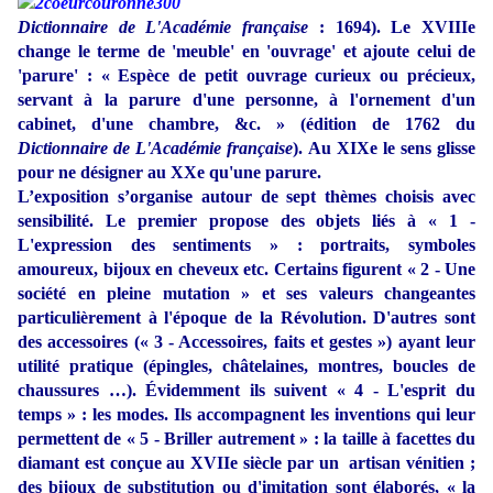
Dictionnaire de L'Académie française
: 1694). Le XVIIIe
change le terme de 'meuble' en 'ouvrage' et ajoute celui de
'parure' : « Espèce de petit ouvrage curieux ou précieux,
servant à la parure d'une personne, à l'ornement d'un
cabinet, d'une chambre, &c. » (édition de 1762 du
Dictionnaire de L'Académie française
). Au XIXe le sens glisse
pour ne désigner au XXe qu'une parure.
L’exposition s’organise autour de sept thèmes choisis avec
sensibilité. Le premier propose des objets liés à « 1 -
L'expression des sentiments » : portraits, symboles
amoureux, bijoux en cheveux etc. Certains figurent « 2 - Une
société en pleine mutation » et ses valeurs changeantes
particulièrement à l'époque de la Révolution. D'autres sont
des accessoires (
«
3 - Accessoires, faits et gestes
»
) ayant leur
utilité pratique (épingles, châtelaines, montres, boucles de
chaussures …). Évidemment ils suivent « 4 - L'esprit du
temps » : les modes. Ils accompagnent les inventions qui leur
permettent de « 5 - Briller autrement » : la taille à facettes du
diamant est conçue au XVIIe siècle par un artisan vénitien ;
des bijoux de substitution ou d'imitation sont élaborés, « la