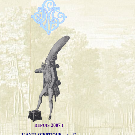
2007
DEPUIS
!
L’ANTI-SCEPTIQUE
:
Il