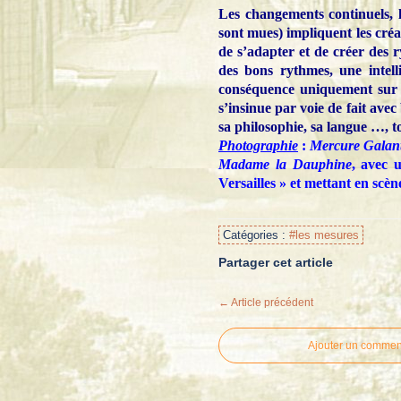
Les changements continuels, 
sont mues) impliquent les créat
de s’adapter et de créer des 
des bons rythmes, une intelli
conséquence uniquement sur l
s’insinue par voie de fait ave
sa philosophie, sa langue …, t
Photographie
:
Mercure Galan
Madame la Dauphine
, avec 
Versailles » et mettant en sc
Catégories :
#les mesures
Partager cet article
← Article précédent
Ajouter un commen