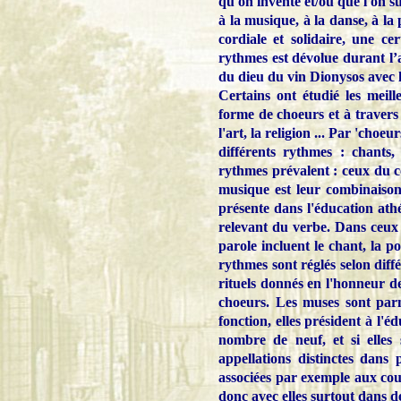
qu'on invente et/ou que l'on 
à la musique, à la danse, à la 
cordiale et solidaire, une ce
rythmes est dévolue durant l’
du dieu du vin Dionysos avec l
Certains ont étudié les meill
forme de choeurs et à travers l
l'art, la religion ... Par 'cho
différents rythmes : chants
rythmes prévalent : ceux du co
musique est leur combinaison.
présente dans l'éducation ath
relevant du verbe. Dans ceux 
parole incluent le chant, la po
rythmes sont réglés selon diffé
rituels donnés en l'honneur d
choeurs. Les muses sont parmi
fonction, elles président à l'
nombre de neuf, et si elles s
appellations distinctes dans
associées par exemple aux cou
donc avec elles surtout dans de