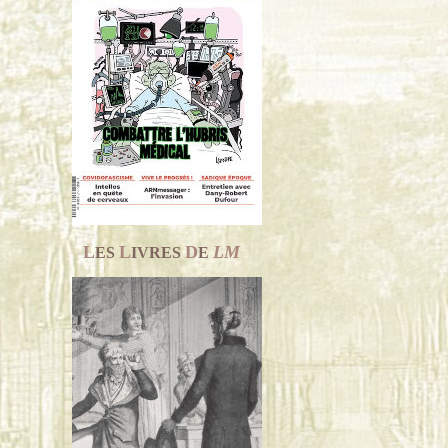
L
L
D
LM
ES
IVRES
E