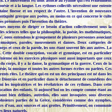
suit. Le mouvement est donc associé au rythme qui l'est évidemment
poésie et à la langue. Les rythmes collectifs nécessitent une entente
rtaine finesse et un respect de l’autre. L’invention de nouveaux
antiquité grecque aux poètes, au moins en ce qui concerne le culte
es prémisses puis l’invention du théâtre.
eurs moyens de diriger ce besoin d'action collectivement sous la
es sciences telles que la philosophie, la poésie, les mathématiques,
eurs', nous entendons le groupement de plusieurs personnes associant
, musiques, paroles, mouvements et danses. Deux catégories de
rps et ceux de la parole, les uns étant souvent liés aux autres. La
 Cette double conception, vocale et gymnique, est en particulier
énienne où les exercices physiques sont aussi importants que ceux
du corps, il y a la danse, la gymnastique et la guerre. Ceux de la
ésie, la musique et toutes les autres formes écrites ou parlées. Ces
rents rites. Le théâtre qui en est un des principaux est né dans les
e Dionysos et en particulier dans le détachement de comédiens des
 les inspiratrices et les révélatrices de ces rythmes. Dans cette
éducation des enfants. Si aujourd’hui on les compte comme étant au
ont bien définies, autrefois, elles sont invoquées sous diverses
 plusieurs parties de la Grèce, considérées comme des nymphes,
rs d’eau, aux sources et aux grottes. Primitivement, on communie
s lieux naturels.