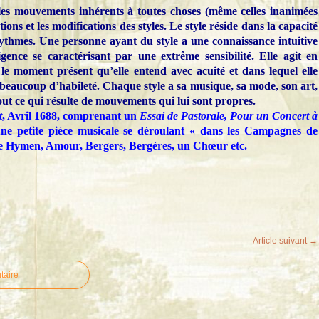
les mouvements inhérents à toutes choses (même celles inanimées
ions et les modifications des styles. Le style réside dans la capacité
rythmes. Une personne ayant du style a une connaissance intuitive
gence se caractérisant par une extrême sensibilité. Elle agit en
e moment présent qu’elle entend avec acuité et dans lequel elle
c beaucoup d’habileté. Chaque style a sa musique, sa mode, son art,
out ce qui résulte de mouvements qui lui sont propres.
t
, Avril 1688, comprenant un
Essai de Pastorale, Pour un Concert à
une petite pièce musicale se déroulant « dans les Campagnes de
ène Hymen, Amour, Bergers, Bergères, un Chœur etc.
Article suivant →
taire