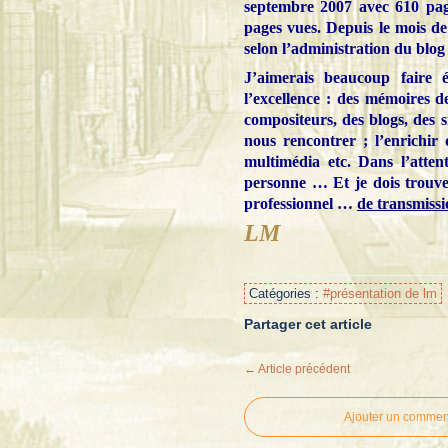
septembre 2007 avec 610 pag
pages vues. Depuis le mois de
selon l’administration du blog 
J’aimerais beaucoup faire 
l’excellence : des mémoires de
compositeurs, des blogs, des 
nous rencontrer ; l’enrichir
multimédia etc. Dans l’atten
personne … Et je dois trouver
professionnel …
de transmissi
LM
Catégories :
#présentation de lm
Partager cet article
← Article précédent
Ajouter un commen