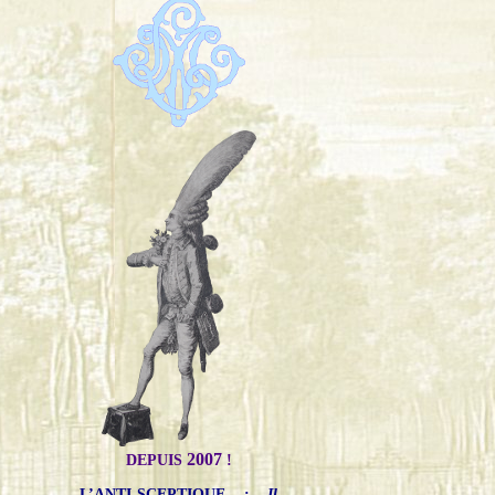
2007
DEPUIS
!
L’ANTI-SCEPTIQUE
:
Il