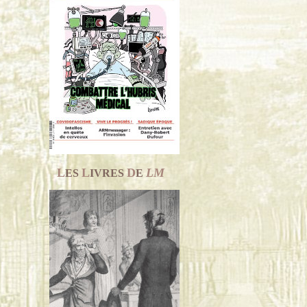
L
L
D
LM
ES
IVRES
E