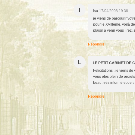
I
isa
17/04/2008 19:38
je viens de parcourir vot
pour le XVIIIème, voilà d
plaisir à venir vous lirez.i
Répondre
L
LE PETIT CABINET DE 
Félicitations , je viens d
vous êtes plein de projets
beau, très informé et de t
Répondre