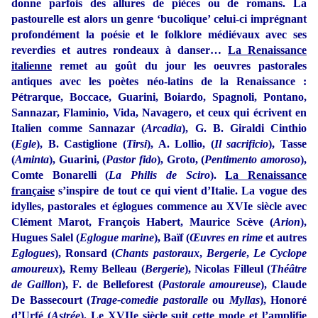
donne parfois des allures de pièces ou de romans. La
pastourelle est alors un genre ‘bucolique’ celui-ci imprégnant
profondément la poésie et le folklore médiévaux avec ses
reverdies et autres rondeaux à danser…
La Renaissance
italienne
remet au goût du jour les oeuvres pastorales
antiques avec les poètes néo-latins de la Renaissance :
Pétrarque, Boccace, Guarini, Boiardo, Spagnoli, Pontano,
Sannazar, Flaminio, Vida, Navagero, et ceux qui écrivent en
Italien comme Sannazar (
Arcadia
), G. B. Giraldi Cinthio
(
Egle
), B. Castiglione (
Tirsi
), A. Lollio, (
Il sacrificio
), Tasse
(
Aminta
), Guarini, (
Pastor fido
), Groto, (
Pentimento amoroso
),
Comte Bonarelli (
La Philis
de Sciro
).
La Renaissance
française
s’inspire de tout ce qui vient d’Italie. La vogue des
idylles, pastorales et églogues commence au XVIe siècle avec
Clément Marot, François Habert, Maurice Scève (
Arion
),
Hugues Salel (
Eglogue marine
), Baïf (
Œuvres en rime
et autres
Eglogues
), Ronsard (
Chants pastoraux
,
Bergerie
,
Le Cyclope
amoureux
), Remy Belleau (
Bergerie
), Nicolas Filleul (
Théâtre
de Gaillon
), F. de Belleforest (
Pastorale amoureuse
), Claude
De Bassecourt (
Trage-comedie pastoralle
ou
Myllas
), Honoré
d’Urfé (
Astrée
).
Le XVIIe siècle
suit cette mode et l’amplifie