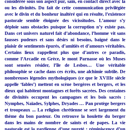
considérée sous son aspect pur, sain, en contact direct avec la
ou les divinités. Du fait de cette communication privilégiée
avec le divin et du bonheur inaltéré qui en résulte, l’existence
pastorale semble éloignée des vicissitudes. L’amour s’y
déploie sans obstacles puisque la corruption n’y existe pas.
Dans cet univers naturel fait d’abondance, l’homme vit sans
fausses pudeurs et sans désirs ni besoins, baigné dans le
plaisir de sentiments épurés, d’amitiés et d’amours véritables.
Certains lieux rappellent plus que d’autres ce paradis,
comme l’Arcadie en Grèce, le mont Parnasse où les Muses
sont sensées résider, l’île de Lesbos… Une véritable
philosophie se cache dans ces écrits, une alchimie subtile. De
nombreuses légendes mythologiques (ce que le XVIIIe siècle
appelle ‘fables’) mettent en scène bergères et bergers, et les
dieux qui habitent montagnes et forêts sacrées. Des centaines
de divinités occupent les campagnes et les bois sacrés :
Nymphes, Naïades, Sylphes, Dryades … Pan protège bergers
et troupeaux ... La religion chrétienne se sert largement du
thème du bon pasteur. On retrouve la houlette du berger
dans les mains de nombre de saints et de papes. La vie
pastorale est la gardienne d’une pureté : réminiscence d’un