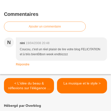
Commentaires
Ajouter un commentaire
N
nini
19/04/2008 20:48
Coucou, c'est un réel plaisir de lire votre blog FELICITATION
et à très bientôtbon week endbizzzz
Répondre
< L'idée du beau &
La musique et le style >
réflexions sur l'élégance et
la politesse du style.
Hébergé par Overblog