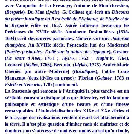
avec Vauquelin de La Fresnaye, Antoine de Montchrestien,
(
Bergerie
), Du Mas (
Lydie
), G. Colletet qui écrit un
Discours
du poème bucolique où il est traité de l’Eglogue, de l’Idylle et de
la Bergerie
édité en 1657.
Astrée
influence beaucoup les
Précieuses du XVIIe siècle. Antoinette Deshoulières (1638-
1694) écrit des œuvres pastorales. Molière sort une
Pastorale
champêtre
.
Au XVIIIe siècle
, Fontenelle
[un des Modernes]
(
Poésies pastorales
,
Traité sur la nature de l'églogue
), Gessner
(
La Mort
d’Abel
, 1761 ;
1762 ;
Daphnis
, 1764),
Idylles
,
Léonard (
Idylles
, 1766), Berquin, (
Idylles
, 1775), André Marie
Chénier [un autre Moderne] (
Bucoliques
), l’abbé Louis
Mangenot (deux idylles en prose) ; Florian (
Galatée
, 1783 et
Estelle et Némorin
, 1787) continuent.
La Pastorale qui remonte à l’Antiquité la plus tardive est un
véritable courant artistique plus que littéraire, véhiculant une
philosophie et esthétique d’une beauté et d’une finesse
remarquables. L’industrialisation des XIXe et XXe siècles et
le brassage des civilisations rendent désuet cet attachement à
la terre. Il n’est plus question d’imiter mais de maîtriser et de
dominer ; on s’intéresse de moins en moins au sol qu’on foule,