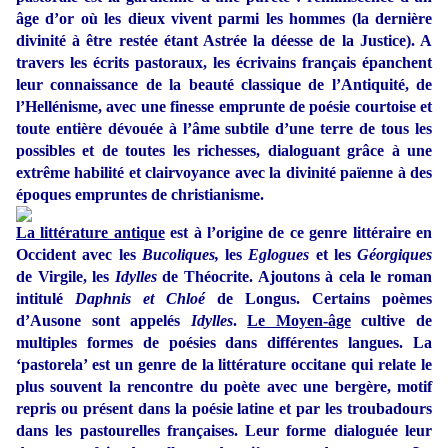
âge d’or où les dieux vivent parmi les hommes (la dernière
divinité à être restée étant Astrée la déesse de la Justice). A
travers les écrits pastoraux, les écrivains français épanchent
leur connaissance de la beauté classique de l’Antiquité, de
l’Hellénisme, avec une finesse emprunte de poésie courtoise et
toute entière dévouée à l’âme subtile d’une terre de tous les
possibles et de toutes les richesses, dialoguant grâce à une
extrême habilité et clairvoyance avec la divinité païenne à des
époques empruntes de christianisme.
La littérature antique
est à l’origine de ce genre littéraire en
Occident avec les
Bucoliques,
les
Eglogues
et les
Géorgiques
de Virgile, les
Idylles
de Théocrite. Ajoutons à cela le roman
intitulé
Daphnis et Chloé
de Longus. Certains poèmes
d’Ausone sont appelés
Idylles
.
Le Moyen-âge
cultive de
multiples formes de poésies dans différentes langues. La
‘pastorela’ est un genre de la littérature occitane qui relate le
plus souvent la rencontre du poète avec une bergère, motif
repris ou présent dans la poésie latine et par les troubadours
dans les pastourelles françaises. Leur forme dialoguée leur