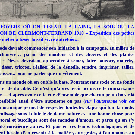
 : « FOYERS OÙ ON TISSAIT LA LAINE, LA SOIE OU LA
N DE CLERMONT-FERRAND 1910 – Exposition des petites
métier à tisser faisait vivre autrefois ».
ode devrait commencer son initiation à la campagne, au milieu de
 chanvre… parmi des moutons et des chèvres et des plantes
 Les élèves devraient apprendre à semer, faire pousser, nourrir,
 tisser, tricoter, réaliser de la dentelle, teindre, imprimer, tailler,
passer... pour ne parler que du vêtement.
s un monde où on oublie la base. Pourtant sans socle on ne fonde
 et de durable. Ce n’est qu’après avoir acquis cette connaissance
er… et après avoir cette vue d’ensemble que chacun peut choisir là
ossibilité aussi d’être autonome ou pas (
sur l’autonomie voir cet
anoramique permet de respecter toutes les étapes qui font la mode.
tissage sous la tutelle de dame nature est une bonne chose pour
astoral et bucolique sont des mondes d’amour, et parce qu’on s’y
 de conscience autres. Et puis en ces temps technologiques et de
nt besoin d’en revenir à la matière, aux gestes, à l'autonomie, au