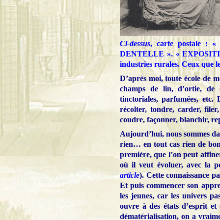
Ci-dessus
, carte postale
DENTELLE ». « EXPOSITIO
industries rurales. Ceux que le 
D’après moi, toute école de m
champs de lin, d’ortie, de
tinctoriales, parfumées, etc.
récolter, tondre, carder, filer,
coudre, façonner, blanchir, re
Aujourd’hui, nous sommes dan
rien… en tout cas rien de bon
première, que l’on peut affin
où il veut évoluer, avec la p
article
). Cette connaissance p
Et puis commencer son appren
les jeunes, car les univers p
ouvre à des états d’esprit et
dématérialisation, on a vraime