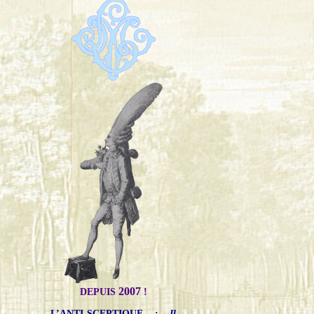
2007
DEPUIS
!
L’ANTI-SCEPTIQUE
:
Il