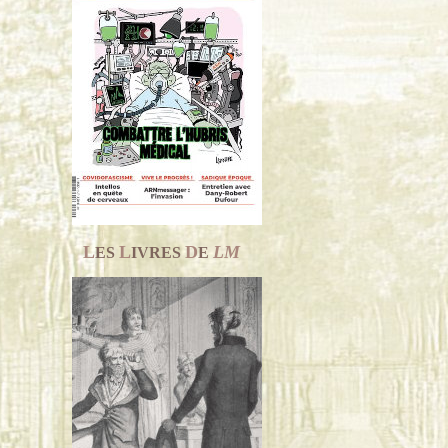
L
L
D
LM
ES
IVRES
E