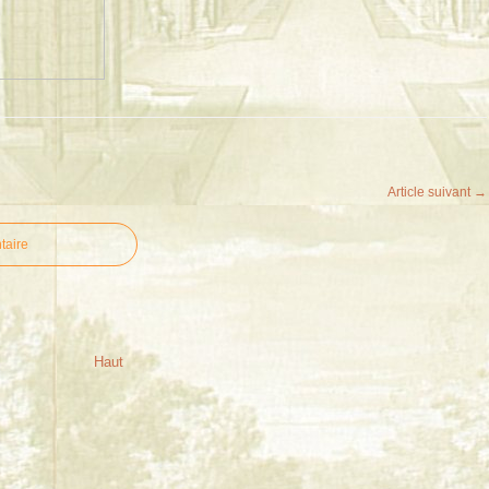
Article suivant →
taire
Haut