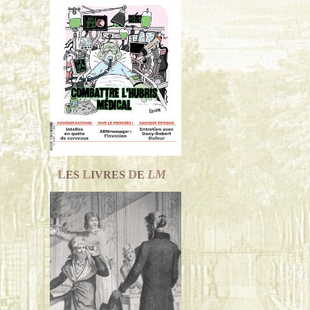
L
L
D
LM
ES
IVRES
E