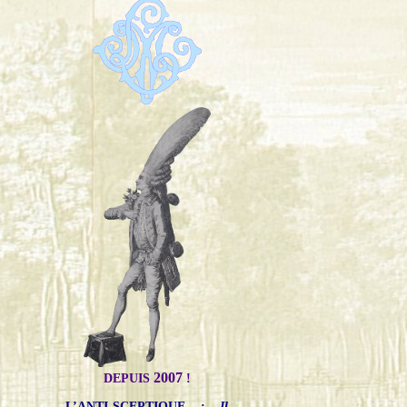
2007
DEPUIS
!
L’ANTI-SCEPTIQUE
:
Il