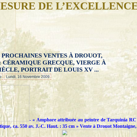
ESURE DE L’EXCELLENC
 PROCHAINES VENTES À DROUOT,
…
: CÉRAMIQUE GRECQUE, VIERGE À
IÈCLE, PORTRAIT DE LOUIS XV ...
e
Lundi, 16 Novembre 2009
- « Amphore attribuée au peintre de Tarquinia RC
ttique, ca. 550 av. J.-C. Haut. : 35 cm » Vente à Drouot Montaigne,