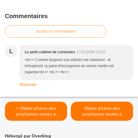
Commentaires
Ajouter un commentaire
L
Le petit cabinet de curiosites
17/11/2009 12:07
<br /> Comme toujours vos articles me ravissent ..et
m'inspirent. la paire d'encoignure en vernis martin est
superbe<br /> <br /> <br />
Répondre
< Objets phares des
Objets phares des
prochaines ventes à
prochaines ventes à
Drouot, troisième partie :
Drouot, cinquième partie :
Porte-montre en céramique
Céramique grecque, Vierge
polychrome du XVIIIe siècle
à l'Enfant du XVIe siècle,
Hébergé par Overblog
et montre bassine du XVIIe
Portrait de Louis XV ... >