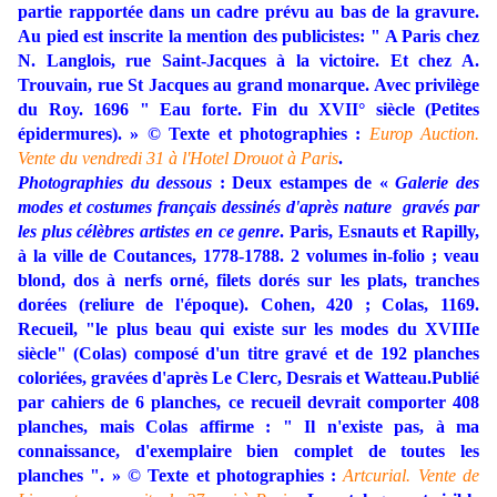
partie rapportée dans un cadre prévu au bas de la gravure.
Au pied est inscrite la mention des publicistes: " A Paris chez
N. Langlois, rue Saint-Jacques à la victoire. Et chez A.
Trouvain, rue St Jacques au grand monarque. Avec privilège
du Roy. 1696 " Eau forte. Fin du XVII° siècle (Petites
épidermures). » © Texte et photographies :
Europ Auction.
Vente du vendredi 31 à l'Hotel Drouot à Paris
.
Photographies du dessous
: Deux estampes de «
Galerie des
modes et costumes français dessinés d'après nature gravés par
les plus célèbres artistes en ce genre
. Paris, Esnauts et Rapilly,
à la ville de Coutances, 1778-1788. 2 volumes in-folio ; veau
blond, dos à nerfs orné, filets dorés sur les plats, tranches
dorées (reliure de l'époque). Cohen, 420 ; Colas, 1169.
Recueil, "le plus beau qui existe sur les modes du XVIIIe
siècle" (Colas) composé d'un titre gravé et de 192 planches
coloriées, gravées d'après Le Clerc, Desrais et Watteau.Publié
par cahiers de 6 planches, ce recueil devrait comporter 408
planches, mais Colas affirme : " Il n'existe pas, à ma
connaissance, d'exemplaire bien complet de toutes les
planches ". » ©
Texte et photographies :
Artcurial. Vente de