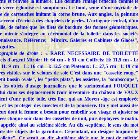
he et renvoie la lumière. Elle délimite l'image réfléchie comme le
n verre églomisé est somptueux. Le fond, semé d'une myriade de
se de cartouches imitant la corne brune. Aux angles, la peinture
servent d'écrin à des chapelets de perles. L'octogone central, d'un
ille, de même que les filets de bordure des formes géométriques.
e miroir s'intègre au cérémonial de la toilette dans les sociétés
enaissance. Référence: "Miroirs, Galeries et Cabinets de Glaces",
guttes.
ographie de droite
: « RARE NECESSAIRE DE TOILETTE
ets d'argent Miroir: H: 64 cm - l: 51 cm Coffrets: H: 11,5 cm - L:
: H: 9 cm - L: 16 cm - l: 12,5 cm Plateaux: L: 27,5 cm - l: 19 cm
s visibles sur le velours de soie C'est dans une "cassette rouge"
it bassin ovale", les "petits platz", les assiettes, la "soubscoupe",
ous les objets d'usage journaliers que le surintendant FOUQUET
lui dans ses déplacements (voir inventaire du château de VAUX
ient d'une petite toile, très fine, qui au Moyen -âge est employée
et les protéger des insectes et de la poussière. On y met aussi des
ceux dont la femme a besoin pour embellir son visage et ajuster sa
acées chaque soir dans des cassettes de nuit, puis déployées le matin.
 appelée ainsi au seizième siècle. Au dix -septième, le sens du mot
mble des objets de la garniture. Cependant, on désigne toujours le
lette". Ce serait au dix -huitième siècle que le mot de toilette'