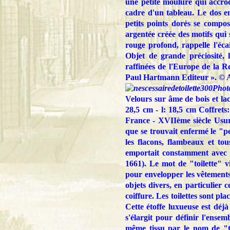
une petite moulure qui accroc
cadre d'un tableau. Le dos e
petits points dorés se compo
argentée créée des motifs qui 
rouge profond, rappelle l'éca
Objet de grande préciosité, l
raffinées de l'Europe de la R
Paul Hartmann Editeur ». © A
Phot
Velours sur âme de bois et lac
28,5 cm - l: 18,5 cm Coffrets
France - XVIIème siècle Usure
que se trouvait enfermé le "pet
les flacons, flambeaux et t
emportait constamment avec 
1661). Le mot de "toilette" v
pour envelopper les vêtements 
objets divers, en particulier 
coiffure. Les toilettes sont pl
Cette étoffe luxueuse est déjà
s'élargit pour définir l'ense
même tissu par le nom de "toi