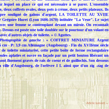
 lequel on place ce qui est nécessaire à se parer. L'ensemble
, deux coffrets ovales, deux pots à crème, deux petits plateaux. Ils
urpre souligné de galons d'argent. LA TOILETTE AU XVIIE
Grégoire Huret (Lyon 1606-1670) intitulée "La Veue". Le sujet
, avec une femme se contemplant devant un miroir. On reconnaît
tte. Dessus est posée une toile doublée sur le pourtour d'un volant en
avec d'autres objets de toilette. » © Aguttes.
Photographie de gauche
: « COFFRET MINIATURE Argent
 6 cm - P: 3,9 cm Allemagne (Augsbourg) - Fin du XVIIème siècle
de toilette miniaturisé, cette petite boîte de forme rectangulaire
ules aplaties et ouvre en façade par un petit bouton libérant un
 sont finement gravés de rais de coeur et de guillochis. Son dessous
a ville d'Augsbourg, de l'orfèvre I L ainsi que d'un zig -zag de
Article suivant →