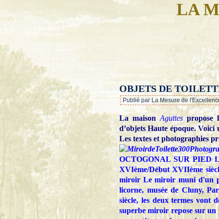
LA M
OBJETS DE TOILET
Publié par La Mesure de l'Excellenc
La maison
Aguttes
propose 
d’objets Haute époque. Voici un
Les textes et photographies pr
Photogr
OCTOGONAL SUR PIED Laiton 
XVIème/Début XVIIème siècle 
miroir Le miroir muni d'un p
licorne, musée de Cluny, Pari
siècle, les deux termes vont d
superbe miroir repose sur un 