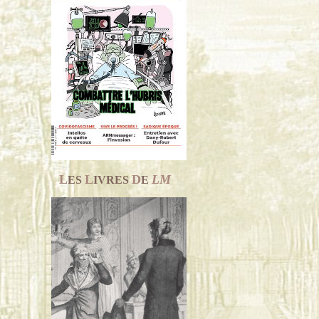
L
L
D
LM
ES
IVRES
E