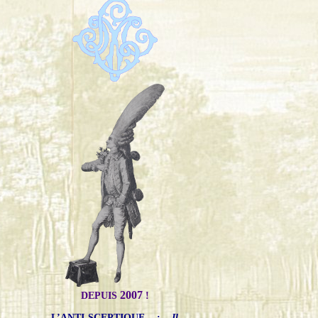
2007
DEPUIS
!
L’ANTI-SCEPTIQUE
:
Il