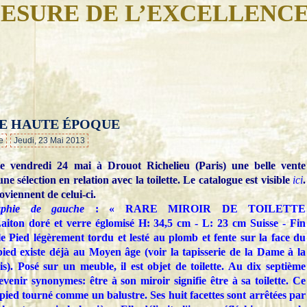
ESURE DE L’EXCELLENC
TE HAUTE ÉPOQUE
…
e
Jeudi, 23 Mai 2013
le vendredi 24 mai à Drouot Richelieu (Paris) une belle vente
e sélection en relation avec la toilette. Le catalogue est visible
ici
.
oviennent de celui-ci.
aphie de gauche
: « RARE MIROIR DE TOILETTE
doré et verre églomisé H: 34,5 cm - L: 23 cm Suisse - Fin
Pied légèrement tordu et lesté au plomb et fente sur la face du
ied existe déjà au Moyen âge (voir la tapisserie de la Dame à la
s). Posé sur un meuble, il est objet de toilette. Au dix septième
evenir synonymes: être à son miroir signifie être à sa toilette. Ce
pied tourné comme un balustre. Ses huit facettes sont arrêtées par