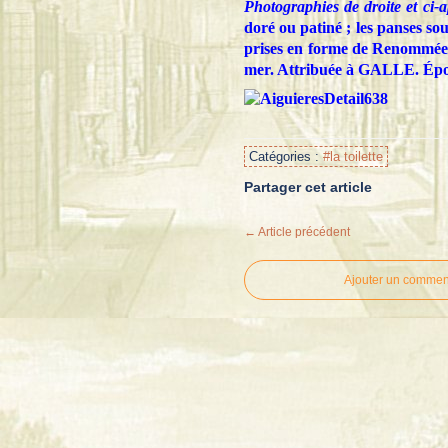
Photographies de droite et ci-a
doré ou patiné ; les panses so
prises en forme de Renommées.
mer. Attribuée à GALLE. Époq
Catégories :
#la toilette
Partager cet article
← Article précédent
Ajouter un commen