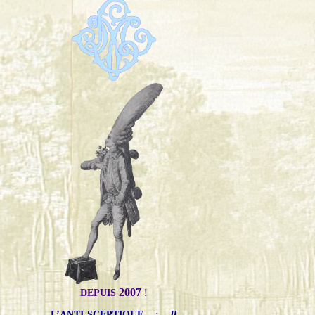
2007
DEPUIS
!
L’ANTI-SCEPTIQUE
:
Il