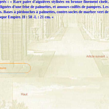
près
: « Rare paire d'aiguières stylisées en bronze finement ciselé,
ulignées d'une frise de palmettes, et amours coiffés de pampres. Les
 Bases à piédouches à palmettes, contre-socles de marbre vert de
ue Empire. H : 58 -L : 21 cm. »
Article suivant →
taire
Haut