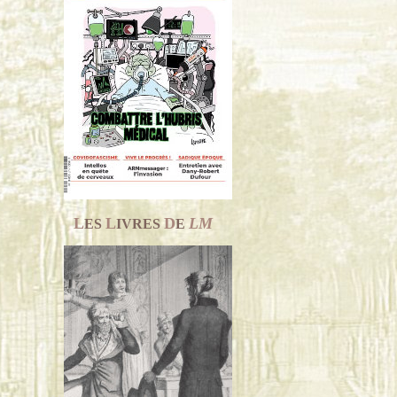
L
L
D
LM
ES
IVRES
E