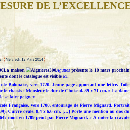
ESURE DE L’EXCELLENC
…
e
Mercredi, 12 Mars 2014
La maison
Aguttes
présente le 18 mars prochain
ente dont le catalogue est visible
ici
.
cole Bolonaise, vers 1720. Jeune page apportant une lettre. Toile
ur le châssis : Monsieur le duc de Choiseul. 89 x 71 cm. » La dame
de se faire peigner.
cole Française, vers 1700, entourage de Pierre Mignard. Portrait
09). Cuivre ovale. 8.4 x 6.6 cm. […] Porte une mention au dos du
1647 mort en 1709 peint par Pierre Mignard. » À noter la cravate