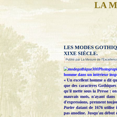
LA M
LES MODES GOTHIQ
XIXE SIÈCLE.
Publié par La Mesure de l'Excellenc
Photograp
homme dans un intérieur insp
« Un excellent homme a dit q
que des caractères Gothiques
qu'il mette sous la Presse : 
mauvais mots, n'ayant dans l
d'expressions, prennent toujo
Parler
datant de 1676 utilise 
pas anodine. Jusqu'au début du