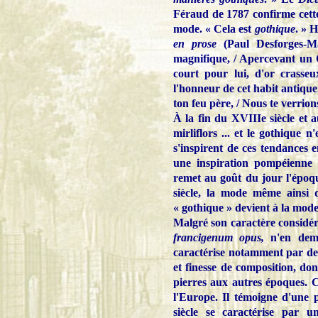
Féraud de 1787 confirme cette 
mode. « Cela est
gothique
. » 
en prose
(Paul Desforges-Ma
magnifique, / Apercevant un
court pour lui, d'or crasseu
l'honneur de cet habit antique. 
ton feu père, / Nous te verrio
À la fin du XVIIIe siècle et 
mirliflors ... et le gothique 
s'inspirent de ces tendances 
une inspiration pompéienne 
remet au goût du jour l'époq
siècle, la mode même ainsi 
« gothique » devient à la mode
Malgré son caractère considér
francigenum opus,
n'en dem
caractérise notamment par des
et finesse de composition, do
pierres aux autres époques. 
l'Europe. Il témoigne d'une p
siècle se caractérise par u