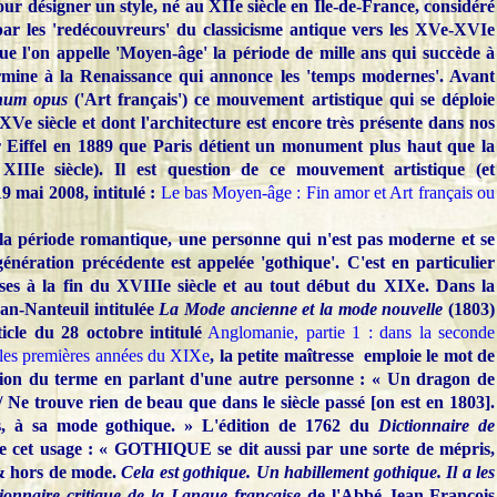
our désigner un style, né au XIIe siècle en Île-de-France, considéré
r les 'redécouvreurs' du classicisme antique vers les XVe-XVIe
que l'on appelle 'Moyen-âge' la période de mille ans qui succède à
rmine à la Renaissance qui annonce les 'temps modernes'. Avant
enum opus
('Art français') ce mouvement artistique qui se déploie
Ve siècle et dont l'architecture est encore très présente dans nos
our Eiffel en 1889 que Paris détient un monument plus haut que la
IIIe siècle). Il est question de ce mouvement artistique (et
19 mai 2008, intitulé :
Le bas Moyen-âge : Fin amor et Art français ou
la période romantique, une personne qui n'est pas moderne et se
nération précédente est appelée 'gothique'. C'est en particulier
ses à la fin du XVIIIe siècle et au tout début du XIXe. Dans la
an-Nanteuil intitulée
La Mode ancienne et la mode nouvelle
(1803)
ticle du 28 octobre intitulé
Anglomanie, partie 1 : dans la seconde
 les premières années du XIXe
, la petite maîtresse emploie le mot de
ation du terme en parlant d'une autre personne : « Un dragon de
 / Ne trouve rien de beau que dans le siècle passé [on est en 1803].
ans, à sa mode gothique. » L'édition de 1762 du
Dictionnaire de
ue cet usage : « GOTHIQUE se dit aussi par une sorte de mépris,
 & hors de mode.
Cela est gothique. Un habillement gothique. Il a les
ionnaire critique de la Langue française
de l'Abbé Jean-François