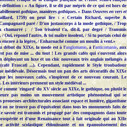
définition : « Au figuré, il se dit par mépris de ce qui est hors de
Habillement
gothique
, manières
gothiques
. » Dans
Oeuvres en vers et
illard, 1759) on peut lire : « Certain Richard, superbe &
 Campagnard paré / D'un justaucorps à la mode gothique, / Trop
x chamarré ; / Ton trisaïeul t'a, dit-il, par degré / Transmis
/ Oui, répond l'autre, & toi maître insolent, / Si tu portais celui de
ns encore à la légère, / Enharnaché comme un moulin à vent.»
au début du XIXe, la mode est à l'
anglomanie
, à l'
anticomanie
, aux
n'est pas de mise ... du tout ! Les grands cafés qui s'ouvrent alors
en déployant un luxe et un chic nouveaux très anglais mélangés à
(café Frascati ...). Cependant, rapidement le Style troubadour
ue médiévale. Désormais tout un pan des arts décoratifs du XIXe
que les nouveaux cafés, s'inspirent de ce nouveau courant. Le
. Les intérieurs prennent un style médiéval ...
é comme 'ringard' du XV siècle au XIXe, le gothique, ou plutôt le
eure pas moins un mouvement artistique phénoménal qui se
 prouesses architecturales associant espace et lumière, gigantisme
nt on ne trouve pas d'équivalent dans tous les monuments faits de
Ce savoir est transmis et propagé par des compagnons dans toute
rospérité et d'une Renaissance tout à fait originale qui au XIIe
ne activité scolastique éblouissante et un épanouissement des