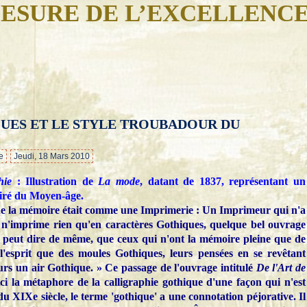
ESURE DE L’EXCELLENC
UES ET LE STYLE TROUBADOUR DU
…
e
Jeudi, 18 Mars 2010
hie
: Illustration de
La mode
, datant de 1837, représentant un
iré du Moyen-âge.
ue la mémoire était comme une Imprimerie : Un Imprimeur qui n'a
 n'imprime rien qu'en caractères Gothiques, quelque bel ouvrage
on peut dire de même, que ceux qui n'ont la mémoire pleine que de
'esprit que des moules Gothiques, leurs pensées en se revêtant
urs un air Gothique. » Ce passage de l'ouvrage intitulé
De l'Art de
ici la métaphore de la calligraphie gothique d'une façon qui n'est
 XIXe siècle, le terme 'gothique' a une connotation péjorative. Il