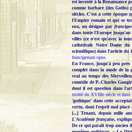
est inventé à la Renaissance p
comme barbare (des Goths) pa
siècles. C'est à cette époque 
l'Empire romain et qui se te
eux, on désigne par
francig
dans toute l'Europe jusqu'au X
villes (ce n'est qu'avec la t
cathédrale Notre Dame du X
scientifique) dans l'article du 
francigenum opus
.
En France, jusqu'à peu près 
complet dans la mode de la gé
vrai au temps des Merveilleu
comédie de P.-Charles Gaugir
dont il est question dans l'ar
moitié du XVIIIe siècle et dans
'gothique' dans cette accept
vertu, dont l'esprit mal placé
[...] Tenant, depuis mille 
L'Académie française
, expliq
De ce qui paraît trop ancien
manières gothiques
. » Le
Dict