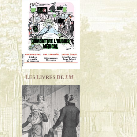
L
L
D
LM
ES
IVRES
E