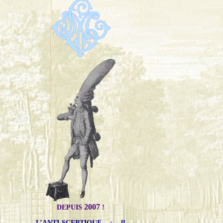
2007
DEPUIS
!
L’ANTI-SCEPTIQUE
:
Il