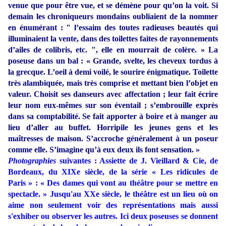
venue que pour être vue, et se démène pour qu’on la voit. Si
demain les chroniqueurs mondains oubliaient de la nommer
en énumérant : " l’essaim des toutes radieuses beautés qui
illuminaient la vente, dans des toilettes faites de rayonnements
d’ailes de colibris, etc. ", elle en mourrait de colère. » La
poseuse dans un bal : « Grande, svelte, les cheveux tordus à
la grecque. L’oeil à demi voilé, le sourire énigmatique. Toilette
très alambiquée, mais très comprise et mettant bien l’objet en
valeur. Choisit ses danseurs avec affectation ; leur fait écrire
leur nom eux-mêmes sur son éventail ; s’embrouille exprès
dans sa comptabilité. Se fait apporter à boire et à manger au
lieu d’aller au buffet. Horripile les jeunes gens et les
maîtresses de maison. S’accroche généralement à un poseur
comme elle. S’imagine qu’à eux deux ils font sensation. »
Photographies
suivantes : Assiette de J. Vieillard & Cie, de
Bordeaux, du XIXe siècle, de la série « Les ridicules de
Paris » : « Des dames qui vont au théâtre pour se mettre en
spectacle. » Jusqu'au XXe siècle, le théâtre est un lieu où on
aime non seulement voir des représentations mais aussi
s'exhiber ou observer les autres. Ici deux poseuses se donnent