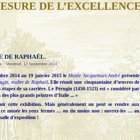
ESURE DE L’EXCELLENC
E DE RAPHAËL.
…
e
Vendredi, 12 Septembre 2014
bre 2014 au 19 janvier 2015 le
Musée Jacquemart-André
présente
ugin, maître de Raphaël
. Elle réunit une cinquantaine d’œuvres de
es étapes de sa carrière. Le Pérugin (1450-1523) est « considéré par
es plus grands peintres d’Italie ... »
voir cette exhibition. Mais généralement on peut se rendre aux
r ce musée les yeux fermés … ou du moins non : ouvrez-les … au
salle d'exposition !