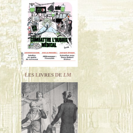
L
L
D
LM
ES
IVRES
E