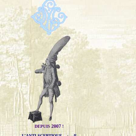
2007
DEPUIS
!
L’ANTI-SCEPTIQUE
:
Il