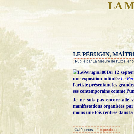
LA M
LE PÉRUGIN, MAÎTR
Publié par La Mesure de l'Excellenc
Du 12 septem
une exposition intitulée
Le Pér
l'artiste présentant les grand
ses contemporains comme l’un d
Je ne suis pas encore allé 
manifestations organisées pa
moins une fois rentrés dans la 
Catégories :
#expositions