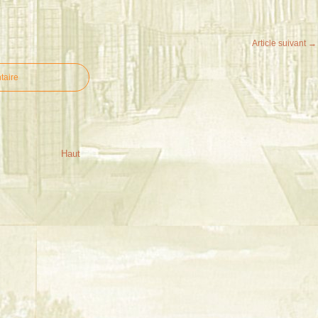
Article suivant →
taire
Haut