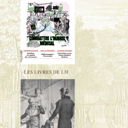
L
L
D
LM
ES
IVRES
E