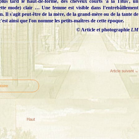
lus tard le haut-de-forme, des cheveux courts 'à la Titus', un
cette mode) clair … Une femme est visible dans l’entrebâillement
. Il s'agit peut-être de la mère, de la grand-mère ou de la tante de
 c'est ainsi que l'on nomme les petits-maîtres de cette époque.
© Article et photographie
LM
Article suivant →
taire
Haut