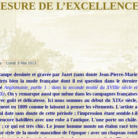
ESURE DE L’EXCELLENC
…
e
Lundi, 6 Mai 2013
tampe dessinée et gravée par Jazet (sans doute Jean-Pierre-Marie
 très bien la mode française dont il est question dans le dernier
lé
Anglomanie, partie 1 : dans la seconde moitié du XVIIIe siècle et
IXe
. On y remarque aussi que même dans les campagnes françaises
avec goût et délicatesse. Ici nous sommes au début du XIXe siècle,
ment en 1809 comme le laissent à penser les vêtements. L'artiste a
al date sans doute de cette période ; l'impression étant semble-t-il
encore habillées avec une robe à l'antique. L'une porte un châle.
 ; ce qui est très chic. Le jeune homme monte un étalon racé très
 pur style de la mode masculine de l'époque : avec un chapeau rond