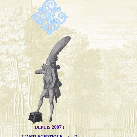
2007
DEPUIS
!
L’ANTI-SCEPTIQUE
:
Il