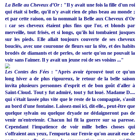
La Belle au Cheveux d’Or
: "Il y avait une fois la fille d'un roi
qui était si belle, qu'il n'y avait rien de plus beau au monde ;
et par cette raison, on la nommait la Belle aux Cheveux d'Or
: car ses cheveux étaient plus fins que l'or, et blonds par
merveille, tout frisés, et si longs, qu'ils lui tombaient jusques
sur les pieds. Elle allait toujours couverte de ses cheveux
bouclés, avec une couronne de fleurs sur la tête, et des habits
brodés de diamants et de perles, de sorte qu'on ne pouvait la
voir sans l'aimer. Il y avait un jeune roi de ses voisins ..."
Les Contes des Fées
: "Après avoir éprouvé tout ce qu'un
long hiver a de plus rigoureux, le retour de la belle saison
invita plusieurs personnes d'esprit et de bon goût d'aller à
Saint-Cloud. Tout y fut admiré, tout y fut loué. Madame D....
qui s'était lassée plus vite que le reste de la compagnie, s'assit
au bord d'une fontaine. Laissez-moi ici, dit-elle., peut-être que
quelque sylvain ou quelque dryade ne dédaigneront pas de
venir m'entretenir. Chacun lui fit la guerre sur sa paresse.
Cependant l'impatience de voir mille belles choses qui
s'offraient aux yeux, l'emporta sur l'envie qu'on aurait eue de