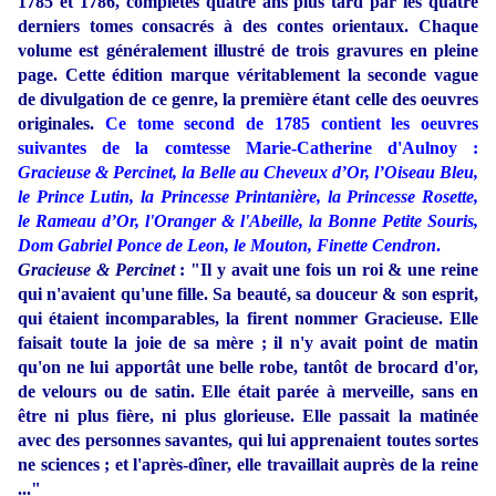
1785 et 1786, complétés quatre ans plus tard par les quatre
derniers tomes consacrés à des contes orientaux. Chaque
volume est généralement illustré de trois gravures en pleine
page. Cette édition marque véritablement la seconde vague
de divulgation de ce genre, la première étant celle des oeuvres
originales.
Ce tome second de 1785 contient les oeuvres
suivantes de la comtesse Marie-Catherine d'Aulnoy :
Gracieuse & Percinet, la Belle au Cheveux d’Or, l’Oiseau Bleu,
le Prince Lutin, la Princesse Printanière, la Princesse Rosette,
le Rameau d’Or, l'Oranger & l'Abeille, la Bonne Petite Souris,
Dom Gabriel Ponce de Leon, le Mouton, Finette Cendron
.
Gracieuse & Percinet
: "Il y avait une fois un roi & une reine
qui n'avaient qu'une fille. Sa beauté, sa douceur & son esprit,
qui étaient incomparables, la firent nommer Gracieuse. Elle
faisait toute la joie de sa mère ; il n'y avait point de matin
qu'on ne lui apportât une belle robe, tantôt de brocard d'or,
de velours ou de satin. Elle était parée à merveille, sans en
être ni plus fière, ni plus glorieuse. Elle passait la matinée
avec des personnes savantes, qui lui apprenaient toutes sortes
ne sciences ; et l'après-dîner, elle travaillait auprès de la reine
..."