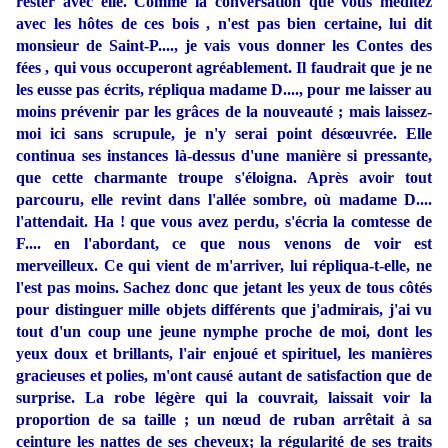
rester avec elle. Comme la conversation que vous méditez
avec les hôtes de ces bois , n'est pas bien certaine, lui dit
monsieur de Saint-P...., je vais vous donner les Contes des
fées , qui vous occuperont agréablement. Il faudrait que je ne
les eusse pas écrits, répliqua madame D...., pour me laisser au
moins prévenir par les grâces de la nouveauté ; mais laissez-
moi ici sans scrupule, je n'y serai point désœuvrée. Elle
continua ses instances là-dessus d'une manière si pressante,
que cette charmante troupe s'éloigna. Après avoir tout
parcouru, elle revint dans l'allée sombre, où madame D....
l'attendait. Ha ! que vous avez perdu, s'écria la comtesse de
F.... en l'abordant, ce que nous venons de voir est
merveilleux. Ce qui vient de m'arriver, lui répliqua-t-elle, ne
l'est pas moins. Sachez donc que jetant les yeux de tous côtés
pour distinguer mille objets différents que j'admirais, j'ai vu
tout d'un coup une jeune nymphe proche de moi, dont les
yeux doux et brillants, l'air enjoué et spirituel, les manières
gracieuses et polies, m'ont causé autant de satisfaction que de
surprise. La robe légère qui la couvrait, laissait voir la
proportion de sa taille ; un nœud de ruban arrêtait à sa
ceinture les nattes de ses cheveux; la régularité de ses traits