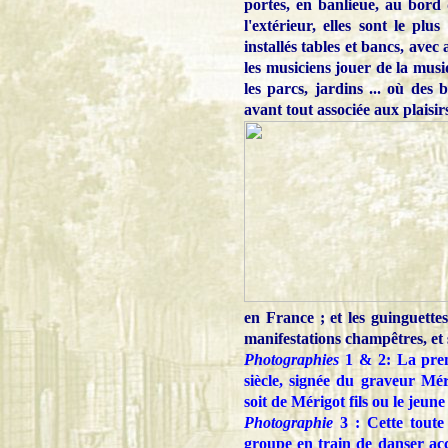
portes, en banlieue, au bord 
l'extérieur, elles sont le pl
installés tables et bancs, ave
les musiciens jouer de la musi
les parcs, jardins ... où des 
avant tout associée aux plaisi
en France ; et les guinguettes
manifestations champêtres, et s
Photographies
1 & 2: La premi
siècle, signée du graveur Mér
soit de Mérigot fils ou le jeun
Photographie
3 : Cette toute
groupe en train de danser ac