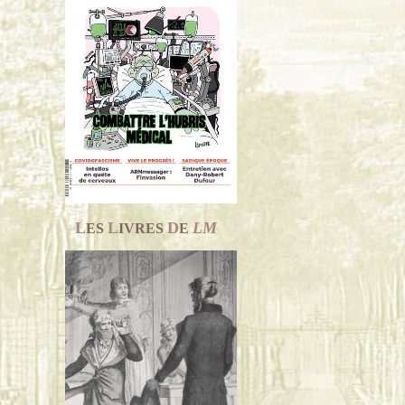
L
L
D
LM
ES
IVRES
E