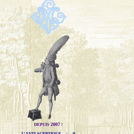
2007
DEPUIS
!
L’ANTI-SCEPTIQUE
:
Il