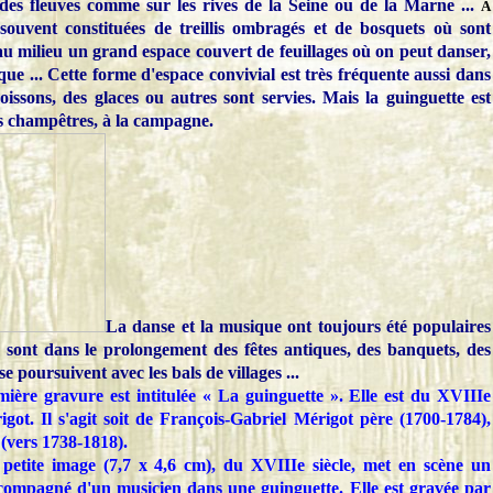
des fleuves comme sur les rives de la Seine ou de la Marne ...
À
us souvent constituées de treillis ombragés et de bosquets où sont
c au milieu un grand espace couvert de feuillages où on peut danser,
que ... Cette forme d'espace convivial est très fréquente aussi dans
boissons, des glaces ou autres sont servies. Mais la guinguette est
rs champêtres, à la campagne.
La
danse et la musique ont toujours été populaires
 sont dans l
e prolongement des fêtes antiques, des banquets, des
e poursuivent avec les bals de villages ...
ère gravure est intitulée « La guinguette ». Elle est du XVIIIe
igot. Il s'agit soit de François-Gabriel Mérigot père (1700-1784),
e (vers 1738-1818).
 petite image (7,7 x 4,6 cm), du XVIIIe siècle, met en scène un
compagné d'un musicien dans une guinguette. Elle est gravée par