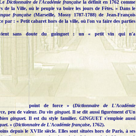
. Le
Dictionnaire de l'Académie française
la définit en 1762 comme
s de la Ville, où le peuple va boire les jours de Fêtes. » Dans le
angue française
(Marseille, Mossy 1787-1788) de Jean-François
par : « Petit cabaret hors de la ville, où l'on va faire des parties
vient sans doute du guinguet : un « petit vin qui n'a
point de force » (
Dictionnaire de L'Académie
rce, peu de valeur.
Du vin ginguet.
Il se dit aussi figurément d'Un
bien ginguet.
Il est du style familier.
GINGUET s'emploie aussi
guet
. » (
D
ictionnaire de L'Académie français
e, 1762).
ins depuis le XVIIe siècle. Elles sont situées hors de Paris, à ses