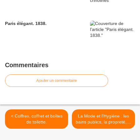
Paris élégant. 1838.
Commentaires
Ajouter un commentaire
< Coffres, coffret et boîtes
La Mode et l'Hygiène : les
de toilette.
bains publics, la propreté, le
linge blanc, les
appartements de bains de
Louis XIV, baigneurs et