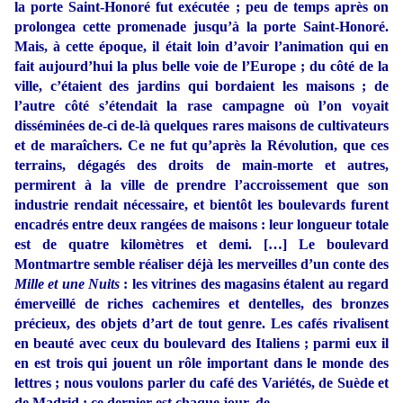
la porte Saint-Honoré fut exécutée ; peu de temps après on
prolongea cette promenade jusqu’à la porte Saint-Honoré.
Mais, à cette époque, il était loin d’avoir l’animation qui en
fait aujourd’hui la plus belle voie de l’Europe ; du côté de la
ville, c’étaient des jardins qui bordaient les maisons ; de
l’autre côté s’étendait la rase campagne où l’on voyait
disséminées de-ci de-là quelques rares maisons de cultivateurs
et de maraîchers. Ce ne fut qu’après la Révolution, que ces
terrains, dégagés des droits de main-morte et autres,
permirent à la ville de prendre l’accroissement que son
industrie rendait nécessaire, et bientôt les boulevards furent
encadrés entre deux rangées de maisons : leur longueur totale
est de quatre kilomètres et demi. […] Le boulevard
Montmartre semble réaliser déjà les merveilles d’un conte des
Mille et une Nuits
: les vitrines des magasins étalent au regard
émerveillé de riches cachemires et dentelles, des bronzes
précieux, des objets d’art de tout genre. Les cafés rivalisent
en beauté avec ceux du boulevard des Italiens ; parmi eux il
en est trois qui jouent un rôle important dans le monde des
lettres ; nous voulons parler du café des Variétés, de Suède et
de Madrid ; ce dernier est chaque jour, de