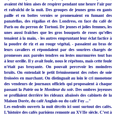
avaient été bien aises de respirer pendant une heure l’air pur
et rafraîchi de la nuit. Des groupes de jeunes gens en gants
paille et en bottes vernies se promenaient en fumant des
panatellas, des régalias et des Londress, en face du café de
Paris ou du perron de Tortoni. De jeunes et jolies femmes, les
unes aussi fraîches que les gros bouquets de roses qu’elles
tenaient à la main, - les autres empruntant leur éclat factice à
la poudre de riz et au rouge végétal, - passaient au bras de
leurs cavaliers et répondaient par des sourires chargés de
promesses aux paroles tendres ou lestes murmurées tout bas
à leur oreille. Il y avait foule, nous le répétons, mais cette foule
n’était pas bruyante. On pouvait percevoir les moindres
bruits. On entendait le petit frémissement des robes de soie
froissées en marchant. On distinguait au loin le cri monotone
des vendeurs de journaux officiels qui proposaient à chaque
passant la
Patrie
ou le
Moniteur du soir
. Des ombres joyeuses
se profilaient derrière les rideaux abaissés des cabinets de la
Maison Dorée, du café Anglais ou du café Foy ..."
Les endroits ouverts la nuit décrits ici sont surtout des cafés.
L’histoire des cafés parisiens remonte au XVIIe siècle. C’est à