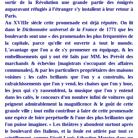
sortir de la Révolution une grande partie des émigrés
auparavant réfugiés à l’étranger s’y installent à leur retour à
Paris.
Au XVIIIe siècle cette promenade est déjà réputée. On lit
dans le
Dictionnaire universel de la France
de 1771 que les
boulevards sont une « des promenades les plus fréquentées de
la capitale, parce qu'elle est ouverte à tout le monde.
L'avantage que l'on a de s'y promener en équipage, & les
embellissements qui y ont été faits par MM. les Prévôt des
marchands & échevins [magistrats s'occupant des affaires
communales], & par les particuliers propriétaires des maisons
voisines ; les cafés brillants que l'on y a construits, les
rafraichissements que l'on y vend, les chaises que l'on y loue,
les jeux qui s'y rassemblent, la musique que l'on y entend
dans les cafés, le concours d'un nombre infini de voitures qui
peignent admirablement la magnificence & le goût de cette
grande ville ; tout enfin contribue à faire de cette promenade
une espèce de foire perpétuelle & l'une des plus brillantes que
l'on puisse imaginer. » Les théâtres y abondent surtout après
le boulevard des Italiens, et la foule est attirée par tout ce
scintillement, comme l’écrit Louis-Sébastien Mercier dans un