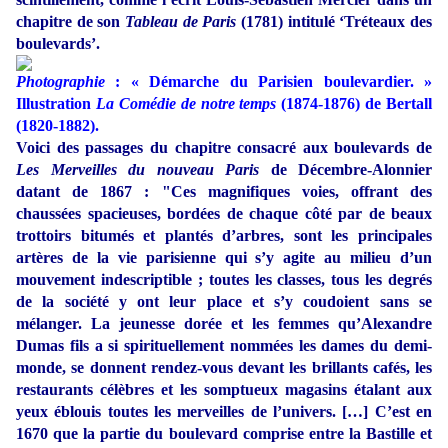
chapitre de son
Tableau de Paris
(1781) intitulé ‘Tréteaux des
boulevards’.
Photographie
: « Démarche du Parisien boulevardier. »
Illustration
La Comédie de notre temps
(1874-1876) de Bertall
(1820-1882).
Voici des passages du chapitre consacré aux boulevards de
Les Merveilles du nouveau Paris
de Décembre-Alonnier
datant de 1867 : "Ces magnifiques voies, offrant des
chaussées spacieuses, bordées de chaque côté par de beaux
trottoirs bitumés et plantés d’arbres, sont les principales
artères de la vie parisienne qui s’y agite au milieu d’un
mouvement indescriptible ; toutes les classes, tous les degrés
de la société y ont leur place et s’y coudoient sans se
mélanger. La jeunesse dorée et les femmes qu’Alexandre
Dumas fils a si spirituellement nommées les dames du demi-
monde, se donnent rendez-vous devant les brillants cafés, les
restaurants célèbres et les somptueux magasins étalant aux
yeux éblouis toutes les merveilles de l’univers. […] C’est en
1670 que la partie du boulevard comprise entre la Bastille et