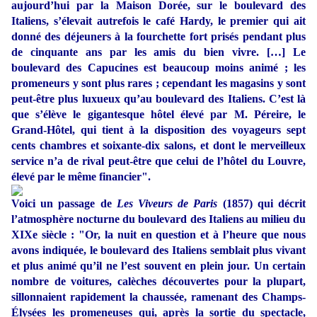
aujourd’hui par la Maison Dorée, sur le boulevard des
Italiens, s’élevait autrefois le café Hardy, le premier qui ait
donné des déjeuners à la fourchette fort prisés pendant plus
de cinquante ans par les amis du bien vivre. […] Le
boulevard des Capucines est beaucoup moins animé ; les
promeneurs y sont plus rares ; cependant les magasins y sont
peut-être plus luxueux qu’au boulevard des Italiens. C’est là
que s’élève le gigantesque hôtel élevé par M. Péreire, le
Grand-Hôtel, qui tient à la disposition des voyageurs sept
cents chambres et soixante-dix salons, et dont le merveilleux
service n’a de rival peut-être que celui de l’hôtel du Louvre,
élevé par le même financier".
Voici un passage de
Les Viveurs de Paris
(1857) qui décrit
l’atmosphère nocturne du boulevard des Italiens au milieu du
XIXe siècle : "Or, la nuit en question et à l’heure que nous
avons indiquée, le boulevard des Italiens semblait plus vivant
et plus animé qu’il ne l’est souvent en plein jour. Un certain
nombre de voitures, calèches découvertes pour la plupart,
sillonnaient rapidement la chaussée, ramenant des Champs-
Élysées les promeneuses qui, après la sortie du spectacle,