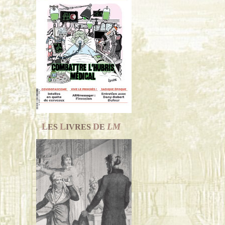
L
L
D
LM
ES
IVRES
E