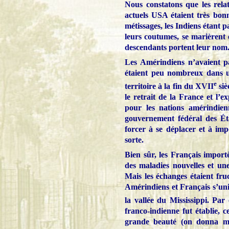
Nous constatons que les rela
actuels USA étaient très bon
métissages, les Indiens étant 
leurs coutumes, se marièrent 
descendants portent leur nom
Les Amérindiens n’avaient pas
étaient peu nombreux dans u
e
territoire à la fin du XVII
siè
le retrait de la France et l’e
pour les nations amérindie
gouvernement fédéral des Éta
forcer à se déplacer et à imp
sorte.
Bien sûr, les Français importè
des maladies nouvelles et une 
Mais les échanges étaient fruct
Amérindiens et Français s’uni
la vallée du Mississippi. Pa
franco-indienne fut établie, c
grande beauté (on donna mê