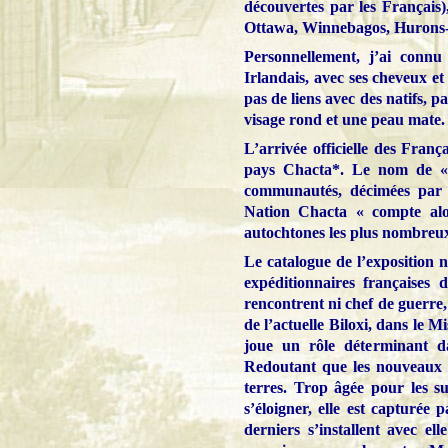
découvertes par les Français
Ottawa, Winnebagos, Hurons-P
Personnellement, j’ai conn
Irlandais, avec ses cheveux et
pas de liens avec des natifs, 
visage rond et une peau mate.
L’arrivée officielle des Franç
pays Chacta*. Le nom de « 
communautés, décimées par l
Nation Chacta « compte alo
autochtones les plus nombreux 
Le catalogue de l’exposition 
expéditionnaires françaises
rencontrent ni chef de guerre,
de l’actuelle Biloxi, dans le M
joue un rôle déterminant da
Redoutant que les nouveaux ve
terres. Trop âgée pour les su
s’éloigner, elle est capturée 
derniers s’installent avec el