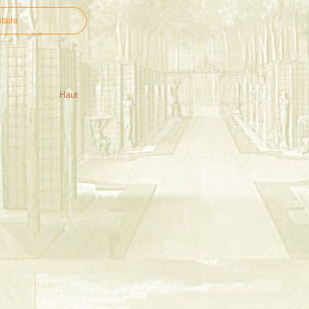
taire
Haut