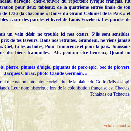
ndeau baroque, chef-d'œuvre du répertoire lyrique français, fut
tration pour deux tableaux de la quatrième entrée finale de son
s
de 1736 (la chaconne « Danse du Grand Calumet de la Paix » et
bles », sur des paroles et livret de Louis Fuzelier). Les paroles de
ais un vain désir ne trouble ici nos cœurs. S′ils sont sensibles,
 prix de tes faveurs. Dans nos retraites, Grandeur, ne viens jamais
ts. Ciel, tu les as faites, Pour l′innocence et pour la paix. Jouissons
sons des biens tranquilles. Ah, peut-on être heureux, Quand on
»
s, pierre, plumes d’aigle, piquants de porc-épic, bec de pic-vert,
y - Jacques Chirac, photo Claude Germain. »
nt une nation autochtone originaire de la plaine du Golfe (Mississippi,
e). Leur nom historique lors de la colonisation française est Chactas,
Tchaktas ou Tchactas.
Article suivant →