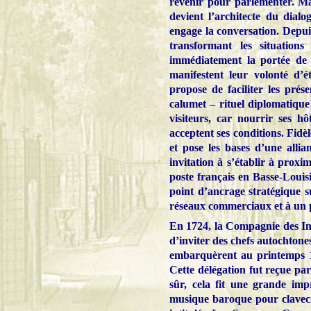
revenir pour parlementer. Mai
devient l’architecte du dialo
engage la conversation. Depuis
transformant les situation
immédiatement la portée de l
manifestent leur volonté d’é
propose de faciliter les prés
calumet – rituel diplomatiqu
visiteurs, car nourrir ses hô
acceptent ses conditions. Fidèl
et pose les bases d’une alli
invitation à s’établir à proxi
poste français en Basse-Louisi
point d’ancrage stratégique s
réseaux commerciaux et à un p
En 1724, la Compagnie des Ind
d’inviter des chefs autochtone
embarquèrent au printemps 1
Cette délégation fut reçue par 
sûr, cela fit une grande imp
musique baroque pour clavec