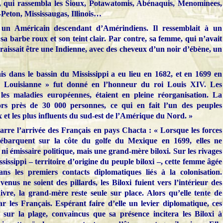
), qui rassembla les Sioux, Potawatomis, Abénaquis, Menominees,
eton, Mississaugas, Illinois…
u un Américain descendant d’Amérindiens. Il ressemblait à un
 sa barbe roux et son teint clair. Par contre, sa femme, qui n’avait
paraissait être une Indienne, avec des cheveux d’un noir d’ébène, un
ais dans le bassin du Mississippi a eu lieu en 1682, et en 1699 en
Louisianne » fut donné en l’honneur du roi Louis XIV. Les
es maladies européennes, étaient en pleine réorganisation. La
rs près de 30 000 personnes, ce qui en fait l’un des peuples
et les plus influents du sud-est de l’Amérique du Nord. »
narre l’arrivée des Français en pays Chacta : « Lorsque les forces
 débarquent sur la côte du golfe du Mexique en 1699, elles ne
 ni émissaire politique, mais une grand-mère biloxi. Sur les rivages
ississippi – territoire d’origine du peuple biloxi –, cette femme âgée
ns les premiers contacts diplomatiques liés à la colonisation.
nus ne soient des pillards, les Biloxi fuient vers l’intérieur des
ivre, la grand-mère reste seule sur place. Alors qu’elle tente de
par les Français. Espérant faire d’elle un levier diplomatique, ces
le sur la plage, convaincus que sa présence incitera les Biloxi à