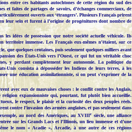
tions entre ces habitants autochtones de cette région du sud des
nes et faites de partages de savoirs, d’échanges commerciaux, de
particulièrement ouverts aux ‘étrangers’. Plusieurs Français prirent
en leur sein et furent à l’origine de progénitures dont nombre de
.
 les idées de possession que notre société actuelle véhicule. Ils
n territoire immense. Les Français eux-mêmes n’étaient, sur ce
cle, que quelques centaines, puis seulement quelques milliers avant
xpansion des États-Unis vers l’Ouest, ce qui fut un véritable choc
nnes, y perdant complètement leur autonomie. La politique du
ts-Unis consista à déposséder les Indiens de leurs terres, à les
oser une éducation assimilationniste, si on peut s’exprimer de la
rent avec eux de mauvaises choses : le conflit contre les Anglais,
religion expansionniste qui, pourtant, fut plutôt bien accueillie.
ueux, le respect, le plaisir et la curiosité des deux peuples réels.
rent contre l’invasion des armées anglaises, et pas seulement dans
e
r exemple, au nord des Amériques, au XVIII
siècle, une alliance
entrée sur les Grands Lacs et l’Illinois, un lieu immense et d’une
me le nom « Acadie », Arcadie, à une autre de ces régions