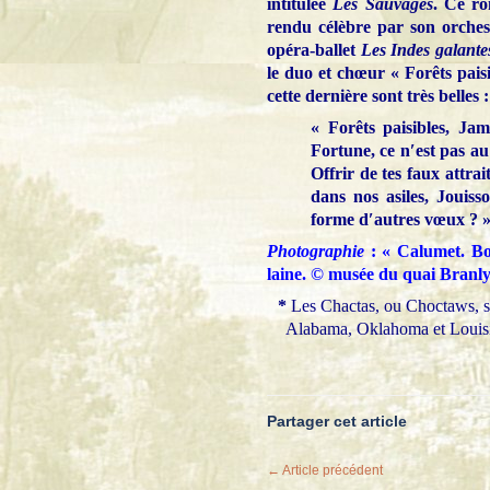
intitulée
Les Sauvages
. Ce ro
rendu célèbre par son orches
opéra-ballet
Les Indes galante
le duo et chœur « Forêts paisi
cette dernière sont très belles :
« Forêts paisibles, Jam
Fortune, ce n′est pas au
Offrir de tes faux attrai
dans nos asiles, Jouis
forme d′autres vœux ? 
Photographie
: « Calumet. Boi
laine. © musée du quai Branl
*
Les Chactas, ou Choctaws, so
Alabama, Oklahoma et Louisian
Partager cet article
← Article précédent