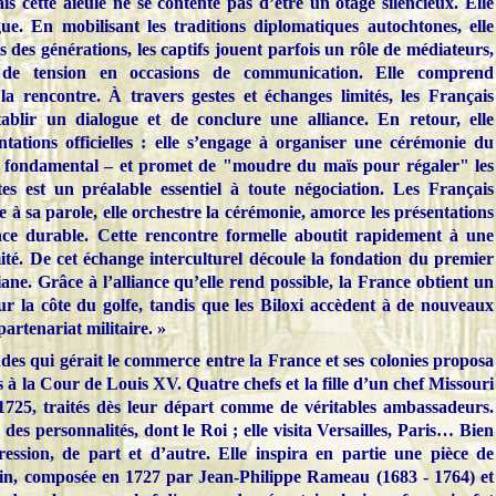
s cette aïeule ne se contente pas d’être un otage silencieux. Elle
gue. En mobilisant les traditions diplomatiques autochtones, elle
 des générations, les captifs jouent parfois un rôle de médiateurs,
s de tension en occasions de communication. Elle comprend
a rencontre. À travers gestes et échanges limités, les Français
tablir un dialogue et de conclure une alliance. En retour, elle
entations officielles : elle s’engage à organiser une cérémonie du
e fondamental – et promet de "moudre du maïs pour régaler" les
tes est un préalable essentiel à toute négociation. Les Français
e à sa parole, elle orchestre la cérémonie, amorce les présentations
ance durable. Cette rencontre formelle aboutit rapidement à une
mité. De cet échange interculturel découle la fondation du premier
ane. Grâce à l’alliance qu’elle rend possible, la France obtient un
ur la côte du golfe, tandis que les Biloxi accèdent à de nouveaux
artenariat militaire. »
es qui gérait le commerce entre la France et ses colonies proposa
s à la Cour de Louis XV. Quatre chefs et la fille d’un chef Missouri
725, traités dès leur départ comme de véritables ambassadeurs.
des personnalités, dont le Roi ; elle visita Versailles, Paris… Bien
ression, de part et d’autre. Elle inspira en partie une pièce de
in, composée en 1727 par Jean-Philippe Rameau (1683 - 1764) et