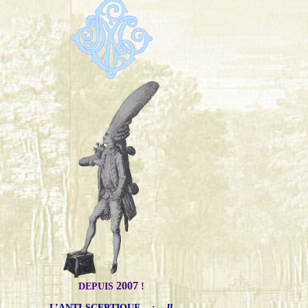
2007
DEPUIS
!
L’ANTI-SCEPTIQUE
:
Il