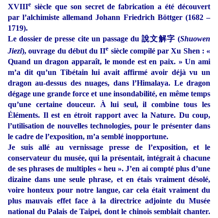
e
XVIII
siècle que son secret de fabrication a été découvert
par l’alchimiste allemand Johann Friedrich Böttger (1682 –
1719).
Le dossier de presse cite un passage du 說文解字 (
Shuowen
e
Jiezi
), ouvrage du début du II
siècle compilé par Xu Shen : «
Quand un dragon apparaît, le monde est en paix. » Un ami
m’a dit qu’un Tibétain lui avait affirmé avoir déjà vu un
dragon au-dessus des nuages, dans l’Himalaya. Le dragon
dégage une grande force et une insondabilité, en même temps
qu’une certaine douceur. À lui seul, il combine tous les
Éléments. Il est en étroit rapport avec la Nature. Du coup,
l’utilisation de nouvelles technologies, pour le présenter dans
le cadre de l’exposition, m’a semblé inopportune.
Je suis allé au vernissage presse de l’exposition, et le
conservateur du musée, qui la présentait, intégrait à chacune
de ses phrases de multiples « heu ». J’en ai compté plus d’une
dizaine dans une seule phrase, et en étais vraiment désolé,
voire honteux pour notre langue, car cela était vraiment du
plus mauvais effet face à la directrice adjointe du Musée
national du Palais de Taipei, dont le chinois semblait chanter.