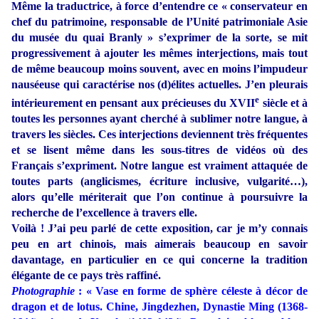
Même la traductrice, à force d’entendre ce « conservateur en
chef du patrimoine, responsable de l’Unité patrimoniale Asie
du musée du quai Branly » s’exprimer de la sorte, se mit
progressivement à ajouter les mêmes interjections, mais tout
de même beaucoup moins souvent, avec en moins l’impudeur
nauséeuse qui caractérise nos (d)élites actuelles. J’en pleurais
e
intérieurement en pensant aux précieuses du XVII
siècle et à
toutes les personnes ayant cherché à sublimer notre langue, à
travers les siècles. Ces interjections deviennent très fréquentes
et se lisent même dans les sous-titres de vidéos où des
Français s’expriment. Notre langue est vraiment attaquée de
toutes parts (anglicismes, écriture inclusive, vulgarité…),
alors qu’elle mériterait que l’on continue à poursuivre la
recherche de l’excellence à travers elle.
Voilà ! J’ai peu parlé de cette exposition, car je m’y connais
peu en art chinois, mais aimerais beaucoup en savoir
davantage, en particulier en ce qui concerne la tradition
élégante de ce pays très raffiné.
Photographie
: « Vase en forme de sphère céleste à décor de
dragon et de lotus. Chine, Jingdezhen, Dynastie Ming (1368-