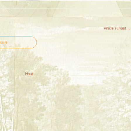
Article suivant →
taire
Haut