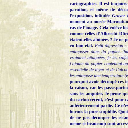
cartographies. Il est toujo
parution, et même de décou
l’exposition, intitulée
Graver l
moment au musée Marmottan M
ras de l’image. Cela enlève be
comme celles d’Albrecht Düre
étaient-elles abîmées ? Je ne pe
en bon état.
Petit digression :
entreposer dans du papier ‘bar
vraiment attaquées, je les cal
j’ajoute du papier contenant qu
essentielle de thym et de l’alco
les entrepose une température (e
pourquoi avoir découpé ces i
la raison, car les passe-part
sans les amputer. Je pense que
du carton récent, c’est pour c
antérieurement partie. Ce n’e
hormis la pure stupidité. Quoi 
de ne pas découper les estam
même si beaucoup sont accessi