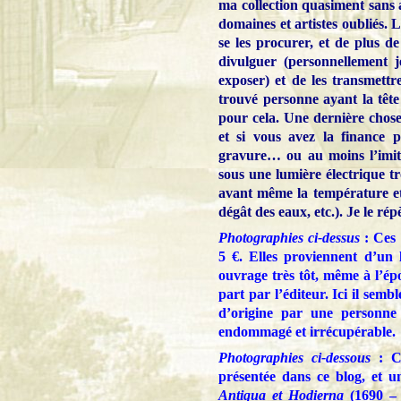
ma collection quasiment sans a
domaines et artistes oubliés. L
se les procurer, et de plus de
divulguer (personnellement j
exposer) et de les transmettr
trouvé personne ayant la tête (
pour cela. Une dernière chose
et si vous avez la finance 
gravure… ou au moins l’imit
sous une lumière électrique tr
avant même la température et 
dégât des eaux, etc.). Je le rép
Photographies ci-dessus
: Ces 
5 €. Elles proviennent d’un l
ouvrage très tôt, même à l’épo
part par l’éditeur. Ici il semb
d’origine par une personne 
endommagé et irrécupérable.
Photographies ci-dessous
: Ce
présentée dans ce blog, et 
Antiqua et Hodierna
(1690 – 