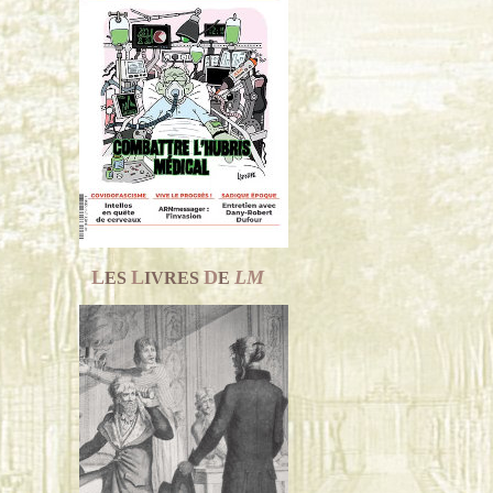
L
L
D
LM
ES
IVRES
E