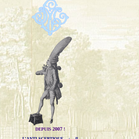
2007
DEPUIS
!
L’ANTI-SCEPTIQUE
:
Il