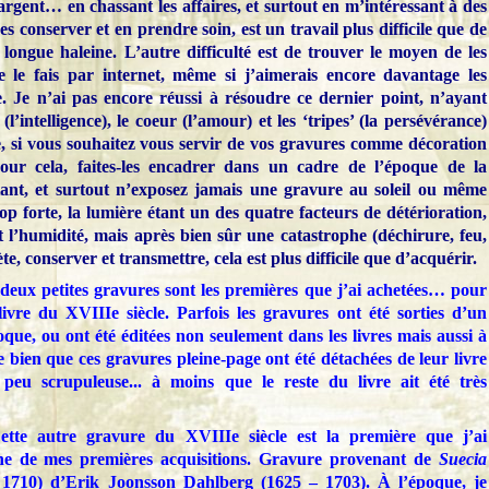
rgent… en chassant les affaires, et surtout en m’intéressant à des
es conserver et en prendre soin, est un travail plus difficile que de
 longue haleine. L’autre difficulté est de trouver le moyen de les
e le fais par internet, même si j’aimerais encore davantage les
e. Je n’ai pas encore réussi à résoudre ce dernier point, n’ayant
l’intelligence), le coeur (l’amour) et les ‘tripes’ (la persévérance)
, si vous souhaitez vous servir de vos gravures comme décoration
pour cela, faites-les encadrer dans un cadre de l’époque de la
ant, et surtout n’exposez jamais une gravure au soleil ou même
op forte, la lumière étant un des quatre facteurs de détérioration,
l’humidité, mais après bien sûr une catastrophe (déchirure, feu,
ète, conserver et transmettre, cela est plus difficile que d’acquérir.
deux petites gravures sont les premières que j’ai achetées… pour
ivre du XVIIIe siècle. Parfois les gravures ont été sorties d’un
que, ou ont été éditées non seulement dans les livres mais aussi à
le bien que ces gravures pleine-page ont été détachées de leur livre
peu scrupuleuse... à moins que le reste du livre ait été très
tte autre gravure du XVIIIe siècle est la première que j’ai
une de mes premières acquisitions. Gravure provenant de
Suecia
1710) d’Erik Joonsson Dahlberg (1625 – 1703). À l’époque, je