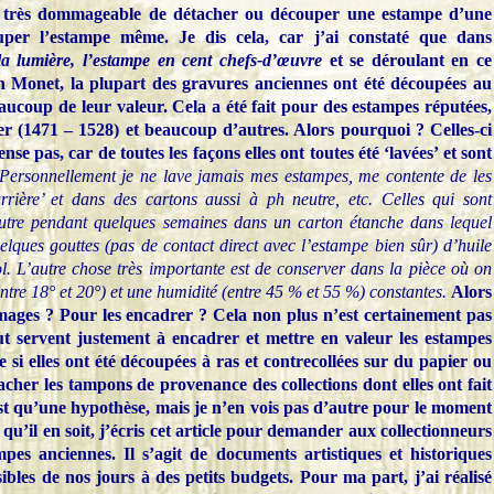
urs très dommageable de détacher ou découper une estampe d’une
per l’estampe même. Je dis cela, car j’ai constaté que dans
a lumière, l’estampe en cent chefs-d’œuvre
et se déroulant en ce
onet, la plupart des gravures anciennes ont été découpées au
aucoup de leur valeur. Cela a été fait pour des estampes réputées,
r (1471 – 1528) et beaucoup d’autres. Alors pourquoi ? Celles-ci
nse pas, car de toutes les façons elles ont toutes été ‘lavées’ et sont
 Personnellement je ne lave jamais mes estampes, me contente de les
rière’ et dans des cartons aussi à ph neutre, etc. Celles qui sont
feutre pendant quelques semaines dans un carton étanche dans lequel
elques gouttes (pas de contact direct avec l’estampe bien sûr) d’huile
ol. L’autre chose très importante est de conserver dans la pièce où on
ntre 18° et 20°) et une humidité (entre 45 % et 55 %) constantes.
Alors
mages ? Pour les encadrer ? Cela non plus n’est certainement pas
out servent justement à encadrer et mettre en valeur les estampes
 si elles ont été découpées à ras et contrecollées sur du papier ou
acher les tampons de provenance des collections dont elles ont fait
st qu’une hypothèse, mais je n’en vois pas d’autre pour le moment
qu’il en soit, j’écris cet article pour demander aux collectionneurs
pes anciennes. Il s’agit de documents artistiques et historiques
bles de nos jours à des petits budgets. Pour ma part, j’ai réalisé